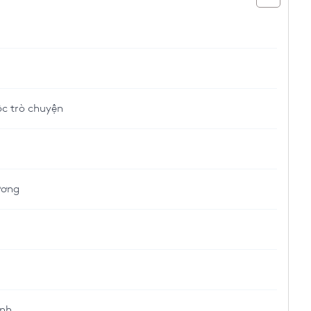
ộc trò chuyện
ương
ình