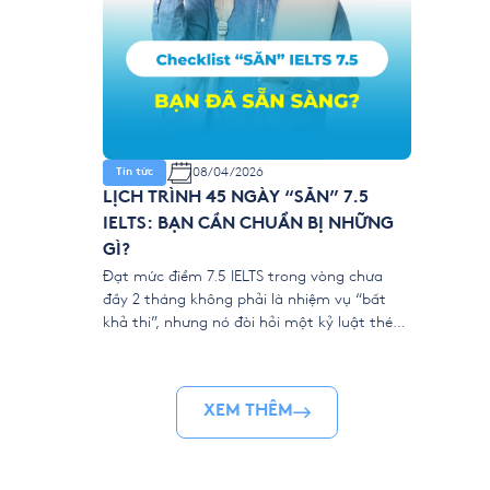
08/04/2026
Tin tức
LỊCH TRÌNH 45 NGÀY “SĂN” 7.5
IELTS: BẠN CẦN CHUẨN BỊ NHỮNG
GÌ?
Đạt mức điểm 7.5 IELTS trong vòng chưa
đầy 2 tháng không phải là nhiệm vụ “bất
khả thi”, nhưng nó đòi hỏi một kỷ luật thép
và sự chuẩn bị khoa học. Khác với những lộ
trình học thong dong, IELTS Intensive tại
YOLA là một cuộc đua marathon rút ngắn.
XEM THÊM
Để “về đích” […]