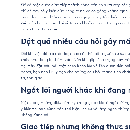
Để có một cuộc giao tiếp thành công cần có sự tương tác g
chỉ để bày tỏ ý kiến của riêng mình và cố gắng khẳng định 
cuộc độc thoại. Mỗi người đều có quyền bày tỏ ý kiến cá n
kiến của bạn vì như thế sẽ tạo ra khoảng cách trong cuộc
người khác bạn nhé.
Đặt quá nhiều câu hỏi gây mấ
Đôi khi việc đặt ra một loạt các câu hỏi bắt nguồn từ sự q
thấy như đang bị thẩm vấn. Nên khi gặp tình trạng này, hãy
họ. Hãy đặt câu hỏi một cách khéo léo và liên quan đến nội
ngoài, bạn nên lưu ý hạn chế những câu hỏi mang tính chất
trị, tôn giáo,…
Ngắt lời người khác khi đang 
Một trong những điều cấm kỵ trong giao tiếp là ngắt lời ng
ý kiến thì bạn cũng nên thể hiện lịch sự và lắng nghe nh
không đáng có.
Giao tiếp nhưng không thực s