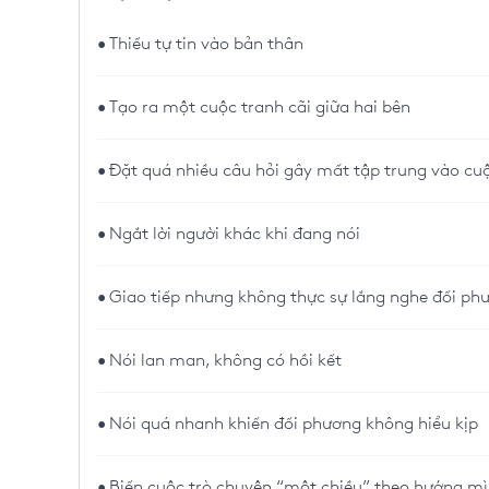
Thiếu tự tin vào bản thân
Tạo ra một cuộc tranh cãi giữa hai bên
Đặt quá nhiều câu hỏi gây mất tập trung vào cu
Ngắt lời người khác khi đang nói
Giao tiếp nhưng không thực sự lắng nghe đối ph
Nói lan man, không có hồi kết
Nói quá nhanh khiến đối phương không hiểu kịp
Biến cuộc trò chuyện “một chiều” theo hướng m