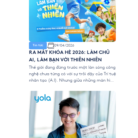
09/04/2026
Tin tức
RA MẮT KHÓA HÈ 2026: LÀM CHỦ
AI, LÀM BẠN VỚI THIÊN NHIÊN
Thế giới đang đứng trước một làn sóng công
nghệ chưa từng có với sự trỗi dậy của Trí tuệ
nhân tạo (A.I). Nhưng giữa những màn hình
kỹ thuật số, liệu chúng ta có đang vô tình
để trẻ “ngắt kết nối” với vẻ đẹp của thiên
nhiên? 👉 Khóa hè 2026 chính thức […]