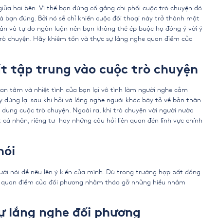
iữa hai bên. Vì thế bạn đừng cố gắng chi phối cuộc trò chuyện đó
là bạn đúng. Bởi nó sẽ chỉ khiến cuộc đối thoại này trở thành một
hân và tự do ngôn luận nên bạn không thể ép buộc họ đồng ý với ý
 trò chuyện. Hãy khiêm tốn và thực sự lắng nghe quan điểm của
t tập trung vào cuộc trò chuyện
uan tâm và nhiệt tình của bạn lại vô tình làm người nghe cảm
 dừng lại sau khi hỏi và lắng nghe người khác bày tỏ về bản thân
 dung cuộc trò chuyện. Ngoài ra, khi trò chuyện với người nước
 cá nhân, riêng tư hay những câu hỏi liên quan đến lĩnh vực chính
nói
ười nói để nêu lên ý kiến của mình. Dù trong trường hợp bất đồng
ững quan điểm của đối phương nhằm tháo gỡ những hiểu nhầm
ự lắng nghe đối phương