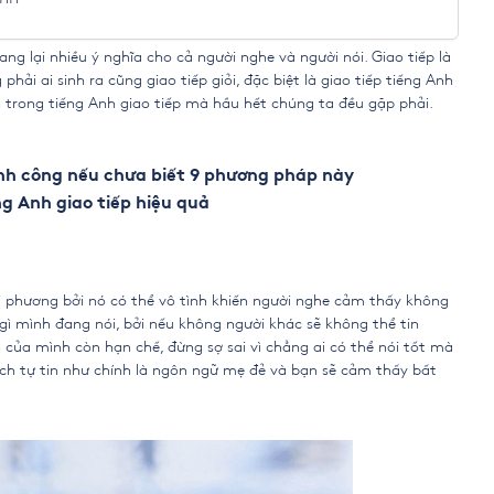
ng lại nhiều ý nghĩa cho cả người nghe và người nói. Giao tiếp là
i ai sinh ra cũng giao tiếp giỏi, đặc biệt là giao tiếp tiếng Anh
ến trong tiếng Anh giao tiếp mà hầu hết chúng ta đều gặp phải.
ành công nếu chưa biết 9 phương pháp này
ng Anh giao tiếp hiệu quả
i phương bởi nó có thể vô tình khiến người nghe cảm thấy không
 gì mình đang nói, bởi nếu không người khác sẽ không thể tin
 của mình còn hạn chế, đừng sợ sai vì chẳng ai có thể nói tốt mà
ch tự tin như chính là ngôn ngữ mẹ đẻ và bạn sẽ cảm thấy bất