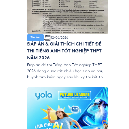
12/06/2026
Tin tức
ĐÁP ÁN & GIẢI THÍCH CHI TIẾT ĐỀ
THI TIẾNG ANH TỐT NGHIỆP THPT
NĂM 2026
Đáp án đề thi Tiếng Anh Tốt nghiệp THPT
2026 đang được rất nhiều học sinh và phụ
huynh tìm kiếm ngay sau khi kỳ thi kết thúc.
Để giúp thí sinh nhanh chóng đối chiếu kết
quả và đánh giá bài làm của mình, YOLA
cập nhật đề thi chính thức, đáp án tham
[…]