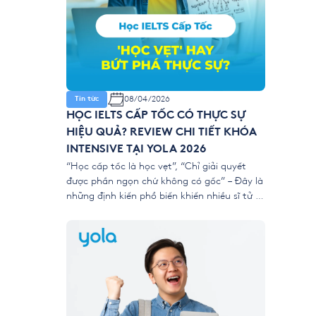
08/04/2026
Tin tức
HỌC IELTS CẤP TỐC CÓ THỰC SỰ
HIỆU QUẢ? REVIEW CHI TIẾT KHÓA
INTENSIVE TẠI YOLA 2026
“Học cấp tốc là học vẹt”, “Chỉ giải quyết
được phần ngọn chứ không có gốc” – Đây là
những định kiến phổ biến khiến nhiều sĩ tử e
dè trước các khóa luyện thi ngắn hạn. Tuy
nhiên, với áp lực nộp hồ sơ xét tuyển đại học
và du học năm 2026 ngày […]