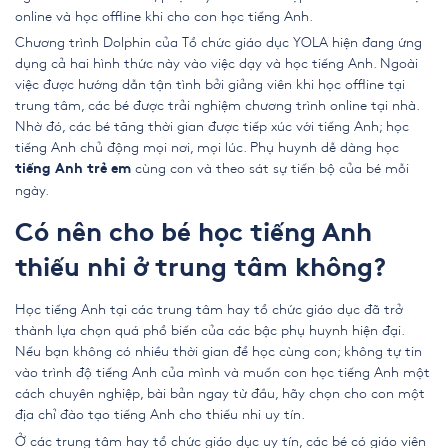
online và học offline khi cho con học tiếng Anh.
Chương trình Dolphin của Tổ chức giáo dục YOLA hiện đang ứng
dụng cả hai hình thức này vào việc dạy và học tiếng Anh. Ngoài
việc được hướng dẫn tận tình bởi giảng viên khi học offline tại
trung tâm, các bé được trải nghiệm chương trình online tại nhà.
Nhờ đó, các bé tăng thời gian được tiếp xúc với tiếng Anh; học
tiếng Anh chủ động mọi nơi, mọi lúc. Phụ huynh dễ dàng học
cùng con và theo sát sự tiến bộ của bé mỗi
tiếng Anh trẻ em
ngày.
Có nên cho bé học tiếng Anh
thiếu nhi ở trung tâm không?
Học tiếng Anh tại các trung tâm hay tổ chức giáo dục đã trở
thành lựa chọn quá phổ biến của các bậc phụ huynh hiện đại.
Nếu bạn không có nhiều thời gian để học cùng con; không tự tin
vào trình độ tiếng Anh của mình và muốn con học tiếng Anh một
cách chuyên nghiệp, bài bản ngay từ đầu, hãy chọn cho con một
địa chỉ đào tạo tiếng Anh cho thiếu nhi uy tín.
Ở các trung tâm hay tổ chức giáo dục uy tín, các bé có giáo viên