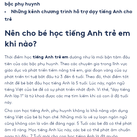
bậc phụ huynh
Những kênh chương trình hỗ trợ dạy tiếng Anh cho
trẻ
Nên cho bé học tiếng Anh trẻ em
khi nào?
Thời điểm học
dường như là mối bận tâm đầu
tiếng Anh trẻ em
tiên của các bậc phụ huynh. Theo các chuyên gia trong lĩnh vực
giáo dục và phát triển tiềm năng trẻ em, giai đoạn vàng của sự
phát triển trí tuệ bắt đầu từ 3 đến 6 tuổi. Theo đó, thời điểm tốt
nhất để bé bắt đầu học tiếng Anh là 5 tuổi. Lúc này, ngôn ngữ
tiếng Việt của bé để có sự phát triển nhất định. Vì thế, “dạy tiếng
Anh lớp 1” là từ khoá được các mẹ tìm kiếm khi có con ở độ tuổi
này.
Cho con học tiếng Anh, phụ huynh không lo khả năng vận dụng
tiếng Việt của bé bị hạn chế. Những mối lo về sự loạn ngôn ngữ
cũng không còn là vấn đề đáng ngại. 5 Tuổi các bé đã có thể phát
âm rõ ràng. Học tiếng Anh lúc này, các bé có thể phát âm chuẩn
ngay từ đầu. 7 Tuổi mới cho con học tiếng Anh là đã muộn.