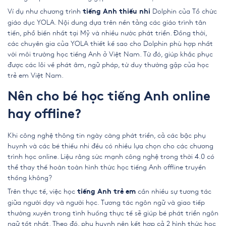
Ví dụ như chương trình
Dolphin của Tổ chức
tiếng Anh thiếu nhi
giáo dục YOLA. Nội dung dựa trên nền tảng các giáo trình tân
tiến, phổ biến nhất tại Mỹ và nhiều nước phát triển. Đồng thời,
các chuyên gia của YOLA thiết kế sao cho Dolphin phù hợp nhất
với môi trường học tiếng Anh ở Việt Nam. Từ đó, giúp khắc phục
được các lỗi về phát âm, ngữ pháp, từ duy thường gặp của học
trẻ em Việt Nam.
Nên cho bé học tiếng Anh online
hay offline?
Khi công nghệ thông tin ngày càng phát triển, cả các bậc phụ
huynh và các bé thiếu nhi đều có nhiều lựa chọn cho các chương
trình học online. Liệu rằng sức mạnh công nghệ trong thời 4.0 có
thể thay thế hoàn toàn hình thức học tiếng Anh offline truyền
thống không?
Trên thực tế, việc học
cần nhiều sự tương tác
tiếng Anh trẻ em
giữa người dạy và người học. Tương tác ngôn ngữ và giao tiếp
thường xuyên trong tình huống thực tế sẽ giúp bé phát triển ngôn
ngữ tốt nhất. Theo đó, phụ huynh nên kết hợp cả 2 hình thức học