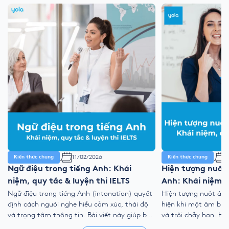
11/02/2026
1
Kiến thức chung
Kiến thức chung
Ngữ điệu trong tiếng Anh: Khái
Hiện tượng nuốt
niệm, quy tắc & luyện thi IELTS
Anh: Khái niệm, 
Ngữ điệu trong tiếng Anh (intonation) quyết
Hiện tượng nuốt âm 
định cách người nghe hiểu cảm xúc, thái độ
hiện khi một âm bị lư
và trọng tâm thông tin. Bài viết này giúp bạn
và trôi chảy hơn. Hi
nắm rõ ngữ điệu lên xuống, trọng âm chính,
kỹ thuật nối âm, đồ