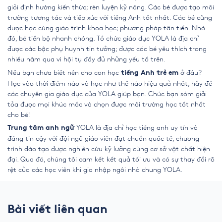
giỏi định hướng kiến thức; rèn luyện kỹ năng. Các bé được tạo môi
trường tương tác và tiếp xúc với tiếng Anh tốt nhất. Các bé cũng
được học cùng giáo trình khoa học; phương pháp tân tiến. Nhờ
đó, bé tiến bộ nhanh chóng. Tổ chức giáo dục YOLA là địa chỉ
được các bậc phụ huynh tin tưởng; được các bé yêu thích trong
nhiều năm qua vì hội tụ đầy đủ những yếu tố trên.
Nếu bạn chưa biết nên cho con học
ở đâu?
tiếng Anh trẻ em
Học vào thời điểm nào và học như thế nào hiệu quả nhất, hãy để
các chuyên gia giáo dục của YOLA giúp bạn. Chúc bạn sớm giải
tỏa được mọi khúc mắc và chọn được môi trường học tốt nhất
cho bé!
YOLA là địa chỉ học tiếng anh uy tín và
Trung tâm anh ngữ
đáng tin cậy với đội ngũ giáo viên đạt chuẩn quốc tế, chương
trình đào tạo được nghiên cứu kỹ lưỡng cùng cơ sở vật chất hiện
đại. Qua đó, chúng tôi cam kết kết quả tối ưu và có sự thay đổi rõ
rệt của các học viên khi gia nhập ngôi nhà chung YOLA.
Bài viết liên quan