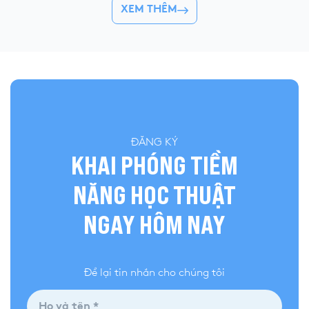
XEM THÊM
nhóm ý và cách áp dụng vào IELTS Speaking
âm nhẹ giúp bạn cải
để nói tự nhiên, mạch lạc và dễ đạt điểm
nói, đặc biệt trong I
cao. […]
ĐĂNG KÝ
KHAI PHÓNG TIỀM
NĂNG HỌC THUẬT
NGAY HÔM NAY
Để lại tin nhắn cho chúng tôi