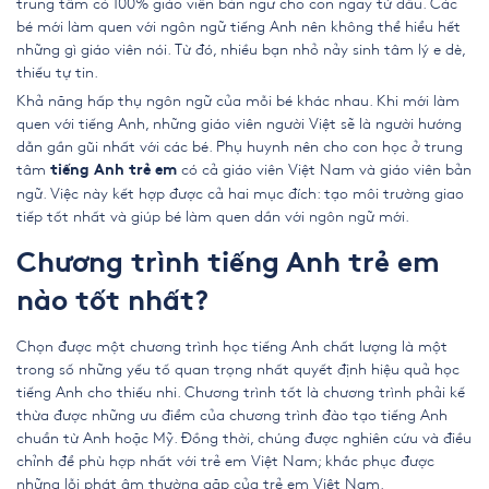
trung tâm có 100% giáo viên bản ngữ cho con ngay từ đầu. Các
bé mới làm quen với ngôn ngữ tiếng Anh nên không thể hiểu hết
những gì giáo viên nói. Từ đó, nhiều bạn nhỏ nảy sinh tâm lý e dè,
thiếu tự tin.
Khả năng hấp thụ ngôn ngữ của mỗi bé khác nhau. Khi mới làm
quen với tiếng Anh, những giáo viên người Việt sẽ là người hướng
dẫn gần gũi nhất với các bé. Phụ huynh nên cho con học ở trung
tâm
có cả giáo viên Việt Nam và giáo viên bản
tiếng Anh trẻ em
ngữ. Việc này kết hợp được cả hai mục đích: tạo môi trường giao
tiếp tốt nhất và giúp bé làm quen dần với ngôn ngữ mới.
Chương trình tiếng Anh trẻ em
nào tốt nhất?
Chọn được một chương trình học tiếng Anh chất lượng là một
trong số những yếu tố quan trọng nhất quyết định hiệu quả học
tiếng Anh cho thiếu nhi. Chương trình tốt là chương trình phải kế
thừa được những ưu điểm của chương trình đào tạo tiếng Anh
chuẩn từ Anh hoặc Mỹ. Đồng thời, chúng được nghiên cứu và điều
chỉnh để phù hợp nhất với trẻ em Việt Nam; khắc phục được
những lỗi phát âm thường gặp của trẻ em Việt Nam.