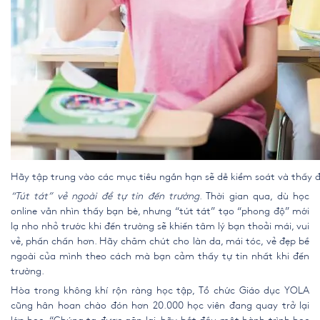
Hãy tập trung vào các mục tiêu ngắn hạn sẽ dễ kiểm soát và thấy đ
“Tút tát” vẻ ngoài để tự tin đến trường
. Thời gian qua, dù học
online vẫn nhìn thấy bạn bè, nhưng “tút tát” tạo “phong độ” mới
lạ nho nhỏ trước khi đến trường sẽ khiến tâm lý bạn thoải mái, vui
vẻ, phấn chấn hơn. Hãy chăm chút cho làn da, mái tóc, vẻ đẹp bề
ngoài của mình theo cách mà bạn cảm thấy tự tin nhất khi đến
trường.
Hòa trong không khí rộn ràng học tập, Tổ chức Giáo dục YOLA
cũng hân hoan chào đón hơn 20.000 học viên đang quay trở lại