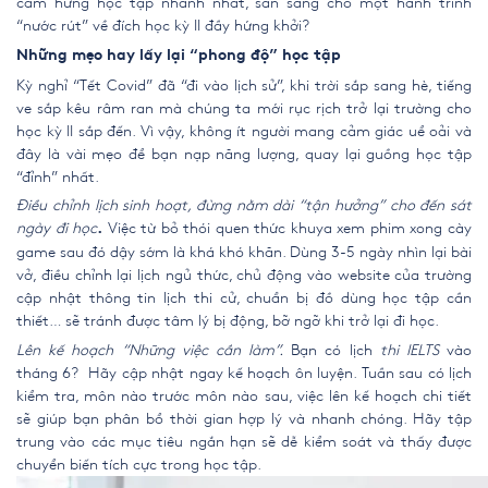
cảm hứng học tập nhanh nhất, sẵn sàng cho một hành trình
“nước rút” về đích học kỳ II đầy hứng khởi?
Những mẹo hay lấy lại “phong độ” học tập
Kỳ nghỉ “Tết Covid” đã “đi vào lịch sử”, khi trời sắp sang hè, tiếng
ve sắp kêu râm ran mà chúng ta mới rục rịch trở lại trường cho
học kỳ II sắp đến. Vì vậy, không ít người mang cảm giác uể oải và
đây là vài mẹo để bạn nạp năng lượng, quay lại guồng học tập
“đỉnh” nhất.
Điều chỉnh lịch sinh hoạt, đừng nằm dài “tận hưởng” cho đến sát
ngày đi học
Việc từ bỏ thói quen thức khuya xem phim xong cày
.
game sau đó dậy sớm là khá khó khăn. Dùng 3-5 ngày nhìn lại bài
vở, điều chỉnh lại lịch ngủ thức, chủ động vào website của trường
cập nhật thông tin lịch thi cử, chuẩn bị đồ dùng học tập cần
thiết… sẽ tránh được tâm lý bị động, bỡ ngỡ khi trở lại đi học.
Lên kế hoạch “Những việc cần làm”.
Bạn có lịch
thi IELTS
vào
tháng 6? Hãy cập nhật ngay kế hoạch ôn luyện. Tuần sau có lịch
kiểm tra, môn nào trước môn nào sau, việc lên kế hoạch chi tiết
sẽ giúp bạn phân bổ thời gian hợp lý và nhanh chóng. Hãy tập
trung vào các mục tiêu ngắn hạn sẽ dễ kiểm soát và thấy được
chuyển biến tích cực trong học tập.