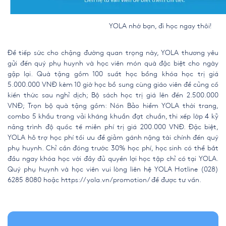
YOLA nhớ bạn, đi học ngay thôi!
Để tiếp sức cho chặng đường quan trọng này, YOLA thương yêu
gửi đến quý phụ huynh và học viên món
quà đặc biệt cho ngày
gặp lại. Quà tặng gồm 100 suất học bổng khóa học trị giá
5.000.000 VNĐ kèm 10 giờ học bổ sung cùng giáo viên để củng cố
kiến thức sau nghỉ dịch; Bộ sách học trị giá lên đến 2.500.000
VNĐ; Trọn bộ quà tặng gồm: Nón Bảo hiểm YOLA thời trang,
combo 5 khẩu trang vải kháng khuẩn đạt chuẩn, thi xếp lớp 4 kỹ
năng trình độ quốc tế miễn phí trị giá 200.000 VNĐ. Đặc biệt,
YOLA hỗ trợ học phí tối ưu để giảm gánh nặng tài chính đến quý
phụ huynh. Chỉ cần đóng trước 30% học phí, học sinh có thể bắt
đầu ngay khóa học với đầy đủ quyền lợi học tập chỉ có tại YOLA.
Quý phụ huynh và học viên vui lòng liên hệ YOLA Hotline (028)
6285 8080 hoặc
https://yola.vn/promotion/
để được tư vấn.