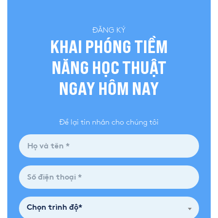
ĐĂNG KÝ
KHAI PHÓNG TIỀM
NĂNG HỌC THUẬT
NGAY HÔM NAY
Để lại tin nhắn cho chúng tôi
Chọn trình độ*