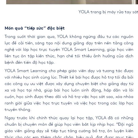
YOLA trang bị máy rửa tay sá
Món quà “tiếp sức” đặc biệt
Trong suốt thời gian qua, YOLA không ngừng đầu tư các nguồn
lực để cải tiến, sáng tạo nội dung giảng dạy trên nền tảng công
nghệ với lớp học trực tuyến YOLA Smart Learning, giúp học viên
liên tục ôn tập kiến thức, hạn chế tối thiểu ảnh hưởng của dịch
bệnh đến tiến độ học tập.
YOLA Smart Learning cho phép giáo viên dạy và tương tác được
với nhiều học sinh cùng lúc. Thiết kế bài học được hỗ trợ tối đa bởi
các công cụ ưu việt được xây dựng chuyên biệt cho giảng dạy từ
xa và học tại nhà, giúp bài học luôn sinh động, hấp dẫn và lôi
cuốn, học sinh được theo dõi và hỗ trợ việc học sát sao, xóa nhòa
ranh giới giữa việc học trực tuyến và việc học trong các lớp học
truyền thống.
Ngay trước khi chính thức quay lại học tập, YOLA đã có những
chuẩn bị chuyên môn để giúp học viên bắt kịp nhịp học. “Đội ngũ
giáo viên giảng dạy sẽ tiếp tục tăng cường bổ trợ, ôn luyện kiến
thức cho các em thêm chắc chắn, hiệu quả, đạt được mục tiêu