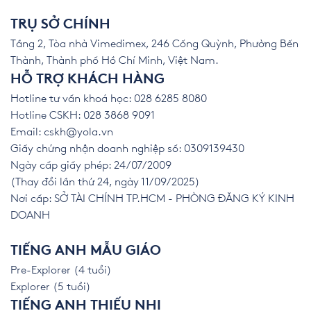
TRỤ SỞ CHÍNH
Tầng 2, Tòa nhà Vimedimex, 246 Cống Quỳnh, Phường Bến
Thành, Thành phố Hồ Chí Minh, Việt Nam.
HỖ TRỢ KHÁCH HÀNG
Hotline tư vấn khoá học: 028 6285 8080
Hotline CSKH: 028 3868 9091
Email:
cskh@yola.vn
Giấy chứng nhận doanh nghiệp số: 0309139430
Ngày cấp giấy phép: 24/07/2009
(Thay đổi lần thứ 24, ngày 11/09/2025)
Nơi cấp: SỞ TÀI CHÍNH TP.HCM - PHÒNG ĐĂNG KÝ KINH
DOANH
TIẾNG ANH MẪU GIÁO
Pre-Explorer (4 tuổi)
Explorer (5 tuổi)
TIẾNG ANH THIẾU NHI