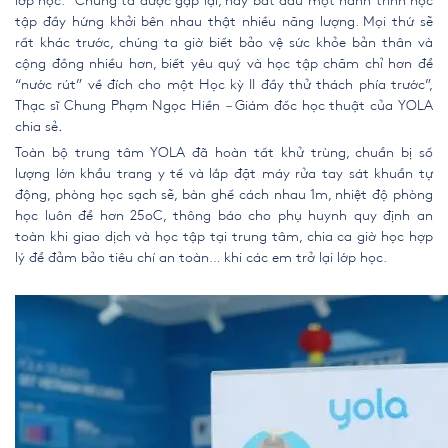
lớp học. “Chúng ta được gặp lại, hãy bắt đầu một hành trình học
tập đầy hứng khởi bên nhau thật nhiều năng lượng. Mọi thứ sẽ
rất khác trước, chúng ta giờ biết bảo vệ sức khỏe bản thân và
cộng đồng nhiều hơn, biết yêu quý và học tập chăm chỉ hơn để
“nước rút” về đích cho một Học kỳ II đầy thử thách phía trước”,
Thạc sĩ Chung Phạm Ngọc Hiền
–
Giám đốc học thuật
của
YOLA
chia sẻ
.
Toàn bộ trung tâm YOLA đã hoàn tất khử trùng, chuẩn bị số
lượng lớn khẩu trang y tế và lắp đặt máy rửa tay sát khuẩn tự
động, phòng học sạch sẽ, bàn ghế cách nhau 1m, nhiệt độ phòng
học luôn để hơn 25oC, thông báo cho phụ huynh quy định an
toàn khi giao dịch và học tập tại trung tâm, chia ca giờ học hợp
lý để đảm bảo tiêu chí an toàn… khi các em trở lại lớp học.