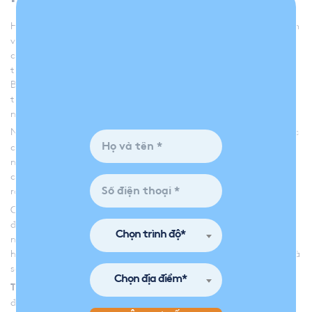
Học từ vựng tiếng Anh không nhất thiết là bạn phải ngồi vào bàn
và học một cách nghiêm túc. Thay vào đó, bạn có thể học mà
chơi, chơi mà học. Trong khi giải trí, bạn vẫn có thể học từ vựng
tiếng Anh. Bạn có thể đọc sách báo hay đọc truyện tiếng Anh.
Bạn có thể nghe nhạc hay xem phim tiếng Anh. Bạn cũng có thể
tham gia các triển lãm, hội thảo, chương trình nghệ thuật…do
người nước ngoài tổ chức.
Nhiều
hiện nay rất chú trọng việc tổ chức
trung tâm ngoại ngữ
các hoạt động ngoại khóa; các trại hè tiếng Anh; các câu lạc bộ
nói tiếng Anh. Ví dụ như các trại hè và câu lạc bộ nói tiếng Anh
của tổ chức giáo dục YOLA đã giúp học viên nhanh chóng mở
rộng vốn từ vựng của mình.
Có rất nhiều cách khác nhau giúp bạn nhớ từ mới nhanh hơn
đúng không nào? Mỗi cách có những ưu điểm riêng. Vì vậy, tốt
Chọn trình độ*
nhất bạn nên sử dụng nhiều cách khác nhau để tăng hiệu quả
học từ mới. Chúc bạn luôn duy trì được hứng thú với tiếng Anh và
sớm sở hữu một “kho” từ vựng khổng lồ nhé!
Chọn địa điểm*
YOLA là địa chỉ học tiếng anh uy tín và
Trung tâm tiếng anh
đáng tin cậy với đội ngũ giáo viên đạt chuẩn quốc tế, chương