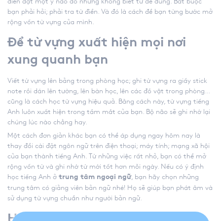
diễn đạt một ý nào đó nhưng không biết từ để dùng. Bắt buộc
bạn phải hỏi; phải tra từ điển. Và đó là cách để bạn từng bước mở
rộng vốn từ vựng của mình.
Để từ vựng xuất hiện mọi nơi
xung quanh bạn
Viết từ vựng lên bảng trong phòng học; ghi từ vựng ra giấy stick
note rồi dán lên tường, lên bàn học, lên các đồ vật trong phòng…
cũng là cách học từ vựng hiệu quả. Bằng cách này, từ vựng tiếng
Anh luôn xuất hiện trong tầm mắt của bạn. Bộ não sẽ ghi nhớ lại
chúng lúc nào chẳng hay.
Một cách đơn giản khác bạn có thể áp dụng ngay hôm nay là
thay đổi cài đặt ngôn ngữ trên điện thoại; máy tính; mạng xã hội
của bạn thành tiếng Anh. Từ những việc rất nhỏ, bạn có thể mở
rộng vốn từ và ghi nhớ từ mới tốt hơn mỗi ngày. Nếu có ý định
học tiếng Anh ở
, bạn hãy chọn những
trung tâm ngoại ngữ
trung tâm có giảng viên bản ngữ nhé! Họ sẽ giúp bạn phát âm và
sử dụng từ vựng chuẩn như người bản ngữ.
Học mà chơi, chơi mà học