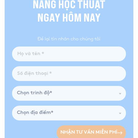
NĂNG HỌC THUẬT
NGAY HÔM NAY
Để lại tin nhắn cho chúng tôi
Chọn trình độ*
Chọn địa điểm*
NHẬN TƯ VẤN MIỄN PHÍ