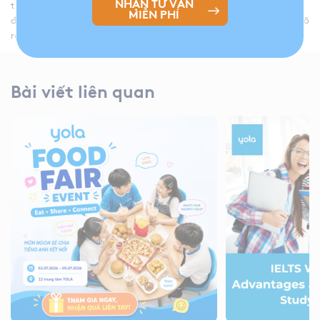
NHẬN TƯ VẤN
trình đào tạo được nghiên cứu kỹ lưỡng cùng cơ sở vật chất hiện
MIỄN PHÍ
đại. Qua đó, chúng tôi cam kết kết quả tối ưu và có sự thay đổi rõ
rệt của các học viên khi gia nhập ngôi nhà chung YOLA.
Bài viết liên quan