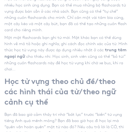
nhiều học sinh ứng dụng. Bạn có thể mua những bộ flashcards từ
vựng được bán sẵn ở các nhà sách. Bạn cũng có thể “tự chế”
những cuốn flashcards cho mình. Chỉ cần một vài tấm bìa cứng,
một cây kéo và một cây bút, bạn đã có thể tạo những cuốn flash
card cho riêng mình.
Một mặt flashcards bạn ghi từ mới. Mặt khác bạn có thể dùng
hình vẽ mô tả hoặc ghi nghĩa; ghi cách đọc chính xác của từ. Hình
thức học từ vựng này được áp dụng nhiều nhất ở các
trung tâm
cho thiếu nhi. Học sinh, sinh viên cũng có thể “bỏ túi”
ngoại ngữ
những cuốn flashcards này để học từ vựng khi chờ xe bus, khi ra
chơi…
Học từ vựng theo chủ đề/theo
các hình thái của từ/theo ngữ
cảnh cụ thể
Bạn đã bao giờ cảm thấy trí nhớ “bất lực” trước “biển” từ vựng
tiếng Anh quá mênh mông? Bạn đã bao giờ học đi học lại mà
“quên vẫn hoàn quên” một từ nào đó? Nếu câu trả lời là CÓ, thì