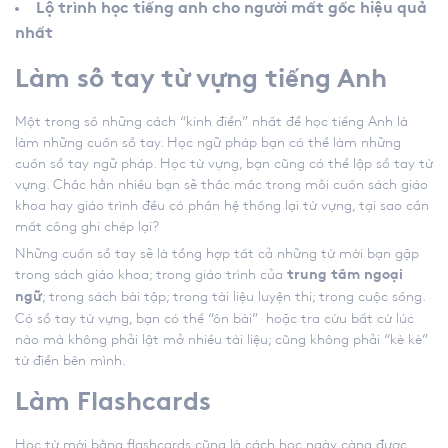
Lộ trình học tiếng anh cho người mất gốc hiệu quả
nhất
Làm sổ tay từ vựng tiếng Anh
Một trong số những cách “kinh điển” nhất để học tiếng Anh là
làm những cuốn sổ tay. Học ngữ pháp bạn có thể làm những
cuốn sổ tay ngữ pháp. Học từ vựng, bạn cũng có thể lập sổ tay từ
vựng. Chắc hẳn nhiều bạn sẽ thắc mắc trong mỗi cuốn sách giáo
khoa hay giáo trình đều có phần hệ thống lại từ vựng, tại sao cần
mất công ghi chép lại?
Những cuốn sổ tay sẽ là tổng hợp tất cả những từ mới bạn gặp
trong sách giáo khoa; trong giáo trình của
trung tâm ngoại
; trong sách bài tập; trong tài liệu luyện thi; trong cuộc sống.
ngữ
Có sổ tay từ vựng, bạn có thể “ôn bài” hoặc tra cứu bất cứ lúc
nào mà không phải lật mở nhiều tài liệu; cũng không phải “kè kè”
từ điển bên mình.
Làm Flashcards
Học từ mới bằng flashcards cũng là cách học ngày càng được