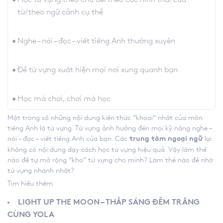
từ/theo ngữ cảnh cụ thể
Nghe – nói – đọc – viết tiếng Anh thường xuyên
Để từ vựng xuất hiện mọi nơi xung quanh bạn
Học mà chơi, chơi mà học
Một trong số những nội dung kiến thức “khoai” nhất của môn
tiếng Anh là từ vựng. Từ vựng ảnh hưởng đến mọi kỹ năng nghe –
nói – đọc – viết tiếng Anh của bạn. Các
lại
trung tâm ngoại ngữ
không có nội dung dạy cách học từ vựng hiệu quả. Vậy làm thế
nào để tự mở rộng “kho” từ vựng cho mình? Làm thế nào để nhớ
từ vựng nhanh nhất?
Tìm hiểu thêm:
LIGHT UP THE MOON – THẮP SÁNG ĐÊM TRĂNG
CÙNG YOLA