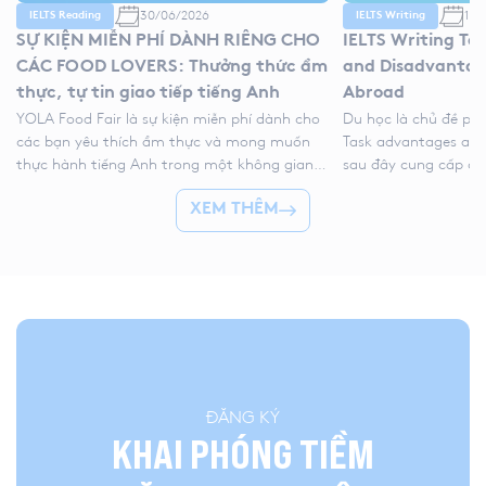
30/06/2026
11/
IELTS Reading
IELTS Writing
SỰ KIỆN MIỄN PHÍ DÀNH RIÊNG CHO
IELTS Writing Ta
CÁC FOOD LOVERS: Thưởng thức ẩm
and Disadvantag
thực, tự tin giao tiếp tiếng Anh
Abroad
YOLA Food Fair là sự kiện miễn phí dành cho
Du học là chủ đề phổ
các bạn yêu thích ẩm thực và mong muốn
Task advantages and 
thực hành tiếng Anh trong một không gian
sau đây cung cấp cấ
gần gũi, vui vẻ và nhiều trải nghiệm tương
ý, ý tưởng học thuật
XEM THÊM
tác. Tại sự kiện, học viên có thể mang món
giúp bạn viết bài lu
ăn yêu thích đến YOLA, cùng bạn bè thưởng
(studying abroad es
[…]
tiêu chí. 1. […]
ĐĂNG KÝ
KHAI PHÓNG TIỀM