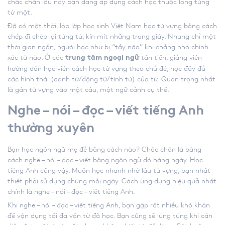
chắc chắn lâu nay bạn đang áp dụng cách học thuộc lòng từng
từ một.
Đã có một thời, lớp lớp học sinh Việt Nam học từ vựng bằng cách
chép đi chép lại từng từ; kín mít những trang giấy. Nhưng chỉ một
thời gian ngắn, người học như bị “tẩy não” khi chẳng nhớ chính
xác từ nào. Ở các
tân tiến, giảng viên
trung tâm ngoại ngữ
hướng dẫn học viên cách học từ vựng theo chủ đề; học đầy đủ
các hình thái (danh từ/động từ/tính từ) của từ. Quan trọng nhất
là gắn từ vựng vào một câu, một ngữ cảnh cụ thể.
Nghe – nói – đọc – viết tiếng Anh
thường xuyên
Bạn học ngôn ngữ mẹ đẻ bằng cách nào? Chắc chắn là bằng
cách nghe – nói – đọc – viết bằng ngôn ngữ đó hàng ngày. Học
tiếng Anh cũng vậy. Muốn học nhanh nhớ lâu từ vựng, bạn nhất
thiết phải sử dụng chúng mỗi ngày. Cách ứng dụng hiệu quả nhất
chính là nghe – nói – đọc – viết tiếng Anh.
Khi nghe – nói – đọc – viết tiếng Anh, bạn gặp rất nhiều khó khăn
để vận dụng tối đa vốn từ đã học. Bạn cũng sẽ lúng túng khi cần