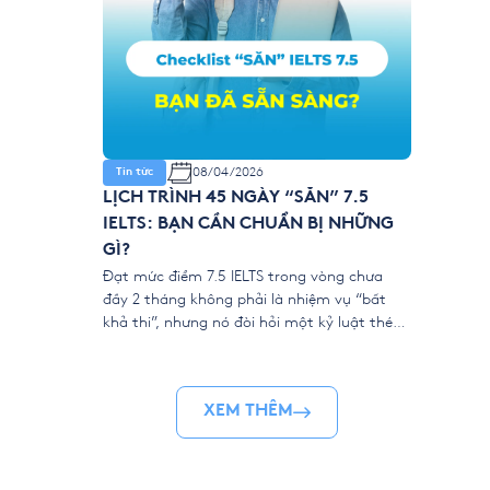
08/04/2026
Tin tức
LỊCH TRÌNH 45 NGÀY “SĂN” 7.5
IELTS: BẠN CẦN CHUẨN BỊ NHỮNG
GÌ?
Đạt mức điểm 7.5 IELTS trong vòng chưa
đầy 2 tháng không phải là nhiệm vụ “bất
khả thi”, nhưng nó đòi hỏi một kỷ luật thép
và sự chuẩn bị khoa học. Khác với những lộ
trình học thong dong, IELTS Intensive tại
YOLA là một cuộc đua marathon rút ngắn.
XEM THÊM
Để “về đích” […]