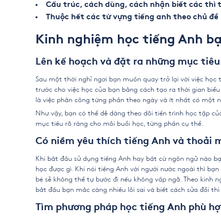
Cấu trúc, cách dùng, cách nhận biết các thì 
Thuộc hết các từ vựng tiếng anh theo chủ đề
Kinh nghiệm học tiếng Anh b
Lên kế hoạch và đặt ra những mục tiêu
Sau một thời nghỉ ngơi bạn muốn quay trở lại với việc học t
trước cho việc học của bạn bằng cách tạo ra thời gian biểu 
là việc phân công từng phần theo ngày và ít nhất có một n
Như vậy, bạn có thể dễ dàng theo dõi tiến trình học tập củ
mục tiêu rõ ràng cho mỗi buổi học, từng phần cụ thể.
Có niềm yêu thích tiếng Anh và thoải m
Khi bắt đầu sử dụng tiếng Anh hay bất cứ ngôn ngữ nào bạn
học được gì. Khi nói tiếng Anh với người nước ngoài thì b
bé sẽ không thể tự bước đi nếu không vấp ngã. Theo
kinh n
bắt đầu bạn mắc càng nhiều lỗi sai và biết cách sửa đổi t
Tìm phương pháp học tiếng Anh phù hợ