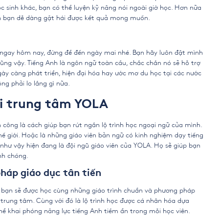
c sinh khác, bạn có thể luyện kỹ năng nói ngoài giờ học. Hơn nữa
nh bạn dễ dàng gặt hái được kết quả mong muốn.
 ngay hôm nay, đừng để đến ngày mai nhé. Bạn hãy luôn đặt mình
 cũng vậy. Tiếng Anh là ngôn ngữ toàn cầu, chắc chắn nó sẽ hỗ trợ
gày càng phát triển, hiện đại hóa hay ước mơ du học tại các nước
ng phải lo lắng gì nữa.
ới trung tâm YOLA
h công
là cách giúp bạn rút ngắn lộ trình học ngoại ngữ của mình.
hế giới. Hoặc là những giáo viên bản ngữ có kinh nghiệm dạy tiếng
hư vậy hiện đang là đội ngũ giáo viên của YOLA. Họ sẽ giúp bạn
nh chóng.
háp giáo dục tân tiến
 bạn sẽ được học cùng những giáo trình chuẩn và phương pháp
m trung tâm. Cùng với đó là lộ trình học được cá nhân hóa dựa
hể khai phóng năng lực tiếng Anh tiềm ẩn trong mỗi học viên.