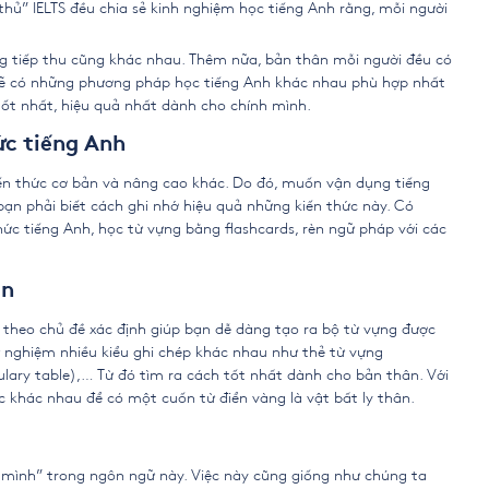
thủ” IELTS đều chia sẻ
kinh nghiệm học tiếng Anh
rằng, mỗi người
ng tiếp thu cũng khác nhau. Thêm nữa, bản thân mỗi người đều có
 sẽ có những phương pháp học tiếng Anh khác nhau phù hợp nhất
tốt nhất, hiệu quả nhất dành cho chính mình.
ức tiếng Anh
iến thức cơ bản và nâng cao khác. Do đó, muốn vận dụng tiếng
ạn phải biết cách ghi nhớ hiệu quả những kiến thức này. Có
thức tiếng Anh, học từ vựng bằng flashcards, rèn ngữ pháp với các
ạn
theo chủ đề xác định giúp bạn dễ dàng tạo ra bộ từ vựng được
hử nghiệm nhiều kiểu ghi chép khác nhau như thẻ từ vựng
lary table),… Từ đó tìm ra cách tốt nhất dành cho bản thân. Với
c khác nhau để có một cuốn từ điển vàng là vật bất ly thân.
m mình” trong ngôn ngữ này. Việc này cũng giống như chúng ta