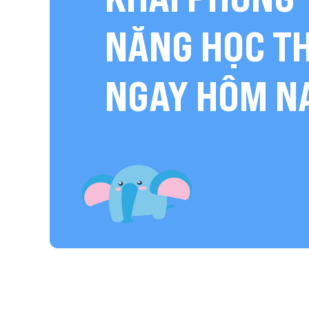
NĂNG HỌC T
NGAY HÔM N