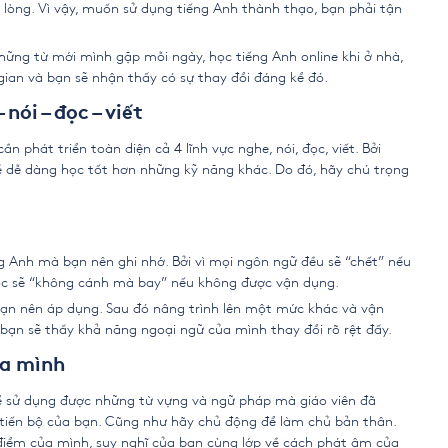
t lòng. Vì vậy, muốn sử dụng tiếng Anh thành thạo, bạn phải tận
hững từ mới mình gặp mỗi ngày, học tiếng Anh online khi ở nhà,
i gian và bạn sẽ nhận thấy có sự thay đổi đáng kể đó.
nói – đọc – viết
ần phát triển toàn diện cả 4 lĩnh vực nghe, nói, đọc, viết. Bởi
ẽ dễ dàng học tốt hơn những kỹ năng khác. Do đó, hãy chú trọng
ng Anh
mà bạn nên ghi nhớ. Bởi vì mọi ngôn ngữ đều sẽ “chết” nếu
ọc sẽ “không cánh mà bay” nếu không được vận dụng.
h bạn nên áp dụng. Sau đó nâng trình lên một mức khác và vận
 bạn sẽ thấy khả năng ngoại ngữ của mình thay đổi rõ rệt đấy.
ủa mình
để sử dụng được những từ vựng và ngữ pháp mà giáo viên đã
sự tiến bộ của bạn. Cũng như hãy chủ động để làm chủ bản thân.
điểm của mình, suy nghĩ của bạn cùng lớp về cách phát âm của