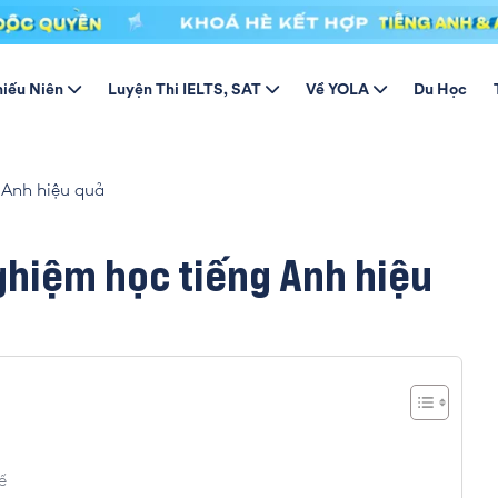
hiếu Niên
Luyện Thi IELTS, SAT
Về YOLA
Du Học
 Anh hiệu quả
hiệm học tiếng Anh hiệu
ế