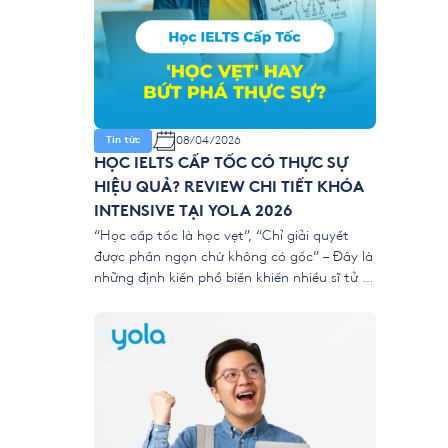
08/04/2026
Tin tức
HỌC IELTS CẤP TỐC CÓ THỰC SỰ
HIỆU QUẢ? REVIEW CHI TIẾT KHÓA
INTENSIVE TẠI YOLA 2026
“Học cấp tốc là học vẹt”, “Chỉ giải quyết
được phần ngọn chứ không có gốc” – Đây là
những định kiến phổ biến khiến nhiều sĩ tử e
dè trước các khóa luyện thi ngắn hạn. Tuy
nhiên, với áp lực nộp hồ sơ xét tuyển đại học
và du học năm 2026 ngày […]