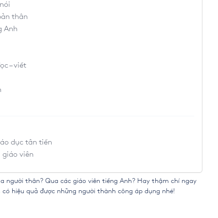
nói
bản thân
g Anh
c – viết
h
áo dục tân tiến
 giáo viên
 người thân? Qua các giáo viên tiếng Anh? Hay thậm chí ngay
 có hiệu quả
được những người thành công áp dụng nhé!