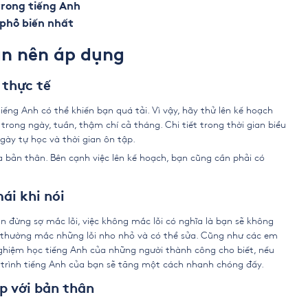
trong tiếng Anh
 phổ biến nhất
ạn nên áp dụng
 thực tế
iếng Anh có thể khiến bạn quá tải. Vì vậy, hãy thử lên kế hoạch
trong ngày, tuần, thậm chí cả tháng. Chi tiết trong thời gian biểu
gày tự học và thời gian ôn tập.
a bản thân. Bên cạnh việc lên kế hoạch, bạn cũng cần phải có
ái khi nói
 đừng sợ mắc lỗi, việc không mắc lỗi có nghĩa là bạn sẽ không
ạn thường mắc những lỗi nho nhỏ và có thể sửa. Cũng như các em
ghiệm học tiếng Anh của những người thành công
cho biết, nếu
hì trình tiếng Anh của bạn sẽ tăng một cách nhanh chóng đấy.
p với bản thân