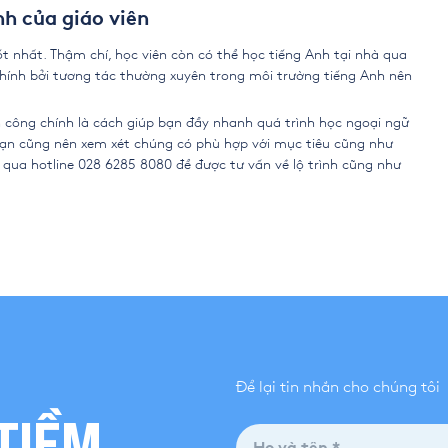
h của giáo viên
ốt nhất. Thậm chí, học viên còn có thể
học tiếng Anh tại nhà
qua
 Chính bởi tương tác thường xuyên trong môi trường tiếng Anh nên
công chính là cách giúp bạn đẩy nhanh quá trình học ngoại ngữ
bạn cũng nên xem xét chúng có phù hợp với mục tiêu cũng như
 qua hotline
028 6285 8080
để được tư vấn về lộ trình cũng như
Để lại tin nhắn cho chúng tôi
TIỀM