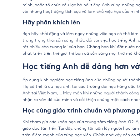
mình, hoặc tổ chức câu lạc bộ nói tiếng Anh cùng những họ
với những hoạt động tích cực và làm chủ việc học của mì
Hãy phấn khích lên
Bạn hãy khởi động và làm ngay những việc bạn có thể làm
trong trạng thái sẵn sàng nhất, đối với việc học tiếng Anh
rất nhiều cho tương lai của bạn. Chẳng hạn khi đất nước n
phát triển trên thế giới thì bạn đã sẵn sàng mọi thứ mà khô
Học tiếng Anh dễ dàng hơn v
Áp dụng
kinh nghiệm học tiếng Anh của những người thàn
Họ có thể là du học sinh tại các trường đại học hàng đầu t
Anh tại Việt Nam,… May mắn khi những người thành công n
nhận ra vấn đề của mình và cải thiện chúng một cách nha
Học cùng giáo trình chuẩn và phương p
Khi tham gia các khóa học của trung tâm tiếng Anh YOLA,
giáo dục tân tiến. Tại đây, chúng tôi luôn lấy người học là
trên điểm mạnh của từng học viên. Chính nhờ vậy nên có t