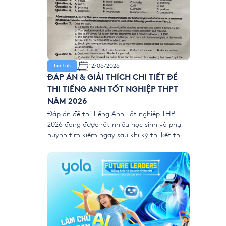
12/06/2026
Tin tức
ĐÁP ÁN & GIẢI THÍCH CHI TIẾT ĐỀ
THI TIẾNG ANH TỐT NGHIỆP THPT
NĂM 2026
Đáp án đề thi Tiếng Anh Tốt nghiệp THPT
2026 đang được rất nhiều học sinh và phụ
huynh tìm kiếm ngay sau khi kỳ thi kết thúc.
Để giúp thí sinh nhanh chóng đối chiếu kết
quả và đánh giá bài làm của mình, YOLA
cập nhật đề thi chính thức, đáp án tham
[…]