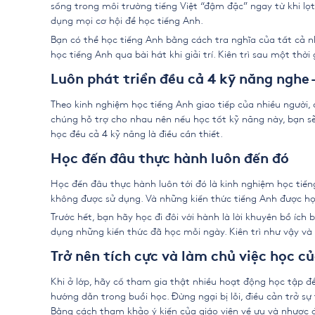
sống trong môi trường tiếng Việt “đậm đặc” ngay từ khi lọ
dụng mọi cơ hội để học tiếng Anh.
Bạn có thể học tiếng Anh bằng cách tra nghĩa của tất cả n
học tiếng Anh qua bài hát khi giải trí. Kiên trì sau một thờ
Luôn phát triển đều cả 4 kỹ năng nghe – 
Theo
kinh nghiệm học tiếng Anh
giao tiếp của nhiều người, c
chúng hỗ trợ cho nhau nên nếu học tốt kỹ năng này, bạn s
học đều cả 4 kỹ năng là điều cần thiết.
Học đến đâu thực hành luôn đến đó
Học đến đâu thực hành luôn tới đó là
kinh nghiệm học tiế
không được sử dụng. Và những kiến thức tiếng Anh được h
Trước hết, bạn hãy học đi đôi với hành là lời khuyên bổ íc
dụng những kiến thức đã học mỗi ngày. Kiên trì như vậy và
Trở nên tích cực và làm chủ việc học c
Khi ở lớp, hãy cố tham gia thật nhiều hoạt động học tập 
hướng dẫn trong buổi học. Đừng ngại bị lỗi, điều cản trở 
Bằng cách tham khảo ý kiến của giáo viên về ưu và nhược 