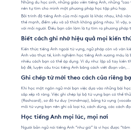
Những du học sinh, những giáo viên tiếng Anh, những “cao 
nên tự tìm cho mình một phương pháp học tập phù hợp.
Bởi trình độ tiếng Anh của mỗi người là khác nhau, khả nă
thế mạnh, điểm yếu và sở thích không giống nhau. Vì vậy,
với mỗi người. Điều bạn cần làm là tự tìm ra phương pháp 
Biết cách ghi nhớ hiệu quả mọi kiến th
Kiến thức tiếng Anh ngoài từ vựng, ngữ pháp còn vô vàn k
Anh vào thực tế,
kinh nghiệm học tiếng Anh
xương máu là b
nhiều cách bạn có thể áp dụng. Ví dụ như: lập sổ tay kiến 
bộ đề, luyện cấu trúc tiếng Anh bằng cách viết đoạn văn,…
Ghi chép từ mới theo cách của riêng b
Khi học một ngôn ngữ mới bạn việc dựa vào những bài học 
sắp xếp rõ ràng. Việc ghi chép lại bộ từ vựng bạn có thể t
(flashcard), sơ đồ tư duy (mindmap), bảng từ vựng (vocabu
mỗi từ vựng bạn nên ghi cả loại từ, cách dùng, các cách đọ
Học tiếng Anh mọi lúc, mọi nơi
Người bản ngữ nói tiếng Anh “như gió” là vì học được “tắ