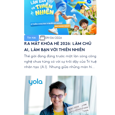
09/04/2026
Tin tức
RA MẮT KHÓA HÈ 2026: LÀM CHỦ
AI, LÀM BẠN VỚI THIÊN NHIÊN
Thế giới đang đứng trước một làn sóng công
nghệ chưa từng có với sự trỗi dậy của Trí tuệ
nhân tạo (A.I). Nhưng giữa những màn hình
kỹ thuật số, liệu chúng ta có đang vô tình
để trẻ “ngắt kết nối” với vẻ đẹp của thiên
nhiên? 👉 Khóa hè 2026 chính thức […]