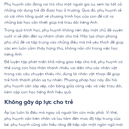
Phụ huynh cần đóng vai trò như một người gia sư, xem lại tất cả
những nội dung trẻ đã được học ở trường. Qua đó, phụ huynh sẽ
có cái nhìn tổng quát về chương trình học của con để rút ra
những bài học cần thiết giúp trẻ trau dồi tiếng Anh.
Trong quá trình học, phụ huynh không nên dạy một chủ đề xuyên
suốt vì sẽ dẫn đến sự nhàm chán cho trẻ. Hãy lựa chọn phong
phú chủ đề và tập trung vào những điều mà trẻ yêu thích để giúp
các em luôn cảm thấy hứng thú, không nản chí trong việc học
tiếng Anh.
Để luyện tập phát triển khả năng giao tiếp cho trẻ, phụ huynh có
thể cùng con hóa thân thành nhiều vai diễn như các nhân vật
trong các câu chuyện thiếu nhi, dùng lời nhân vật thoại để giúp
trẻ hình thành phản xạ tự nhiên. Phương pháp học này đòi hỏi
phụ huynh cần sắp xếp, cân bằng giữa công việc và việc trau dồi,
kèm cặp con học tiếng Anh hiệu quả.
Không gây áp lực cho trẻ
Áp lực luôn là điều mà ngay cả người lớn còn mắc phải. Vì thế,
phụ huynh cần kiên nhẫn và lưu tâm đến mức độ tập trung của
bé. phụ huynh cũng cần hiểu rằng để tiếp cận một ngôn ngữ mới