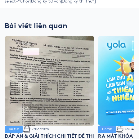
select=”Chọn|Đăng ký tư vấn|Đăng ký thi thử”]
Bài viết liên quan
12/06/2026
09/04/2
Tin tức
Tin tức
ĐÁP ÁN & GIẢI THÍCH CHI TIẾT ĐỀ THI
RA MẮT KHÓA HÈ