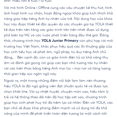
Anh Thiếu Nhi 6 tuổi – 10 tuổi.
Với mô hình Online – Offline cùng các câu chuyện kể thu hút, hình
ảnh hoạt hình vui nhộn, hoạt động ngoại khóa giúp kích thích khả
năng giao tiếp tiếng Anh tự nhiên của trẻ. Nội dung học của khóa
học này được thiết kế độc quyền do các chuyên gia tại YOLA thiết
kế dựa trên nền tảng các giáo trình tân tiến nhất được sử dụng
phổ biến tại Mỹ và các nước phát triển hàng đầu thế giới. Đồng
thời, chương trình học
còn phù hợp với môi
YOLA Junior Primary
trường học Việt Nam, khắc phục hiệu quả các lỗi thường gặp của
học sinh tiểu học về phát âm, ngữ pháp, tư duy tiếng Anh chủ
động,… Bên cạnh đó, còn có giáo trình điện tử có khả năng thu
âm và đánh giá giọng nói giúp các bạn nhỏ tương tác tự nhiên
với các kiến thức bằng tiếng Anh mọi lúc – mọi nơi và tăng lượng
thời gian tiếp xúc ngôn ngữ này.
Ngoài ra, một trong những điểm nổi bật làm làm nên thương
hiệu YOLA là đội ngũ giảng viên đạt chuẩn quốc tế và được lựa
chọn khắt khe. Với sự nhiệt huyết, chuyên môn cao, hiểu tâm lý
trẻ và hệ thống theo dõi tiến độ học tập sát sao, chương trình
giúp học sinh phát huy tối đa tiềm lực cá nhân. Đến với YOLA, các
bạn nhỏ sẽ được khai phóng điểm mạnh và sử dụng tối đa khả
năng của mình để phát triển toàn diện tương lai một cách tốt