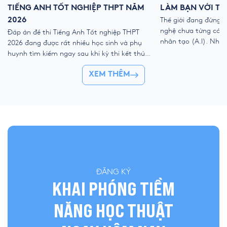
TIẾNG ANH TỐT NGHIỆP THPT NĂM
LÀM BẠN VỚI TH
2026
Thế giới đang đứng 
nghệ chưa từng có với
Đáp án đề thi Tiếng Anh Tốt nghiệp THPT
nhân tạo (A.I). Như
2026 đang được rất nhiều học sinh và phụ
kỹ thuật số, liệu ch
huynh tìm kiếm ngay sau khi kỳ thi kết thúc.
trẻ “ngắt kết nối” vớ
Để giúp thí sinh nhanh chóng đối chiếu kết
👉 Khóa hè 2026 chí
XEM THÊM
quả và đánh giá bài làm của mình, YOLA cập
nhật đề thi chính thức, đáp án tham […]
ĐĂNG KÝ
KHAI PHÓNG TIỀM
NĂNG HỌC THUẬT