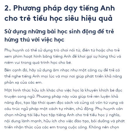
2. Phương pháp dạy tiếng Anh
cho trẻ tiểu học siêu hiệu quả
Sử dụng những bài học sinh động để trẻ
hứng thú với việc học
Phụ huynh có thể sử dụng trò chơi nối từ, điền từ hoặc cho trẻ
xem phim hoạt hình bằng tiếng Anh để khơi gợi sự hứng thú và
niềm vui trong quá trình học cho bé.
Bên cạnh đó, hãy sử dụng âm nhạc như một công cụ để trẻ có
thể nghe tiếng Anh mọi lúc và mọi nơi giúp phát triển khả năng
phản xạ của các em.
Một hình thức hữu ích khác cho việc học là khuyến khích bé đọc
truyện song ngữ. Phương pháp này vừa giúp trẻ rèn luyện khả
năng đọc, tạo lập thói quen đọc sách và củng cố vốn từ vựng và
cấu trúc ngữ pháp một cách tự nhiên, chủ động. Phụ huynh cần
chọn những tài liệu học tập
tiếng Anh cho trẻ tiểu học
ý nghĩa,
nội dung lành mạnh, hữu ích cho việc đào tạo, bồi dưỡng và phát
triển nhận thức của các em trong cuộc sống. Không nên chọn