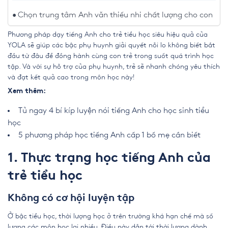
Chọn trung tâm Anh văn thiếu nhi chất lượng cho con
Phương pháp dạy
tiếng Anh cho trẻ tiểu học
siêu hiệu quả của
YOLA sẽ giúp các bậc phụ huynh giải quyết nỗi lo không biết bắt
đầu từ đâu để đồng hành cùng con trẻ trong suốt quá trình học
tập. Và với sự hỗ trợ của phụ huynh, trẻ sẽ nhanh chóng yêu thích
và đạt kết quả cao trong môn học này!
Xem thêm:
Tủ ngay 4 bí kíp luyện nói tiếng Anh cho học sinh tiểu
học
5 phương pháp học tiếng Anh cấp 1 bố mẹ cần biết
1. Thực trạng học tiếng Anh của
trẻ tiểu học
Không có cơ hội luyện tập
Ở bậc tiểu học, thời lượng học ở trên trường khá hạn chế mà số
lượng các môn học lại nhiều. Điều này dẫn tới thời lượng dành