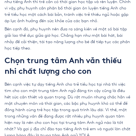
như tiếng Anh thì trẻ cần có thời gian học tập và rèn luyện. Chính
vì vậy, phụ huynh cần phân bổ thời gian ôn luyện
tiếng Anh cho
trẻ tiểu học
một cách bài bản, tránh việc trẻ thiếu ngủ hoặc gặp
áp lực ảnh hưởng đến sức khỏe của các bạn nhỏ.
Bên cạnh đó, phụ huynh nên đưa ra sáng kiến về một số bài tập
giải lao thể dục giữa giờ học. Chẳng hạn như một bài hát, bài
nhảy để cải thiện, tái tạo năng lượng cho bé để tiếp tục các phần
học tiếp theo.
Chọn trung tâm Anh văn thiếu
nhi chất lượng cho con
Bên cạnh việc tự dạy
tiếng Anh cho trẻ tiểu học
tại nhà thì việc
tìm cho con một trung tâm Anh ngữ đáng tin cậy cũng là điều
hết sức cần thiết và quan trọng. Dù rất muốn nhưng chắc hẳn về
mặt chuyên môn và thời gian, các bậc phụ huynh khó có thể để
đồng hành cùng trẻ học tập trong quá trình lâu dài. Vì thế, một
trong những vấn đề đang được rất nhiều phụ huynh quan tâm
hiện nay là nên cho con học tại trung tâm Anh ngữ nào là tốt
nhất? Và gợi ý địa chỉ đào tạo tiếng Anh trẻ em và người lớn chất
lượng hàng đầu là trung tâm Anh ngữ YOLA.