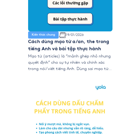
19/01/2026
Kiến thức chung
Cách dùng mạo từ a/an, the trong
tiếng Anh và bài tập thực hành
Mạo từ (articles) là “mảnh ghép nhỏ nhưng
quyết định” cho sự tự nhiên và chính xác
trong nói/viết tiếng Anh. Dùng sai mạo từ
có thể làm câu tối nghĩa hoặc “kém tự
nhiên”. Bài viết này tổng hợp quy tắc dùng
a/an/the/Ø (zero article), ngoại lệ quan
trọng, Decision Tree chọn mạo từ […]