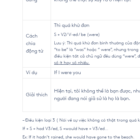
Thì quá khứ đơn
S + V
2
/ V
-ed
/ be (were)
Cách
Lưu ý: Thì quá khứ đơn bình thường của độ
chia
“to be” là “was” hoặc “ were”, nhưng trong
động từ
điều kiện tất cả chủ ngữ đều dùng “were”, d
số ít hay số nhiều.
Ví dụ
If I were you
Hiện tại, tôi không thể là bạn được, n
Giải thích
người đang nói giả sử là họ là bạn.
– Điều kiện loại 3 ( Nói về sự việc không có thật trong quá 
If + S + had V3/ed, S +would have + V3/ed…
Ex: If it hadn’t rained, she would have gone to the beach.