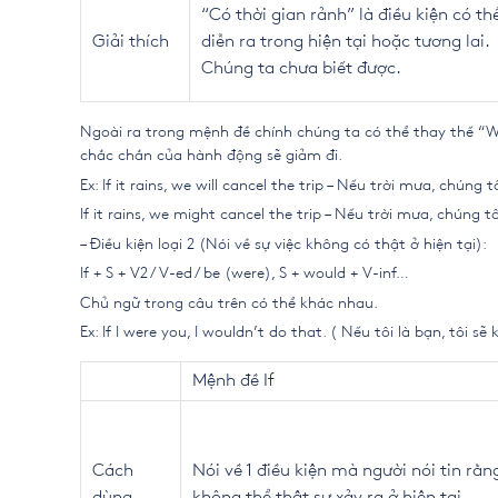
“Có thời gian rảnh” là điều kiện có th
Giải thích
diễn ra trong hiện tại hoặc tương lai.
Chúng ta chưa biết được.
Ngoài ra trong mệnh đề chính chúng ta có thể thay thế “W
chắc chắn của hành động sẽ giảm đi.
Ex: If it rains, we will cancel the trip – Nếu trời mưa, chúng 
If it rains, we might cancel the trip – Nếu trời mưa, chúng t
– Điều kiện loại 2 (Nói về sự việc không có thật ở hiện tại):
If + S + V2 / V-ed / be (were), S + would + V-inf…
Chủ ngữ trong câu trên có thể khác nhau.
Ex: If I were you, I wouldn’t do that. ( Nếu tôi là bạn, tôi s
Mệnh đề If
Cách
Nói về 1 điều kiện mà người nói tin rằn
dùng
không thể thật sự xảy ra ở hiện tại.