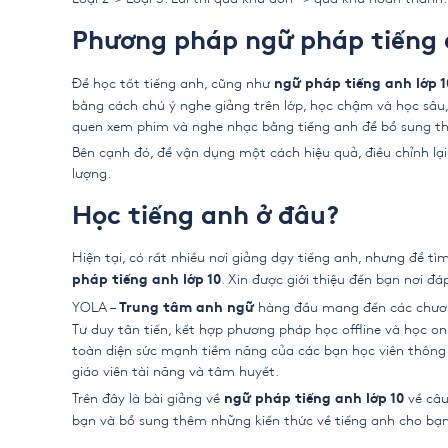
Phương pháp ngữ pháp tiếng 
Để học tốt tiếng anh, cũng như
ngữ pháp tiếng anh lớp 1
bằng cách chú ý nghe giảng trên lớp, học chậm và học sâu,
quen xem phim và nghe nhạc bằng tiếng anh để bổ sung th
Bên cạnh đó, để vận dụng một cách hiệu quả, điều chỉnh lại 
lượng.
Học tiếng anh ở đâu?
Hiện tại, có rất nhiều nơi giảng dạy tiếng anh, nhưng để t
. Xin được giới thiệu đến bạn nơi đ
pháp tiếng anh lớp 10
YOLA –
hàng đầu mang đến các chương
Trung tâm anh ngữ
Tư duy tân tiến, kết hợp phương pháp học offline và học on
toàn diện sức mạnh tiềm năng của các bạn học viên thông q
giáo viên tài năng và tâm huyết.
Trên đây là bài giảng về
về câu
ngữ pháp tiếng anh lớp 10
bạn và bổ sung thêm những kiến thức về tiếng anh cho bạn