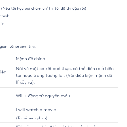
 (Nếu tôi học bài chăm chỉ thì tôi đã thi đậu rồi).
chính:
i):
gian, tôi sẽ xem ti vi.
Mệnh đề chính
Nói về một có kết quả thực, có thể diễn ra ở hiện
diễn
tại hoặc trong tương lai. (Với điều kiện mệnh đề
If xảy ra).
Will + động từ nguyên mẫu
I will watch a movie
(Tôi sẽ xem phim).