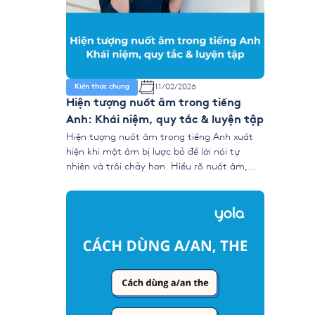
11/02/2026
Kiến thức chung
Hiện tượng nuốt âm trong tiếng
Anh: Khái niệm, quy tắc & luyện tập
Hiện tượng nuốt âm trong tiếng Anh xuất
hiện khi một âm bị lược bỏ để lời nói tự
nhiên và trôi chảy hơn. Hiểu rõ nuốt âm,
cùng các kỹ thuật nối âm, đồng hóa, giảm
âm và phát âm nhẹ giúp bạn cải thiện khả
năng nghe–nói, đặc biệt trong IELTS
Listening và […]