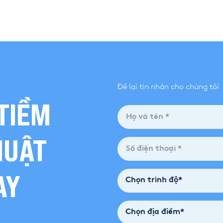
Để lại tin nhắn cho chúng tôi
TIỀM
HUẬT
AY
Chọn trình độ*
Chọn địa điểm*