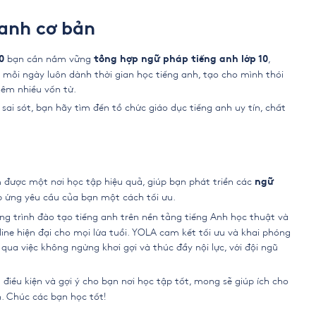
anh cơ bản
bạn cần nắm vững
,
0
tổng hợp ngữ pháp tiếng anh lớp 10
 mỗi ngày luôn dành thời gian học tiếng anh, tạo cho mình thói
êm nhiều vốn từ.
sai sót, bạn hãy tìm đến tổ chức giáo dục tiếng anh uy tín, chất
ìm được một nơi học tập hiệu quả, giúp bạn phát triển các
ngữ
áp ứng yêu cầu của bạn một cách tối ưu.
 trình đào tạo tiếng anh trên nền tảng tiếng Anh học thuật và
line hiện đại cho mọi lứa tuổi. YOLA cam kết tối ưu và khai phóng
ua việc không ngừng khơi gợi và thúc đẩy nội lực, với đội ngũ
 điều kiện và gợi ý cho bạn nơi học tập tốt, mong sẽ giúp ích cho
. Chúc các bạn học tốt!