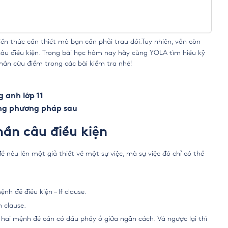
 kiến thức cần thiết mà bạn cần phải trau dồi.Tuy nhiên, vẫn còn
câu điều kiện. Trong bài học hôm nay hãy cùng YOLA tìm hiểu kỹ
hần cứu điểm trong các bài kiểm tra nhé!
g anh lớp 11
ững phương pháp sau
hần câu điều kiện
 nêu lên một giả thiết về một sự việc, mà sự việc đó chỉ có thể
nh đề điều kiện – If clause.
n clause.
a hai mệnh đề cần có dấu phẩy ở giữa ngăn cách. Và ngược lại thì