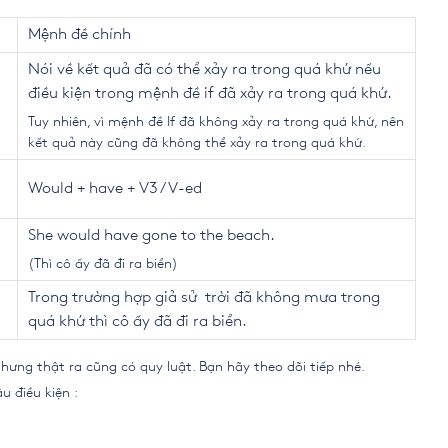
Mệnh đề chính
Nói về kết quả đã có thể xảy ra trong quá khứ nếu
điều kiện trong mệnh đề if đã xảy ra trong quá khứ.
Tuy nhiên, vì mệnh đề If đã không xảy ra trong quá khứ, nên
kết quả này cũng đã không thể xảy ra trong quá khứ.
Would + have + V
3
/ V
-ed
She would have gone to the beach.
(Thì cô ấy đã đi ra biển)
Trong trường hợp giả sử trời đã không mưa trong
quá khứ thì cô ấy đã đi ra biển.
hưng thật ra cũng có quy luật. Bạn hãy theo dõi tiếp nhé.
u điều kiện :