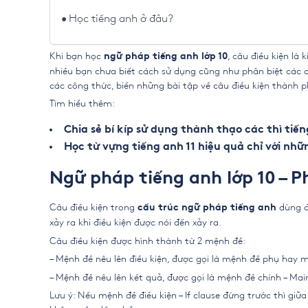
Học tiếng anh ở đâu?
Khi bạn học
, câu điều kiện là
ngữ pháp
tiếng anh lớp 10
nhiều bạn chưa biết cách sử dụng cũng như phân biệt các 
các công thức, biến những bài tập về câu điều kiện thành p
Tìm hiểu thêm:
Chia sẻ bí kíp sử dụng thành thạo các thì tiến
Học từ vựng tiếng anh 11 hiệu quả chỉ với nh
Ngữ pháp tiếng anh lớp 10 – P
Câu điều kiện trong
dùng để
cấu trúc ngữ pháp tiếng anh
xảy ra khi điều kiện được nói đến xảy ra.
Câu điều kiện được hình thành từ 2 mệnh đề:
– Mệnh đề nêu lên điều kiện, được gọi là mệnh đề phụ hay mệ
– Mệnh đề nêu lên kết quả, được gọi là mệnh đề chính – Mai
Lưu ý: Nếu mệnh đề điều kiện – If clause đứng trước thì giữ