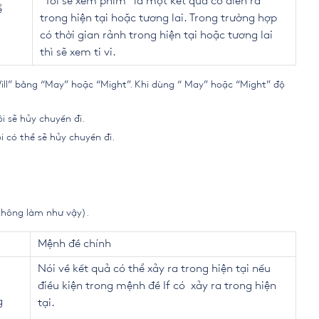
“Tôi sẽ xem phim” là một kết quả có diễn ra
ể
trong hiện tại hoặc tương lai. Trong trường hợp
có thời gian rảnh trong hiện tại hoặc tương lai
thì sẽ xem ti vi.
ill” bằng “May” hoặc “Might”. Khi dùng “ May” hoặc “Might” độ
tôi sẽ hủy chuyến đi.
ôi có thể sẽ hủy chuyến đi.
ẽ không làm như vậy).
Mệnh đề chính
Nói về kết quả có thể xảy ra trong hiện tại nếu
điều kiện trong mệnh đề If có xảy ra trong hiện
g
tại.