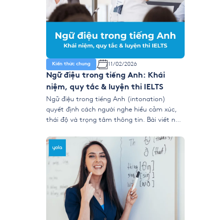
11/02/2026
Kiến thức chung
Ngữ điệu trong tiếng Anh: Khái
niệm, quy tắc & luyện thi IELTS
Ngữ điệu trong tiếng Anh (intonation)
quyết định cách người nghe hiểu cảm xúc,
thái độ và trọng tâm thông tin. Bài viết này
giúp bạn nắm rõ ngữ điệu lên xuống, trọng
âm chính, nhóm ý và cách áp dụng vào
IELTS Speaking để nói tự nhiên, mạch lạc và
dễ đạt điểm cao. […]