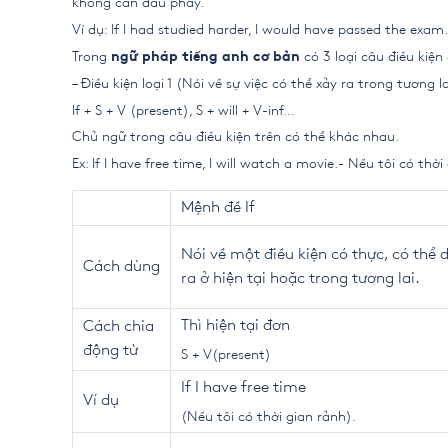
không cần dấu phẩy.
Ví dụ: If I had studied harder, I would have passed the exam.
Trong
có 3 loại câu điều kiện 
ngữ pháp tiếng anh cơ bản
– Điều kiện loại 1 (Nói về sự việc có thể xảy ra trong tương la
If + S + V (present), S + will + V-inf…
Chủ ngữ trong câu điều kiện trên có thể khác nhau.
Ex: If I have free time, I will watch a movie.- Nếu tôi có thời 
Mệnh đề If
Nói về một điều kiện có thực, có thể 
Cách dùng
ra ở hiện tại hoặc trong tương lai.
Thì hiện tại đơn
Cách chia
động từ
S + V(present)
If I have free time
Ví dụ
(Nếu tôi có thời gian rảnh).