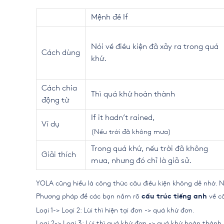
Mệnh đề If
Nói về điều kiện đã xảy ra trong quá
Cách dùng
khứ.
Cách chia
Thì quá khứ hoàn thành
động từ
If it hadn’t rained,
Ví dụ
(Nếu trời đã không mưa)
Trong quá khứ, nếu trời đã không
Giải thích
mưa, nhưng đó chỉ là giả sử.
YOLA cũng hiểu là công thức câu điều kiện không dễ nhớ. N
Phương pháp để các bạn nắm rõ
về câ
cấu trúc tiếng anh
Loại 1-> Loại 2: Lùi thì hiện tại đơn -> quá khứ đơn.
Loại 2-> Loại 3: Lùi thì quá khứ đơn -> quá khứ hoàn thành.