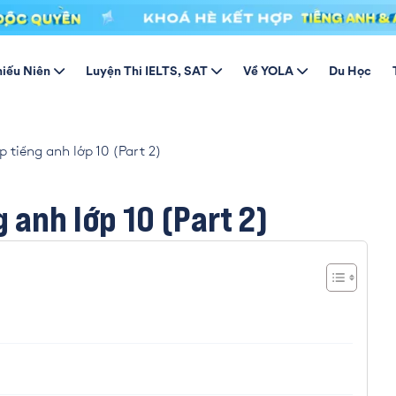
hiếu Niên
Luyện Thi IELTS, SAT
Về YOLA
Du Học
 tiếng anh lớp 10 (Part 2)
 anh lớp 10 (Part 2)