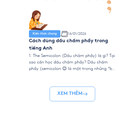
16/01/2026
Kiến thức chung
Cách dùng dấu chấm phẩy trong
tiếng Anh
1. The Semicolon (Dấu chấm phẩy) là gì? Tại
sao cần học dấu chấm phẩy? Dấu chấm
phẩy (semicolon 😉 là một trong những “bí
kíp” để bài viết tiếng Anh của bạn trở nên
chuyên nghiệp, mạch lạc và ấn tượng hơn.
Nó thường xuất hiện trong văn viết học
XEM THÊM
thuật, business writing và […]