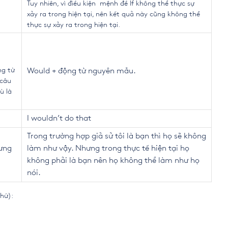
Tuy nhiên, vì điều kiện mệnh đề If không thể thực sự
xảy ra trong hiện tại, nên kết quả này cũng không thể
thực sự xảy ra trong hiện tại.
ng từ
Would + động từ nguyên mẫu.
 câu
ù là
I wouldn’t do that
Trong trường hợp giả sử tôi là bạn thì họ sẽ không
hưng
làm như vậy. Nhưng trong thực tế hiện tại họ
không phải là bạn nên họ không thể làm như họ
nói.
khứ):