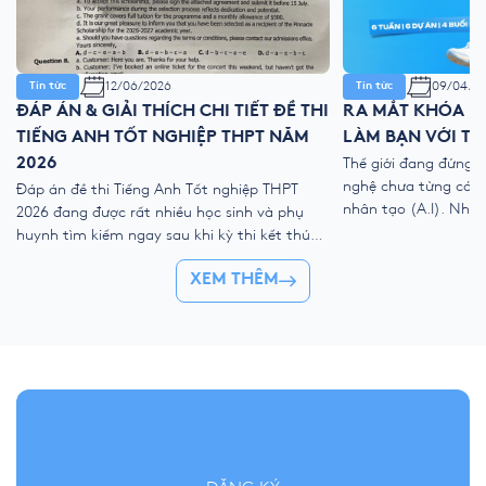
12/06/2026
09/04/2
Tin tức
Tin tức
ĐÁP ÁN & GIẢI THÍCH CHI TIẾT ĐỀ THI
RA MẮT KHÓA HÈ
TIẾNG ANH TỐT NGHIỆP THPT NĂM
LÀM BẠN VỚI TH
2026
Thế giới đang đứng 
nghệ chưa từng có với
Đáp án đề thi Tiếng Anh Tốt nghiệp THPT
nhân tạo (A.I). Như
2026 đang được rất nhiều học sinh và phụ
kỹ thuật số, liệu ch
huynh tìm kiếm ngay sau khi kỳ thi kết thúc.
trẻ “ngắt kết nối” vớ
Để giúp thí sinh nhanh chóng đối chiếu kết
👉 Khóa hè 2026 chí
XEM THÊM
quả và đánh giá bài làm của mình, YOLA cập
nhật đề thi chính thức, đáp án tham […]