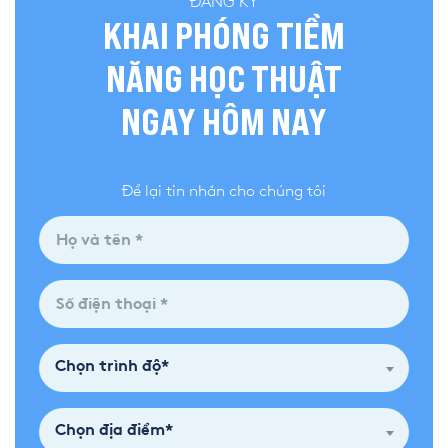
ĐĂNG KÝ
KHAI PHÓNG TIỀM
NĂNG HỌC THUẬT
NGAY HÔM NAY
Để lại tin nhắn cho chúng tôi
Chọn trình độ*
Chọn địa điểm*