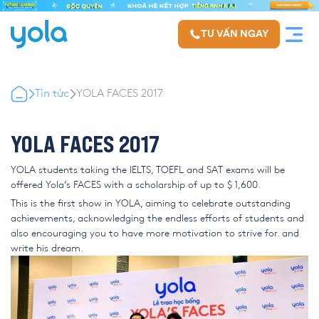
TƯ VẤN NGAY
Tin tức
YOLA FACES 2017
YOLA FACES 2017
YOLA students taking the IELTS, TOEFL and SAT exams will be
offered Yola’s FACES with a scholarship of up to $ 1,600.
This is the first show in YOLA, aiming to celebrate outstanding
achievements, acknowledging the endless efforts of students and
also encouraging you to have more motivation to strive for. and
write his dream.