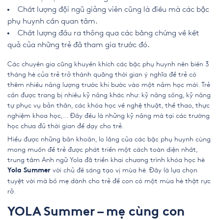
Chất lượng đội ngũ giảng viên cũng là điều mà các bậc
phụ huynh cần quan tâm.
Chất lượng đầu ra thông qua các bằng chứng về kết
quả của những trẻ đã tham gia trước đó.
Các chuyên gia cũng khuyến khích các bậc phụ huynh nên biến 3
tháng hè của trẻ trở thành quãng thời gian ý nghĩa để trẻ có
thêm nhiều năng lượng trước khi bước vào một năm học mới. Trẻ
cần được trang bị nhiều kỹ năng khác như: kỹ năng sống, kỹ năng
tự phục vụ bản thân, các khóa học về nghệ thuật, thể thao, thực
nghiệm khoa học,… Đây đều là những kỹ năng mà tại các trường
học chưa đủ thời gian để dạy cho trẻ.
Hiểu được những băn khoăn, lo lắng của các bậc phụ huynh cùng
mong muốn để trẻ được phát triển một cách toàn diện nhất,
trung tâm Anh ngữ Yola đã triển khai chương trình khóa học hè
với chủ đề sáng tạo vị mùa hè. Đây là lựa chọn
Yola Summer
tuyệt vời mà bố mẹ dành cho trẻ để con có một mùa hè thật rực
rỡ.
YOLA Summer – mẹ cùng con