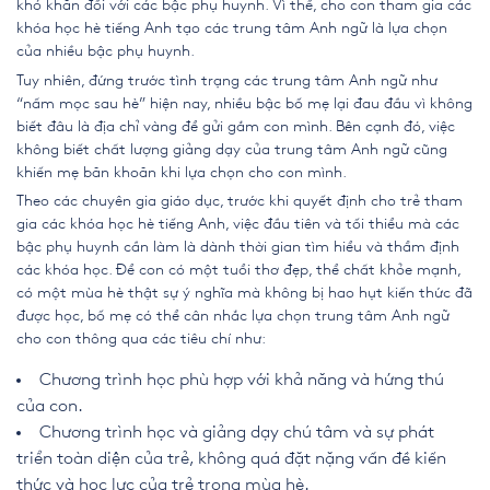
khó khăn đối với các bậc phụ huynh. Vì thế, cho con tham gia các
khóa học hè tiếng Anh tạo các trung tâm Anh ngữ là lựa chọn
của nhiều bậc phụ huynh.
Tuy nhiên, đứng trước tình trạng các trung tâm Anh ngữ như
“nấm mọc sau hè” hiện nay, nhiều bậc bố mẹ lại đau đầu vì không
biết đâu là địa chỉ vàng để gửi gắm con mình. Bên cạnh đó, việc
không biết chất lượng giảng dạy của trung tâm Anh ngữ cũng
khiến mẹ băn khoăn khi lựa chọn cho con mình.
Theo các chuyên gia giáo dục, trước khi quyết định cho trẻ tham
gia các khóa học hè tiếng Anh, việc đầu tiên và tối thiểu mà các
bậc phụ huynh cần làm là dành thời gian tìm hiểu và thẩm định
các khóa học. Để con có một tuổi thơ đẹp, thể chất khỏe mạnh,
có một mùa hè thật sự ý nghĩa mà không bị hao hụt kiến thức đã
được học, bố mẹ có thể cân nhắc lựa chọn trung tâm Anh ngữ
cho con thông qua các tiêu chí như:
Chương trình học phù hợp với khả năng và hứng thú
của con.
Chương trình học và giảng dạy chú tâm và sự phát
triển toàn diện của trẻ, không quá đặt nặng vấn đề kiến
thức và học lực của trẻ trong mùa hè.