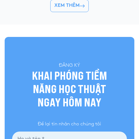
👉 Khóa hè 2026 chí
XEM THÊM
quả và đánh giá bài làm của mình, YOLA cập
nhật đề thi chính thức, đáp án tham […]
ĐĂNG KÝ
KHAI PHÓNG TIỀM
NĂNG HỌC THUẬT
NGAY HÔM NAY
Để lại tin nhắn cho chúng tôi