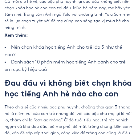
Cứ mỗi dịp hè về, các bậc phụ huynh lại đau đầu không biết nên
chọn khóa học hè cho con tại đâu. Mùa hè năm nay, mẹ hãy yên
tâm nhé. Trung tâm Anh ngữ Yola với chương trình Yola Summer
sẽ là lựa chọn tuyệt vời để mẹ cùng con sáng tạo vị mùa hè cho
riêng mình.
Xem thêm:
Nên chọn khóa học tiếng Anh cho trẻ lớp 5 như thế
nào?
Danh sách 10 phần mềm học tiếng Anh dành cho trẻ
em cực kỳ hiệu quả
Đau đầu vì không biết chọn khóa
học tiếng Anh hè nào cho con
Theo chia sẻ của nhiều bậc phụ huynh, khoảng thời gian 3 tháng
hè là niềm vui của con trẻ nhưng đối với các bậc cha mẹ lại là nỗi
lo, thậm chí là “cơn ác mộng”. Ở độ tuổi tiểu học, trẻ rất nghịch
ngợm và khá đau đầu, bố mẹ phải để mắt trông chừng. Bên cạnh
đó, vấn đề sắp xếp thời gian, công việc để trông con cũng là điều