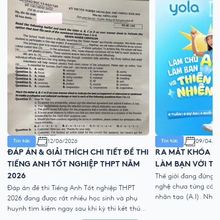
12/06/2026
09/04/2
Tin tức
Tin tức
ĐÁP ÁN & GIẢI THÍCH CHI TIẾT ĐỀ THI
RA MẮT KHÓA HÈ
TIẾNG ANH TỐT NGHIỆP THPT NĂM
LÀM BẠN VỚI TH
2026
Thế giới đang đứng 
nghệ chưa từng có với
Đáp án đề thi Tiếng Anh Tốt nghiệp THPT
nhân tạo (A.I). Như
2026 đang được rất nhiều học sinh và phụ
kỹ thuật số, liệu ch
huynh tìm kiếm ngay sau khi kỳ thi kết thúc.
trẻ “ngắt kết nối” vớ
Để giúp thí sinh nhanh chóng đối chiếu kết