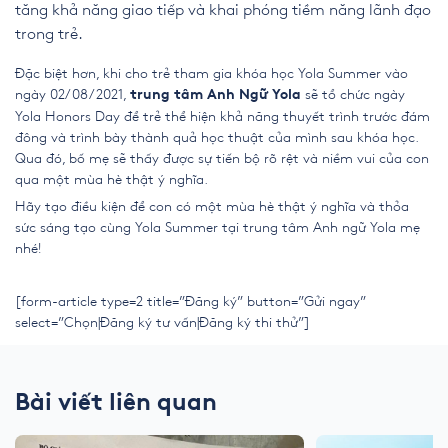
tăng khả năng giao tiếp và khai phóng tiềm năng lãnh đạo
trong trẻ.
Đặc biệt hơn, khi cho trẻ tham gia khóa học Yola Summer vào
ngày 02/08/2021,
sẽ tổ chức ngày
trung tâm Anh Ngữ Yola
Yola Honors Day để trẻ thể hiện khả năng thuyết trình trước đám
đông và trình bày thành quả học thuật của mình sau khóa học.
Qua đó, bố mẹ sẽ thấy được sự tiến bộ rõ rệt và niềm vui của con
qua một mùa hè thật ý nghĩa.
Hãy tạo điều kiện để con có một mùa hè thật ý nghĩa và thỏa
sức sáng tạo cùng Yola Summer tại trung tâm Anh ngữ Yola mẹ
nhé!
[form-article type=2 title=”Đăng ký” button=”Gửi ngay”
select=”Chọn|Đăng ký tư vấn|Đăng ký thi thử”]
Bài viết liên quan