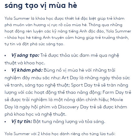
sáng tạo vị mùa hè
Yola Summer là khóa học được thiết kế đặc biệt giúp trẻ khám
phá muôn vàn hương vị rực rỡ của mùa hè. Thông qua những
hoạt động rèn luyện các kỹ năng tiếng Anh độc đáo, Yola Summer
– khóa học hè tiếng Anh truyền cảm hứng giúp trẻ trưởng thành,
tự tin và đột phá sức sáng tạo.
Trẻ được thỏa sức đam mê qua nghệ
Vị sáng tạo:
thuật và khoa học.
Bùng nổ vị mùa hè với những trải
Vị khám phá:
nghiệm đầy màu sắc như: Art Day là những ngày thỏa sức
vẽ tranh, sáng tạo nghệ thuật; Sport Day trẻ sẽ tràn năng
lượng với các hoạt động thể thao năng động; Farm Day trẻ
sẽ được trải nghiệm là một nông dân chính hiệu; Movie
Day là ngày hội phim và Discovery Day trẻ sẽ được khám
phá khoa học và nghệ thuật.
Bật tung năng lượng và tỏa sáng.
Vị tự tin:
Yola Summer với 2 khóa học dành riêng cho từng lứa tuổi: