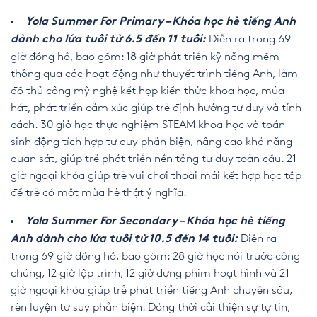
Yola Summer For Primary – Khóa học hè tiếng Anh
Diễn ra trong 69
dành cho lứa tuổi từ 6.5 đến 11 tuổi:
giờ đồng hồ, bao gồm: 18 giờ phát triển kỹ năng mềm
thông qua các hoạt động như thuyết trình tiếng Anh, làm
đồ thủ công mỹ nghệ kết hợp kiến thức khoa học, múa
hát, phát triển cảm xúc giúp trẻ định hướng tư duy và tính
cách. 30 giờ học thực nghiệm STEAM khoa học và toán
sinh động tích hợp tư duy phản biện, nâng cao khả năng
quan sát, giúp trẻ phát triển nền tảng tư duy toàn cầu. 21
giờ ngoại khóa giúp trẻ vui chơi thoải mái kết hợp học tập
để trẻ có một mùa hè thật ý nghĩa.
Yola Summer For Secondary – Khóa học hè tiếng
Diễn ra
Anh dành cho lứa tuổi từ 10.5 đến 14 tuổi:
trong 69 giờ đồng hồ, bao gồm: 28 giờ học nói trước công
chúng, 12 giờ lập trình, 12 giờ dựng phim hoạt hình và 21
giờ ngoại khóa giúp trẻ phát triển tiếng Anh chuyên sâu,
rèn luyện tư suy phản biện. Đồng thời cải thiện sự tự tin,