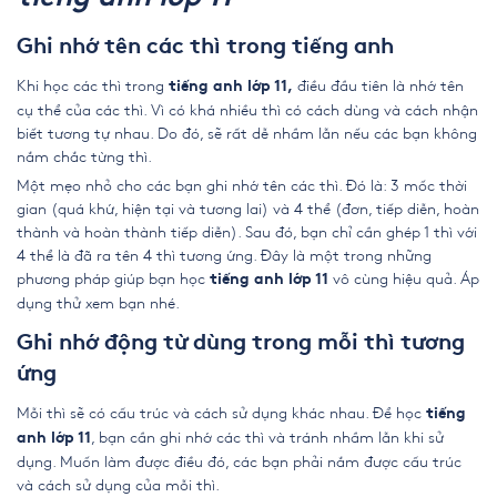
Ghi nhớ tên các thì trong tiếng anh
Khi học các thì trong
điều đầu tiên là nhớ tên
tiếng anh lớp 11,
cụ thể của các thì. Vì có khá nhiều thì có cách dùng và cách nhận
biết tương tự nhau. Do đó, sẽ rất dễ nhầm lẫn nếu các bạn không
nắm chắc từng thì.
Một mẹo nhỏ cho các bạn ghi nhớ tên các thì. Đó là: 3 mốc thời
gian (quá khứ, hiện tại và tương lai) và 4 thể (đơn, tiếp diễn, hoàn
thành và hoàn thành tiếp diễn). Sau đó, bạn chỉ cần ghép 1 thì với
4 thể là đã ra tên 4 thì tương ứng. Đây là một trong những
phương pháp giúp bạn học
vô cùng hiệu quả. Áp
tiếng anh lớp 11
dụng thử xem bạn nhé.
Ghi nhớ động từ dùng trong mỗi thì tương
ứng
Mỗi thì sẽ có cấu trúc và cách sử dụng khác nhau. Để học
tiếng
, bạn cần ghi nhớ các thì và tránh nhầm lẫn khi sử
anh lớp 11
dụng. Muốn làm được điều đó, các bạn phải nắm được cấu trúc
và cách sử dụng của mỗi thì.