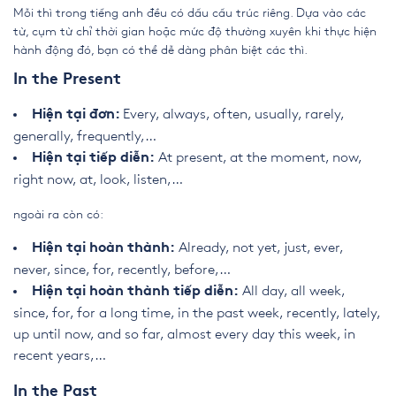
Mỗi thì trong tiếng anh đều có dấu cấu trúc riêng. Dựa vào các
từ, cụm từ chỉ thời gian hoặc mức độ thường xuyên khi thực hiện
hành động đó, bạn có thể dễ dàng phân biệt các thì.
In the Present
Every, always, often, usually, rarely,
Hiện tại đơn:
generally, frequently,…
At present, at the moment, now,
Hiện tại tiếp diễn:
right now, at, look, listen,…
ngoài ra còn có:
Already, not yet, just, ever,
Hiện tại hoàn thành:
never, since, for, recently, before,…
All day, all week,
Hiện tại hoàn thành tiếp diễn:
since, for, for a long time, in the past week, recently, lately,
up until now, and so far, almost every day this week, in
recent years,…
In the Past