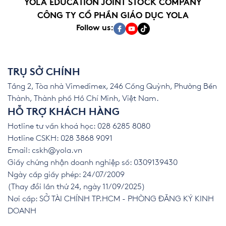
YOLA EDUCATION JOINT STOCK COMPANY
CÔNG TY CỔ PHẦN GIÁO DỤC YOLA
Follow us:
TRỤ SỞ CHÍNH
Tầng 2, Tòa nhà Vimedimex, 246 Cống Quỳnh, Phường Bến
Thành, Thành phố Hồ Chí Minh, Việt Nam.
HỖ TRỢ KHÁCH HÀNG
Hotline tư vấn khoá học: 028 6285 8080
Hotline CSKH: 028 3868 9091
Email:
cskh@yola.vn
Giấy chứng nhận doanh nghiệp số: 0309139430
Ngày cấp giấy phép: 24/07/2009
(Thay đổi lần thứ 24, ngày 11/09/2025)
Nơi cấp: SỞ TÀI CHÍNH TP.HCM - PHÒNG ĐĂNG KÝ KINH
DOANH