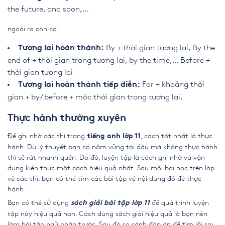
the future, and soon,…
ngoài ra còn có:
By + thời gian tương lai, By the
Tương lai hoàn thành:
end of + thời gian trong tương lai, by the time,… Before +
thời gian tương lai
For + khoảng thời
Tương lai hoàn thành tiếp diễn:
gian + by/ before + mốc thời gian trong tương lai.
Thực hành thường xuyên
Để ghi nhớ các thì trong
, cách tốt nhất là thực
tiếng anh lớp 11
hành. Dù lý thuyết bạn có nắm vững tới đâu mà không thực hành
thì sẽ rất nhanh quên. Do đó, luyện tập là cách ghi nhớ và vận
dụng kiến thức một cách hiệu quả nhất. Sau mỗi bài học trên lớp
về các thì, bạn có thể tìm các bài tập về nội dung đó để thực
hành.
Bạn có thể sử dụng
để quá trình luyện
sách giải bài tập lớp 11
tập này hiệu quả hơn. Cách dùng sách giải hiệu quả là bạn nên
làm bài tập ngữ pháp trước. Sau đó so sánh đáp án để tìm lỗi sai