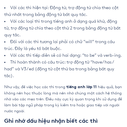
Với các thì hiện tại: Động từ, trợ động từ chia theo cột
thứ nhất trong bảng động từ bất quy tắc.
Với các loại thì trong tiếng anh ở dạng quá khứ, động
từ, trợ động từ chia theo cột thứ 2 trong bảng động từ bất
quy tắc.
Đối với các thì tương lai phải có chữ “will” trong cấu
trúc. Đây là yếu tố bắt buộc.
Với các thì tiếp diễn sẽ có hai dạng: “to be” và verb-ing.
Thì hoàn thành có cấu trúc: trợ động từ “have/ has/
had” và V3/ ed (động từ cột thứ ba trong bảng bất quy
tắc).
Như vậy, để việc học các thì trong
hiệu quả, bạn
tiếng anh lớp 11
không nên học thuộc lòng mà nên nhớ chúng một cách hệ thống
nhờ vào các mẹo trên. Điều này cực kỳ quan trọng khi sử dụng để
làm bài tập ngữ pháp trong kỳ kiểm tra hoặc giao tiếp với người
nước ngoài.
Ghi nhớ dấu hiệu nhận biết các thì