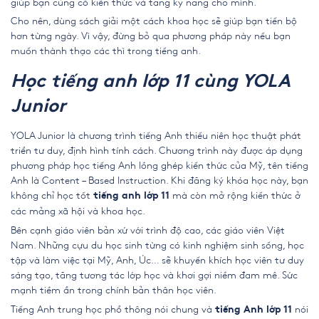
giúp bạn củng cố kiến thức và tăng kỹ năng cho mình.
Cho nên, dùng sách giải một cách khoa học sẽ giúp bạn tiến bộ
hơn từng ngày. Vì vậy, đừng bỏ qua phương pháp này nếu bạn
muốn thành thạo các thì trong tiếng anh.
Học tiếng anh lớp 11 cùng YOLA
Junior
YOLA Junior là chương trình tiếng Anh thiếu niên học thuật phát
triển tư duy, định hình tính cách.
Chương trình này
được áp dụng
phương pháp học tiếng Anh lồng ghép kiến thức của Mỹ, tên tiếng
Anh là Content – Based Instruction. Khi đăng ký khóa học này, bạn
không chỉ học tốt
mà còn mở rộng kiến thức ở
tiếng anh lớp 11
các mảng xã hội và khoa học.
Bên cạnh giáo viên bản xứ với trình độ cao, các giáo viên Việt
Nam. Những cựu du học sinh từng có kinh nghiệm sinh sống, học
tập và làm việc tại Mỹ, Anh, Úc… sẽ khuyến khích học viên tư duy
sáng tạo, tăng tương tác lớp học và khơi gợi niềm đam mê. Sức
mạnh tiềm ẩn trong chính bản thân học viên.
Tiếng Anh trung học phổ thông nói chung và
nói
tiếng Anh lớp 11