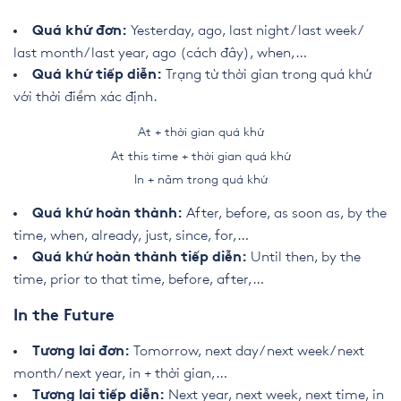
Yesterday, ago, last night/ last week/
Quá khứ đơn:
last month/ last year, ago (cách đây), when,…
Trạng từ thời gian trong quá khứ
Quá khứ tiếp diễn:
với thời điểm xác định.
At + thời gian quá khứ
At this time + thời gian quá khứ
In + năm trong quá khứ
After, before, as soon as, by the
Quá khứ hoàn thành:
time, when, already, just, since, for,…
Until then, by the
Quá khứ hoàn thành tiếp diễn:
time, prior to that time, before, after,…
In the Future
Tomorrow, next day/ next week/ next
Tương lai đơn:
month/ next year, in + thời gian,…
Next year, next week, next time, in
Tương lai tiếp diễn: