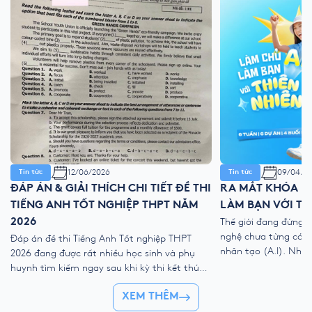
12/06/2026
09/04/2
Tin tức
Tin tức
ĐÁP ÁN & GIẢI THÍCH CHI TIẾT ĐỀ THI
RA MẮT KHÓA HÈ
TIẾNG ANH TỐT NGHIỆP THPT NĂM
LÀM BẠN VỚI TH
2026
Thế giới đang đứng 
nghệ chưa từng có với
Đáp án đề thi Tiếng Anh Tốt nghiệp THPT
nhân tạo (A.I). Như
2026 đang được rất nhiều học sinh và phụ
kỹ thuật số, liệu ch
huynh tìm kiếm ngay sau khi kỳ thi kết thúc.
trẻ “ngắt kết nối” vớ
Để giúp thí sinh nhanh chóng đối chiếu kết
👉 Khóa hè 2026 chí
XEM THÊM
quả và đánh giá bài làm của mình, YOLA cập
nhật đề thi chính thức, đáp án tham […]