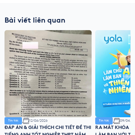
Bài viết liên quan
12/06/2026
09/04/2
Tin tức
Tin tức
ĐÁP ÁN & GIẢI THÍCH CHI TIẾT ĐỀ THI
RA MẮT KHÓA HÈ