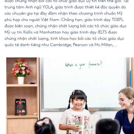
được chứng nhận bởi các tổ chức giáo dục uy tín trên thế giới. Tại
trung tâm Anh ngữ YOLA, giáo trình được thiết kế độc quyền do
các chuyên gia tại đây đảm nhận theo chương trình chuẩn Mỹ
phù hợp cho người Việt Nam. Chẳng hạn, giáo trình dạy TOEFL
được biên soạn, chứng nhận chất lượng bởi các tổ chức giáo dục
Mỹ uy tín Kallis và Manhattan hay giáo trình dạy IELTS được
chứng nhận chất lượng, tính khoa học bởi các tổ chức giáo dục
quốc tế danh tiếng như Cambridge, Pearson và Mc.Millan,…