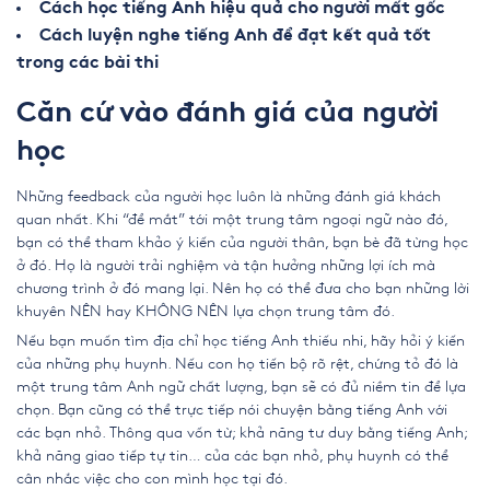
Cách học tiếng Anh hiệu quả cho người mất gốc
Cách luyện nghe tiếng Anh để đạt kết quả tốt
trong các bài thi
Căn cứ vào đánh giá của người
học
Những feedback của người học luôn là những đánh giá khách
quan nhất. Khi “để mắt” tới một
trung tâm ngoại ngữ
nào đó,
bạn có thể tham khảo ý kiến của người thân, bạn bè đã từng học
ở đó. Họ là người trải nghiệm và tận hưởng những lợi ích mà
chương trình ở đó mang lại. Nên họ có thể đưa cho bạn những lời
khuyên NÊN hay KHÔNG NÊN lựa chọn trung tâm đó.
Nếu bạn muốn tìm địa chỉ học tiếng Anh thiếu nhi, hãy hỏi ý kiến
của những phụ huynh. Nếu con họ tiến bộ rõ rệt, chứng tỏ đó là
một
trung tâm Anh ngữ chất lượng
, bạn sẽ có đủ niềm tin để lựa
chọn. Bạn cũng có thể trực tiếp nói chuyện bằng tiếng Anh với
các bạn nhỏ. Thông qua vốn từ; khả năng tư duy bằng tiếng Anh;
khả năng giao tiếp tự tin… của các bạn nhỏ, phụ huynh có thể
cân nhắc việc cho con mình học tại đó.