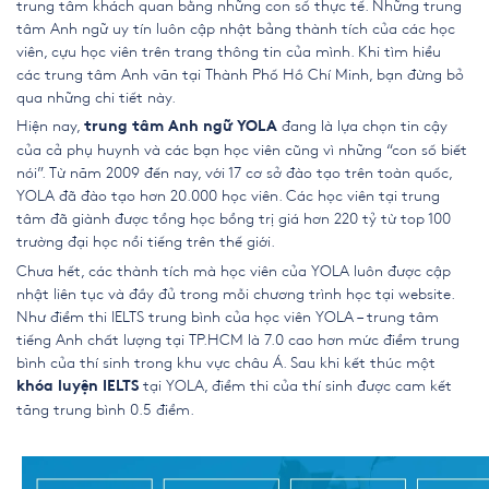
trung tâm khách quan bằng những con số thực tế. Những
trung
tâm Anh ngữ uy tín
luôn cập nhật bảng thành tích của các học
viên, cựu học viên trên trang thông tin của mình. Khi tìm hiểu
các
trung tâm Anh văn tại Thành Phố Hồ Chí Minh
, bạn đừng bỏ
qua những chi tiết này.
Hiện nay,
đang là lựa chọn tin cậy
trung tâm Anh ngữ YOLA
của cả phụ huynh và các bạn học viên cũng vì những “con số biết
nói”. Từ năm 2009 đến nay, với 17 cơ sở đào tạo trên toàn quốc,
YOLA đã đào tạo hơn 20.000 học viên. Các học viên tại trung
tâm đã giành được tổng học bổng trị giá hơn 220 tỷ từ top 100
trường đại học nổi tiếng trên thế giới.
Chưa hết, các thành tích mà học viên của YOLA luôn được cập
nhật liên tục và đầy đủ trong mỗi chương trình học tại website.
Như điểm thi IELTS trung bình của học viên YOLA –
trung tâm
tiếng Anh chất lượng tại TP.HCM
là 7.0 cao hơn mức điểm trung
bình của thí sinh trong khu vực châu Á. Sau khi kết thúc một
tại YOLA, điểm thi của thí sinh được cam kết
khóa luyện IELTS
tăng trung bình 0.5 điểm.