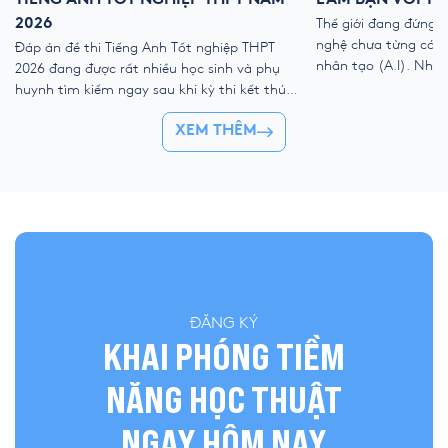
TIẾNG ANH TỐT NGHIỆP THPT NĂM
LÀM BẠN VỚI TH
2026
Thế giới đang đứng 
nghệ chưa từng có với
Đáp án đề thi Tiếng Anh Tốt nghiệp THPT
nhân tạo (A.I). Như
2026 đang được rất nhiều học sinh và phụ
kỹ thuật số, liệu ch
huynh tìm kiếm ngay sau khi kỳ thi kết thúc.
trẻ “ngắt kết nối” vớ
Để giúp thí sinh nhanh chóng đối chiếu kết
👉 Khóa hè 2026 chí
XEM THÊM
quả và đánh giá bài làm của mình, YOLA cập
nhật đề thi chính thức, đáp án tham […]
ĐĂNG KÝ
KHAI PHÓNG TIỀM
NĂNG HỌC THUẬT
NGAY HÔM NAY