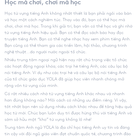
Học mà chơi, chơi mà học
Học từ vựng tiếng Anh không nhất thiết là bạn phải ngồi vào bàn
và học một cách nghiêm túc. Thay vào đó, bạn có thể học mà
chơi, chơi mà học. Trong khi giải trí, bạn vẫn có thể học và ghi nhớ
từ vựng tiếng Anh hiệu quả. Bạn có thể đọc sách báo hay đọc
truyện tiếng Anh. Bạn có thể nghe nhạc hay xem phim tiếng Anh.
Bạn cũng có thể tham gia các triển lãm, hội thảo, chương trình
nghệ thuật…do người nước ngoài tổ chức.
Nhiều trung tâm ngoại ngữ hiện nay rất chú trọng việc tổ chức
các hoạt động ngoại khóa; các trại hè tiếng Anh; các câu lạc bộ
nói tiếng Anh. Ví dụ như các trại hè và câu lạc bộ nói tiếng Anh
của tổ chức giáo dục YOLA đã giúp học viên nhanh chóng mở
rộng vốn từ vựng của mình.
Có rất nhiều
cách nhớ từ vựng tiếng Anh
khác nhau và nhanh
hơn đúng không nào? Mỗi cách có những ưu điểm riêng. Vì vậy,
tốt nhất bạn nên sử dụng nhiều cách khác nhau để tăng hiệu quả
học từ mới. Chúc bạn luôn duy trì được hứng thú với tiếng Anh và
sớm sở hữu một “kho” từ vựng khổng lồ nhé!
Trung tâm Anh ngữ YOLA là địa chỉ học tiếng Anh uy tín và đáng
tin cậy với đội ngũ giáo viên đạt chuẩn quốc tế, chương trình đào