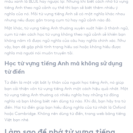
màu xanh là BLUE hay ngược lại. Nhưng khi biết
cách nhớ từ vựng
tiếng Anh
theo ngữ cảnh cụ thể thì bạn sẽ biết thêm nhiều ý
nghĩa của nó. Mỗi từ vựng tiếng Anh sẽ có một nghĩa khác nhau
nhưng nếu được gắn trong cụm từ hay ngữ cảnh nào đó.
Mặt khác, từ vựng tiếng Anh thường xuyên xuất hiện ở thành ngữ,
cụm từ nên cách học từ vựng không theo ngữ cảnh sẽ khiến bạn
không nắm rõ được ngữ nghĩa của câu hay nghĩa chính xác. Như
vậy, bạn dễ gặp phải tình trạng hiểu sai hoặc không hiểu được
nghĩa mà người nói muốn truyền tải.
Học từ vựng tiếng Anh mà không sử dụng
từ điển
Từ điển là một vật bất ly thân của người học tiếng Anh, nó giúp
bạn cải thiện vốn từ vựng tiếng Anh một cách hiệu quả nhất. Một
từ vựng tiếng Anh thường có nhiều nghĩa hay những từ đồng
nghĩa và bạn không biết nên dùng từ nào. Khi đó, bạn hãy tra từ
điển. Hai từ điển giúp bạn hiểu đúng nghĩa của từ nhất là Oxford
hoặc Cambridge. Không nên dùng từ điển, trang web bằng tiếng
Việt bạn nhé.
Làm sao để nhớ từ vựng tiếng