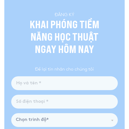
ĐĂNG KÝ
KHAI PHÓNG TIỀM
NĂNG HỌC THUẬT
NGAY HÔM NAY
Để lại tin nhắn cho chúng tôi
Chọn trình độ*