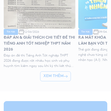
12/06/2026
09/04/2
Tin tức
Tin tức
ĐÁP ÁN & GIẢI THÍCH CHI TIẾT ĐỀ THI
RA MẮT KHÓA HÈ
TIẾNG ANH TỐT NGHIỆP THPT NĂM
LÀM BẠN VỚI TH
2026
Thế giới đang đứng 
nghệ chưa từng có với
Đáp án đề thi Tiếng Anh Tốt nghiệp THPT
nhân tạo (A.I). Như
2026 đang được rất nhiều học sinh và phụ
kỹ thuật số, liệu ch
huynh tìm kiếm ngay sau khi kỳ thi kết thúc.
trẻ “ngắt kết nối” vớ
Để giúp thí sinh nhanh chóng đối chiếu kết
👉 Khóa hè 2026 chí
XEM THÊM
quả và đánh giá bài làm của mình, YOLA cập
nhật đề thi chính thức, đáp án tham […]