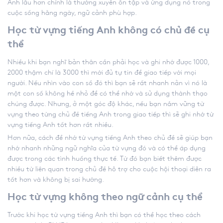
Anh
lâu hơn chính là thường xuyên ôn tập và ứng dụng nó trong
cuộc sống hằng ngày, ngữ cảnh phù hợp.
Học từ vựng tiếng Anh không có chủ đề cụ
thể
Nhiều khi bạn nghĩ bản thân cần phải học và ghi nhớ được 1000,
2000 thậm chí là 3000 thì mới đủ tự tin để giao tiếp với mọi
người. Nếu nhìn vào con số đó thì bạn sẽ rất nhanh nản vì nó là
một con số không hề nhỏ để có thể nhớ và sử dụng thành thạo
chúng được. Nhưng, ở một góc độ khác, nếu bạn nắm vững từ
vựng theo từng chủ đề tiếng Anh trong giao tiếp thì sẽ
ghi nhớ từ
vựng tiếng Anh
tốt hơn rất nhiều.
Hơn nữa,
cách để nhớ từ vựng tiếng Anh
theo chủ đề sẽ giúp bạn
nhớ nhanh những ngữ nghĩa của từ vựng đó và có thể áp dụng
được trong các tình huống thực tế. Từ đó bạn biết thêm được
nhiều từ liên quan trong chủ đề hỗ trợ cho cuộc hội thoại diễn ra
tốt hơn và không bị sai hướng.
Học từ vựng không theo ngữ cảnh cụ thể
Trước khi học từ vựng tiếng Anh thì bạn có thể học theo cách