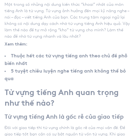
Một trong số những nội dung kiến thức “khoai” nhất của môn
tiếng Anh là từ vựng. Từ vựng ảnh hưởng đến mọi kỹ năng nghe –
nói – đọc – viết tiếng Anh của bạn. Các trung tâm ngoại ngữ lại
không có nội dung dạy
cách nhớ từ vựng tiếng Anh
hiệu quả. Vậy
làm thế nào để tự mở rộng “kho” từ vựng cho mình? Làm thế
nào để nhớ từ vựng nhanh và lâu nhất?
Xem thêm:
Thuộc hết các từ vựng tiếng anh theo chủ đề phổ
biến nhất
5 tuyệt chiêu luyện nghe tiếng anh không thể bỏ
qua
Từ vựng tiếng Anh quan trọng
như thế nào?
Từ vựng tiếng Anh là gốc rễ của giao tiếp
Đối với giao tiếp thì từ vựng chính là gốc rễ của mọi vấn đề. Để
giao tiếp tốt bạn cần có sự bắt nguồn từ vốn từ vựng. Khi giao