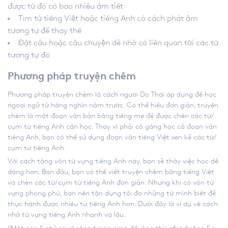
được từ đó có bao nhiêu âm tiết
Tìm từ tiếng Việt hoặc tiếng Anh có cách phát âm
tương tự để thay thế
Đặt câu hoặc câu chuyện dễ nhớ có liên quan tới các từ
tương tự đó
Phương pháp truyện chêm
Phương pháp truyện chêm là cách người Do Thái áp dụng để học
ngoại ngữ từ hàng nghìn năm trước. Có thể hiểu đơn giản, truyện
chêm là một đoạn văn bản bằng tiếng mẹ đẻ được chèn các từ/
cụm từ tiếng Anh cần học. Thay vì phải cố gắng học cả đoạn văn
tiếng Anh, bạn có thể sử dụng đoạn văn tiếng Việt xen kẽ các từ/
cụm từ tiếng Anh.
Với cách tăng vốn từ vựng tiếng Anh này, bạn sẽ thấy việc học dễ
dàng hơn. Ban đầu, bạn có thể viết truyện chêm bằng tiếng Việt
và chèn các từ/cụm từ tiếng Anh đơn giản. Nhưng khi có vốn từ
vựng phong phú, bạn nên tận dụng tối đa những từ mình biết để
thực hành được nhiều từ tiếng Anh hơn. Dưới đây là ví dụ về
cách
nhớ từ vựng tiếng Anh nhanh và lâu.