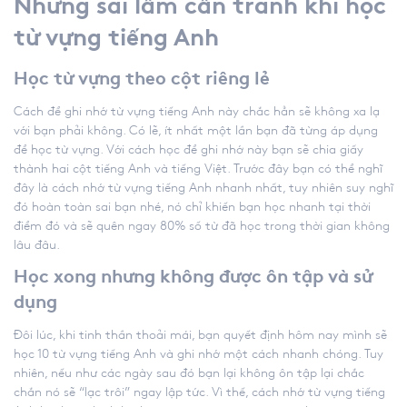
Những sai lầm cần tránh khi học
từ vựng tiếng Anh
Học từ vựng theo cột riêng lẻ
Cách để ghi nhớ từ vựng tiếng Anh
này chắc hẳn sẽ không xa lạ
với bạn phải không. Có lẽ, ít nhất một lần bạn đã từng áp dụng
để học từ vựng. Với cách học để ghi nhớ này bạn sẽ chia giấy
thành hai cột tiếng Anh và tiếng Việt. Trước đây bạn có thể nghĩ
đây là
cách nhớ từ vựng tiếng Anh nhanh nhất
, tuy nhiên suy nghĩ
đó hoàn toàn sai bạn nhé, nó chỉ khiến bạn học nhanh tại thời
điểm đó và sẽ quên ngay 80% số từ đã học trong thời gian không
lâu đâu.
Học xong nhưng không được ôn tập và sử
dụng
Đôi lúc, khi tinh thần thoải mái, bạn quyết định hôm nay mình sẽ
học 10 từ vựng tiếng Anh và ghi nhớ một cách nhanh chóng. Tuy
nhiên, nếu như các ngày sau đó bạn lại không ôn tập lại chắc
chắn nó sẽ “lạc trôi” ngay lập tức. Vì thế,
cách nhớ từ vựng tiếng