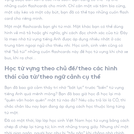
những cuốn flashcards cho mình. Chỉ cần một vài tấm bìa cứng,
một cây kéo và một cây bút, bạn đã có thể tạo những cuốn flash
card cho riêng mình.
Một mặt flashcards bạn ghi từ mới. Mặt khác bạn có thể dùng
hình vẽ mô tả hoặc ghi nghĩa; ghi cách đọc chính xác của từ. Đây
là
mẹo nhớ từ vựng tiếng Anh
được áp dụng nhiều nhất ở các
trung tâm ngoại ngữ cho thiếu nhi. Học sinh, sinh viên cũng có
thể “bỏ túi” những cuốn flashcards này để học từ vựng khi chờ xe
bus, khi ra chơi…
Học từ vựng theo chủ đề/theo các hình
thái của từ/theo ngữ cảnh cụ thể
Bạn đã bao giờ cảm thấy trí nhớ “bất lực” trước “biển” từ vựng
tiếng Anh quá mênh mông? Bạn đã bao giờ học đi học lại mà
“quên vẫn hoàn quên” một từ nào đó? Nếu câu trả lời là CÓ, thì
chắc chắn lâu nay bạn đang áp dụng cách học thuộc lòng từng
từ một.
Đã có một thời, lớp lớp học sinh Việt Nam học từ vựng bằng cách
chép đi chép lại từng từ; kín mít những trang giấy. Nhưng chỉ một
thời gian ngắn, người học như bị “tẩy não” khi chẳng nhớ chính