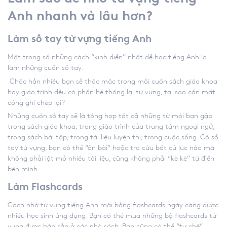
Anh nhanh và lâu hơn?
Làm sổ tay từ vựng tiếng Anh
Một trong số những cách “kinh điển” nhất để học tiếng Anh là
làm những cuốn sổ tay.
Chắc hẳn nhiều bạn sẽ thắc mắc trong mỗi cuốn sách giáo khoa
hay giáo trình đều có phần hệ thống lại từ vựng, tại sao cần mất
công ghi chép lại?
Những cuốn sổ tay sẽ là tổng hợp tất cả những từ mới bạn gặp
trong sách giáo khoa; trong giáo trình của trung tâm ngoại ngữ;
trong sách bài tập; trong tài liệu luyện thi; trong cuộc sống. Có sổ
tay từ vựng, bạn có thể “ôn bài” hoặc tra cứu bất cứ lúc nào mà
không phải lật mở nhiều tài liệu, cũng không phải “kè kè” từ điển
bên mình.
Làm Flashcards
Cách nhớ từ vựng tiếng Anh
mới bằng flashcards ngày càng được
nhiều học sinh ứng dụng. Bạn có thể mua những bộ flashcards từ
vựng được bán sẵn ở các nhà sách. Bạn cũng có thể “tự chế”