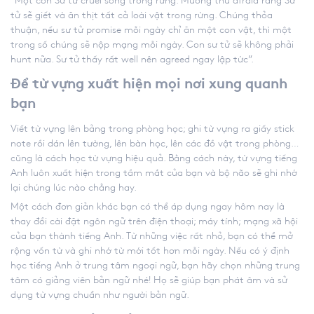
“Một con Sư tử cruel sống trong rừng. Muông thú afraid rằng Sư
tử sẽ giết và ăn thịt tất cả loài vật trong rừng. Chúng thỏa
thuận, nếu sư tử promise mỗi ngày chỉ ăn một con vật, thì một
trong số chúng sẽ nộp mạng mỗi ngày. Con sư tử sẽ không phải
hunt nữa. Sư tử thấy rất well nên agreed ngay lập tức”.
Để từ vựng xuất hiện mọi nơi xung quanh
bạn
Viết từ vựng lên bảng trong phòng học; ghi từ vựng ra giấy stick
note rồi dán lên tường, lên bàn học, lên các đồ vật trong phòng…
cũng là cách học từ vựng hiệu quả. Bằng cách này, từ vựng tiếng
Anh luôn xuất hiện trong tầm mắt của bạn và bộ não sẽ ghi nhớ
lại chúng lúc nào chẳng hay.
Một cách đơn giản khác bạn có thể áp dụng ngay hôm nay là
thay đổi cài đặt ngôn ngữ trên điện thoại; máy tính; mạng xã hội
của bạn thành tiếng Anh. Từ những việc rất nhỏ, bạn có thể mở
rộng vốn từ và ghi nhớ từ mới tốt hơn mỗi ngày. Nếu có ý định
học tiếng Anh ở trung tâm ngoại ngữ, bạn hãy chọn những trung
tâm có giảng viên bản ngữ nhé! Họ sẽ giúp bạn phát âm và sử
dụng từ vựng chuẩn như người bản ngữ.