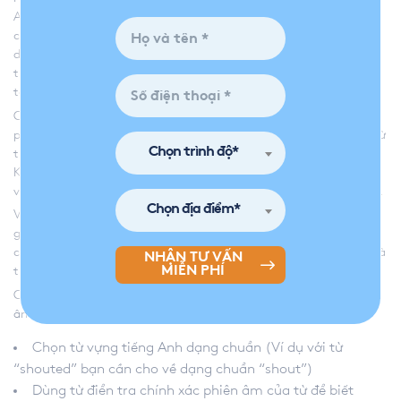
Anh siêu tốc
khá mới ở Việt Nam. Theo phương pháp này, bạn
cần chia một từ tiếng Anh thành nhiều âm tiết. Sau đó bạn sẽ
dùng một hay nhiều từ thay thế có cách phát âm tương tự. Từ
thay thế phải dễ hình dung và càng độc đáo, càng dễ nhớ càng
tốt.
Cách nhớ từ vựng tiếng Anh nhanh
này giúp não bộ của bạn sẽ
phải hình dung, liên tưởng ra những hình ảnh liên quan đến các từ
Chọn trình độ*
thay thế. Vì vậy, khả năng bạn ghi nhớ sẽ nhanh hơn và lâu hơn.
Khảo sát cho thấy cách này giúp người học nhớ 80% lượng từ
vựng, cao gấp 12% so với từ học theo phương pháp truyền thống.
Chọn địa điểm*
Ví dụ khi học từ Helmet (Mũ bảo hiểm): Helmet phát âm gần
giống từ “heo – mệt” trong tiếng Việt. Bạn có thể hình dung một
con heo tỏ ra mệt mỏi khi phải đội mũ bảo hiểm. Khá hài hước và
NHẬN TƯ VẤN
MIỄN PHÍ
thú vị đúng không nào?
Các bước thực hành
cách học nhớ từ vựng tiếng Anh
siêu tốc với
âm thanh tương tự:
Chọn từ vựng tiếng Anh dạng chuẩn (Ví dụ với từ
“shouted” bạn cần cho về dạng chuẩn “shout”)
Dùng từ điển tra chính xác phiên âm của từ để biết