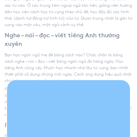
xác từ nào. Ở các trung tâm ngoại ngữ tân tiến, giảng viên hướng
dẫn học viên cách học từ vựng theo chủ đề; học đầy đủ các hình
thái (danh từ/động từ/tính từ) của từ. Quan trọng nhất là gắn từ
vựng vào một câu, một ngữ cảnh cụ thể.
Nghe – nói – đọc – viết tiếng Anh thường
xuyên
Bạn học ngôn ngữ mẹ đẻ bằng cách nào? Chắc chắn là bằng
cách nghe – nói – đọc – viết bằng ngôn ngữ đó hàng ngày. Học
tiếng Anh cũng vậy. Muốn học nhanh nhớ lâu từ vựng, bạn nhất
thiết phải sử dụng chúng mỗi ngày. Cách ứng dụng hiệu quả nhất
chính là nghe – nói – đọc – viết tiếng Anh.
Khi nghe – nói – đọc – viết tiếng Anh, bạn gặp rất nhiều khó khăn
để vận dụng tối đa vốn từ đã học. Bạn cũng sẽ lúng túng khi cần
diễn đạt một ý nào đó nhưng không biết từ để dùng. Bắt buộc
bạn phải hỏi; phải tra từ điển. Và đó là cách để bạn từng bước mở
rộng vốn từ vựng của mình.
Phương pháp âm thanh tương tự
Phương pháp âm thanh tương tự là
bí kíp ghi nhớ từ vựng tiếng