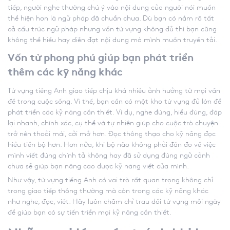
tiếp, người nghe thường chú ý vào nội dung của người nói muốn
thể hiện hơn là ngữ pháp đã chuẩn chưa. Dù bạn có nắm rõ tất
cả cấu trúc ngữ pháp nhưng vốn từ vựng không đủ thì bạn cũng
không thể hiểu hay diễn đạt nội dung mà mình muốn truyền tải.
Vốn từ phong phú giúp bạn phát triển
thêm các kỹ năng khác
Từ vựng tiếng Anh giao tiếp chịu khá nhiều ảnh hưởng từ mọi vấn
đề trong cuộc sống. Vì thế, bạn cần có một kho từ vựng đủ lớn để
phát triển các kỹ năng cần thiết. Ví dụ, nghe đúng, hiểu đúng, đáp
lại nhanh, chính xác, cụ thể và tự nhiên giúp cho cuộc trò chuyện
trở nên thoải mái, cởi mở hơn. Đọc thông thạo cho kỹ năng đọc
hiểu tiến bộ hơn. Hơn nữa, khi bộ não không phải đắn đo về việc
mình viết đúng chính tả không hay đã sử dụng đúng ngữ cảnh
chưa sẽ giúp bạn nâng cao được kỹ năng viết của mình.
Như vậy, từ vựng tiếng Anh có vai trò rất quan trọng không chỉ
trong giao tiếp thông thường mà còn trong các kỹ năng khác
như nghe, đọc, viết. Hãy luôn chăm chỉ trau dồi từ vựng mỗi ngày
để giúp bạn có sự tiến triển mọi kỹ năng cần thiết.