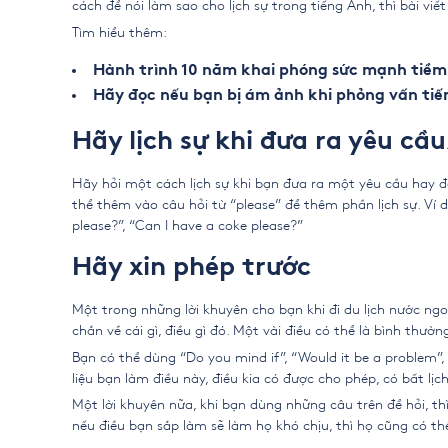
cách để nói làm sao cho lịch sự trong tiếng Anh, thì bài viế
Tìm hiểu thêm:
Hành trình 10 năm khai phóng sức mạnh tiềm
Hãy đọc nếu bạn bị ám ảnh khi phỏng vấn tiế
Hãy lịch sự khi đưa ra yêu cầu
Hãy hỏi một cách lịch sự khi bạn đưa ra một yêu cầu hay đò
thể thêm vào câu hỏi từ “please” để thêm phần lịch sự. Ví d
please?”, “Can I have a coke please?”
Hãy xin phép trước
Một trong những lời khuyên cho bạn khi đi du lịch nước ng
chắn về cái gì, điều gì đó. Một vài điều có thể là bình thường 
Bạn có thể dùng “Do you mind if”, “Would it be a problem”,
liệu bạn làm điều này, điều kia có được cho phép, có bất lịc
Một lời khuyên nữa, khi bạn dùng những câu trên để hỏi, th
nếu điều bạn sắp làm sẽ làm họ khó chịu, thì họ cũng có th