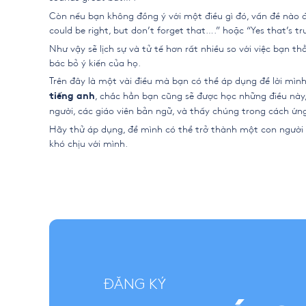
Còn nếu bạn không đồng ý với một điều gì đó, vấn đề nào đó,
could be right, but don’t forget that….” hoặc “Yes that’s tr
Như vậy sẽ lịch sự và tử tế hơn rất nhiều so với việc bạn 
bác bỏ ý kiến của họ.
Trên đây là một vài điều mà bạn có thể áp dụng để lời mình
, chắc hẳn bạn cũng sẽ được học những điều này
tiếng anh
người, các giáo viên bản ngữ, và thấy chúng trong cách ứn
Hãy thử áp dụng, để mình có thể trở thành một con người l
khó chịu với mình.
ĐĂNG KÝ