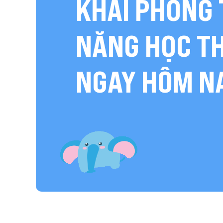
KHAI PHÓNG 
NĂNG HỌC T
NGAY HÔM N