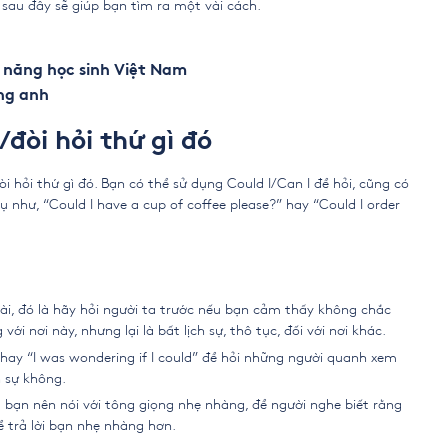
t sau đây sẽ giúp bạn tìm ra một vài cách.
 năng học sinh Việt Nam
ng anh
/đòi hỏi thứ gì đó
i hỏi thứ gì đó. Bạn có thể sử dụng Could I/Can I để hỏi, cũng có
ụ như, “Could I have a cup of coffee please?” hay “Could I order
oài, đó là hãy hỏi người ta trước nếu bạn cảm thấy không chắc
với nơi này, nhưng lại là bất lịch sự, thô tục, đối với nơi khác.
 hay “I was wondering if I could” để hỏi những người quanh xem
h sự không.
ì bạn nên nói với tông giọng nhẹ nhàng, để người nghe biết rằng
ể trả lời bạn nhẹ nhàng hơn.