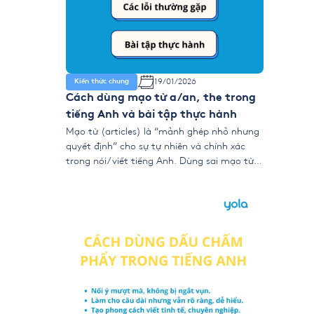
19/01/2026
Kiến thức chung
Cách dùng mạo từ a/an, the trong
tiếng Anh và bài tập thực hành
Mạo từ (articles) là “mảnh ghép nhỏ nhưng
quyết định” cho sự tự nhiên và chính xác
trong nói/viết tiếng Anh. Dùng sai mạo từ
có thể làm câu tối nghĩa hoặc “kém tự
nhiên”. Bài viết này tổng hợp quy tắc dùng
a/an/the/Ø (zero article), ngoại lệ quan
trọng, Decision Tree chọn mạo từ […]