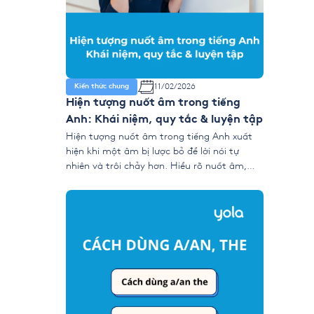
11/02/2026
Kiến thức chung
Hiện tượng nuốt âm trong tiếng
Anh: Khái niệm, quy tắc & luyện tập
Hiện tượng nuốt âm trong tiếng Anh xuất
hiện khi một âm bị lược bỏ để lời nói tự
nhiên và trôi chảy hơn. Hiểu rõ nuốt âm,
cùng các kỹ thuật nối âm, đồng hóa, giảm
âm và phát âm nhẹ giúp bạn cải thiện khả
năng nghe–nói, đặc biệt trong IELTS
Listening và […]