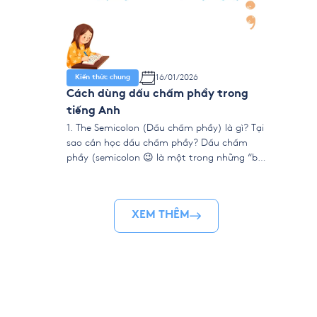
16/01/2026
Kiến thức chung
Cách dùng dấu chấm phẩy trong
tiếng Anh
1. The Semicolon (Dấu chấm phẩy) là gì? Tại
sao cần học dấu chấm phẩy? Dấu chấm
phẩy (semicolon 😉 là một trong những “bí
kíp” để bài viết tiếng Anh của bạn trở nên
chuyên nghiệp, mạch lạc và ấn tượng hơn.
Nó thường xuất hiện trong văn viết học
XEM THÊM
thuật, business writing và […]