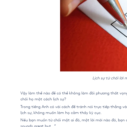
Lịch sự từ chối lời
Vậy làm thể nào để có thể không làm đối phương thất vọn
chối họ một cách lịch sự?
Trong tiếng Anh có vài cách để tránh nói trực tiếp thẳng v
lịch sự, không muốn làm họ cảm thấy kỳ cục.
Nếu bạn muốn từ chối một ai đó, một lời mời nào đó, bạn có 
sounds great but…”.