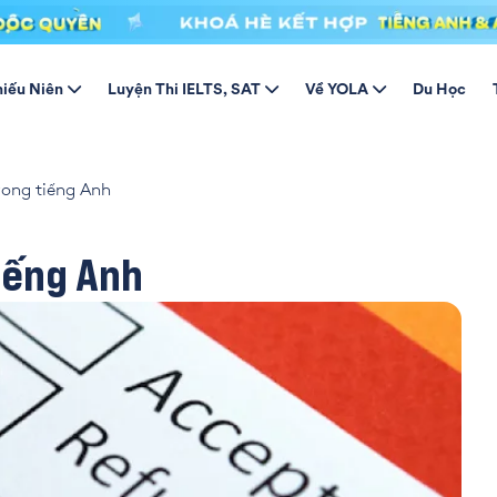
hiếu Niên
Luyện Thi IELTS, SAT
Về YOLA
Du Học
trong tiếng Anh
tiếng Anh