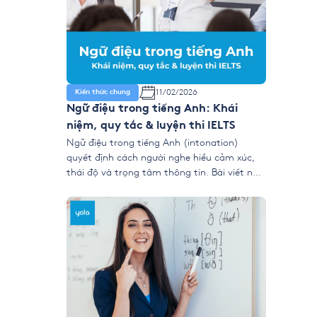
11/02/2026
Kiến thức chung
Ngữ điệu trong tiếng Anh: Khái
niệm, quy tắc & luyện thi IELTS
Ngữ điệu trong tiếng Anh (intonation)
quyết định cách người nghe hiểu cảm xúc,
thái độ và trọng tâm thông tin. Bài viết này
giúp bạn nắm rõ ngữ điệu lên xuống, trọng
âm chính, nhóm ý và cách áp dụng vào
IELTS Speaking để nói tự nhiên, mạch lạc và
dễ đạt điểm cao. […]