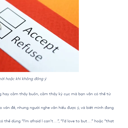
 mời hoặc khi không đồng ý
g hay cảm thấy buồn, cảm thấy kỳ cục mà bạn vẫn có thể từ
ào vấn đề, nhưng người nghe vẫn hiểu được ý, và biết mình đang
thể dùng “I’m afraid I can’t….”, “I’d love to but….” hoặc “that