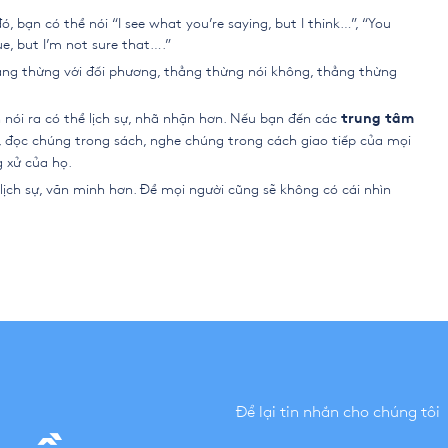
 bạn có thể nói “I see what you’re saying, but I think…”, “You
ue, but I’m not sure that….”
thẳng thừng với đối phương, thẳng thừng nói không, thẳng thừng
 nói ra có thể lịch sự, nhã nhặn hơn. Nếu bạn đến các
trung tâm
, đọc chúng trong sách, nghe chúng trong cách giao tiếp của mọi
g xử của họ.
ịch sự, văn minh hơn. Để mọi người cũng sẽ không có cái nhìn
Để lại tin nhắn cho chúng tôi