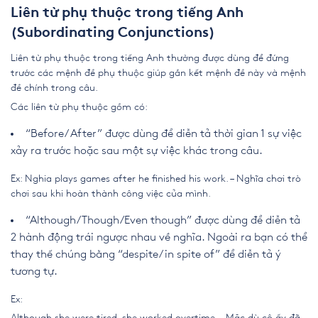
Liên từ phụ thuộc trong tiếng Anh
(Subordinating Conjunctions)
Liên từ phụ thuộc trong tiếng Anh thường được dùng để đứng
trước các mệnh đề phụ thuộc giúp gắn kết mệnh đề này và mệnh
đề chính trong câu.
Các liên từ phụ thuộc gồm có:
“Before/ After” được dùng để diễn tả thời gian 1 sự việc
xảy ra trước hoặc sau một sự việc khác trong câu.
Ex: Nghia plays games after he finished his work. – Nghĩa chơi trò
chơi sau khi hoàn thành công việc của mình.
“Although/Though/Even though” được dùng để diễn tả
2 hành động trái ngược nhau về nghĩa. Ngoài ra bạn có thể
thay thế chúng bằng “despite/ in spite of” để diễn tả ý
tương tự.
Ex:
Although she were tired, she worked overtime. – Mặc dù cô ấy đã