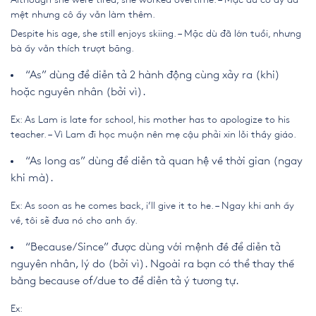
mệt nhưng cô ấy vẫn làm thêm.
Despite his age, she still enjoys skiing. – Mặc dù đã lớn tuổi, nhưng
bà ấy vẫn thích trượt băng.
“As” dùng để diễn tả 2 hành động cùng xảy ra (khi)
hoặc nguyên nhân (bởi vì).
Ex: As Lam is late for school, his mother has to apologize to his
teacher. – Vì Lam đi học muộn nên mẹ cậu phải xin lỗi thầy giáo.
“As long as” dùng để diễn tả quan hệ về thời gian (ngay
khi mà).
Ex: As soon as he comes back, i’ll give it to he. – Ngay khi anh ấy
về, tôi sẽ đưa nó cho anh ấy.
“Because/Since” được dùng với mệnh đề để diễn tả
nguyên nhân, lý do (bởi vì). Ngoài ra bạn có thể thay thế
bằng because of/due to để diễn tả ý tương tự.
Ex: