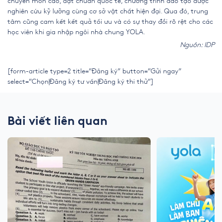
chuyên môn cao, đạt chuẩn quốc tế, chương trình đào tạo được
nghiên cứu kỹ lưỡng cùng cơ sở vật chất hiện đại. Qua đó, trung
tâm cũng cam kết kết quả tối ưu và có sự thay đổi rõ rệt cho các
học viên khi gia nhập ngôi nhà chung YOLA.
Nguồn: IDP
[form-article type=2 title=”Đăng ký” button=”Gửi ngay”
select=”Chọn|Đăng ký tư vấn|Đăng ký thi thử”]
Bài viết liên quan