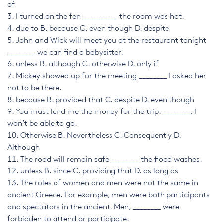
of
I turned on the fen __________ the room was hot.
due to
B. because
C. even though
D. despite
John and Wick will meet you at the restaurant tonight
________ we can find a babysitter.
unless
B. although
C. otherwise
D. only if
Mickey showed up for the meeting ________ I asked her
not to be there.
because
B. provided that
C. despite
D. even though
You must lend me the money for the trip. ________, I
won’t be able to go.
Otherwise
B. Nevertheless
C. Consequently
D.
Although
The road will remain safe ________ the flood washes.
unless
B. since
C. providing that
D. as long as
The roles of women and men were not the same in
ancient Greece. For example, men were both participants
and spectators in the ancient. Men, ________ were
forbidden to attend or participate.