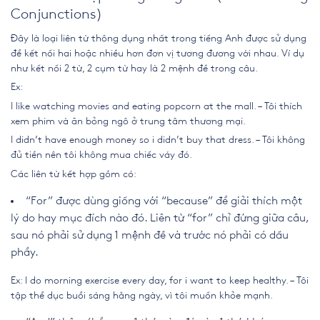
Conjunctions)
Đây là loại liên từ thông dụng nhất trong tiếng Anh được sử dụng
để kết nối hai hoặc nhiều hơn đơn vị tương đương với nhau. Ví dụ
như kết nối 2 từ, 2 cụm từ hay là 2 mệnh đề trong câu.
Ex:
I like watching movies and eating popcorn at the mall. – Tôi thích
xem phim và ăn bỏng ngô ở trung tâm thương mại.
I didn’t have enough money so i didn’t buy that dress. – Tôi không
đủ tiền nên tôi không mua chiếc váy đó.
Các liên từ kết hợp gồm có:
“For” được dùng giống với “because” để giải thích một
lý do hay mục đích nào đó. Liên từ “for” chỉ đứng giữa câu,
sau nó phải sử dụng 1 mệnh đề và trước nó phải có dấu
phẩy.
Ex: I do morning exercise every day, for i want to keep healthy. – Tôi
tập thể dục buổi sáng hằng ngày, vì tôi muốn khỏe mạnh.