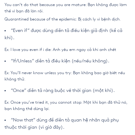
You can’t do that because you are mature: Bạn không được làm
thế vì bạn đã lớn rồi.
Quarantined because of the epidemic: Bị cách ly vì bệnh dịch.
“Even if” được dùng diễn tả điều kiện giả định (kể cả
khi).
Ex: I love you even if i die: Anh yêu em ngay cả khi anh chết
“If/Unless” diễn tả điều kiện (nếu/nếu không).
Ex: You’ll never know unless you try: Bạn không bao giờ biết nếu
không thử.
“Once” diễn tả ràng buộc về thời gian (một khi).
Ex: Once you’ve tried it, you cannot stop: Một khi bạn đã thử nó,
bạn không thể dừng lại.
“Now that” dùng để diễn tả quan hệ nhân quả phụ
thuộc thời gian (vì giờ đây).