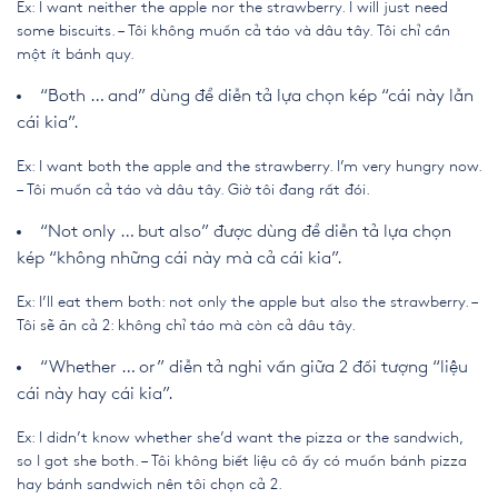
Ex: I want neither the apple nor the strawberry. I will just need
some biscuits. – Tôi không muốn cả táo và dâu tây. Tôi chỉ cần
một ít bánh quy.
“Both … and” dùng để diễn tả lựa chọn kép “cái này lẫn
cái kia”.
Ex: I want both the apple and the strawberry. I’m very hungry now.
– Tôi muốn cả táo và dâu tây. Giờ tôi đang rất đói.
“Not only … but also” được dùng để diễn tả lựa chọn
kép “không những cái này mà cả cái kia”.
Ex: I’ll eat them both: not only the apple but also the strawberry. –
Tôi sẽ ăn cả 2: không chỉ táo mà còn cả dâu tây.
“Whether … or” diễn tả nghi vấn giữa 2 đối tượng “liệu
cái này hay cái kia”.
Ex: I didn’t know whether she’d want the pizza or the sandwich,
so I got she both. – Tôi không biết liệu cô ấy có muốn bánh pizza
hay bánh sandwich nên tôi chọn cả 2.