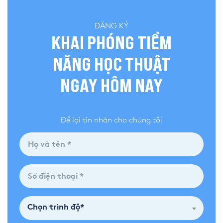
ĐĂNG KÝ
KHAI PHÓNG TIỀM
NĂNG HỌC THUẬT
NGAY HÔM NAY
Để lại tin nhắn cho chúng tôi
Chọn trình độ*