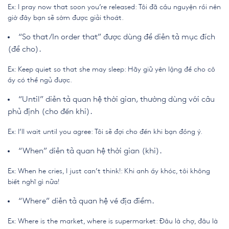
Ex: I pray now that soon you’re released: Tôi đã cầu nguyện rồi nên
giờ đây bạn sẽ sớm được giải thoát.
“So that/In order that” được dùng để diễn tả mục đích
(để cho).
Ex: Keep quiet so that she may sleep: Hãy giữ yên lặng để cho cô
ấy có thể ngủ được.
“Until” diễn tả quan hệ thời gian, thường dùng với câu
phủ định (cho đến khi).
Ex: I’ll wait until you agree: Tôi sẽ đợi cho đến khi bạn đồng ý.
“When” diễn tả quan hệ thời gian (khi).
Ex: When he cries, I just can’t think!: Khi anh ấy khóc, tôi không
biết nghĩ gì nữa!
“Where” diễn tả quan hệ về địa điểm.
Ex: Where is the market, where is supermarket: Đâu là chợ, đâu là