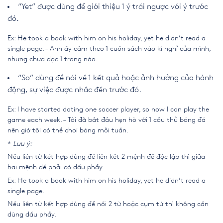
“Yet” được dùng để giới thiệu 1 ý trái ngược với ý trước
đó.
Ex: He took a book with him on his holiday, yet he didn’t read a
single page. – Anh ấy cầm theo 1 cuốn sách vào kì nghỉ của mình,
nhưng chưa đọc 1 trang nào.
“So” dùng để nói về 1 kết quả hoặc ảnh hưởng của hành
động, sự việc được nhắc đến trước đó.
Ex: I have started dating one soccer player, so now I can play the
game each week. – Tôi đã bắt đầu hẹn hò với 1 cầu thủ bóng đá
nên giờ tôi có thể chơi bóng mỗi tuần.
*
Lưu ý:
Nếu liên từ kết hợp dùng để liên kết 2 mệnh đề độc lập thì giữa
hai mệnh đề phải có dấu phẩy.
Ex: He took a book with him on his holiday, yet he didn’t read a
single page.
Nếu liên từ kết hợp dùng để nối 2 từ hoặc cụm từ thì không cần
dùng dấu phẩy.