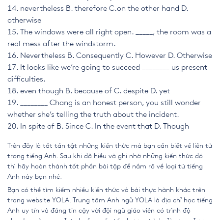
nevertheless
B. therefore
C.on the other hand
D.
otherwise
The windows were all right open. _____, the room was a
real mess after the windstorm.
Nevertheless
B. Consequently
C. However
D. Otherwise
It looks like we’re going to succeed ________ us present
difficulties.
even though
B. because of
C. despite
D. yet
________ Chang is an honest person, you still wonder
whether she’s telling the truth about the incident.
In spite of
B. Since
C. In the event that
D. Though
Trên đây là tất tần tật những kiến thức mà bạn cần biết về liên từ
trong tiếng Anh. Sau khi đã hiểu và ghi nhớ những kiến thức đó
thì hãy hoàn thành tốt phần bài tập để nắm rõ về loại từ tiếng
Anh này bạn nhé.
Bạn có thể tìm kiếm nhiều kiến thức và bài thực hành khác trên
trang website
YOLA
. Trung tâm Anh ngữ YOLA là địa chỉ học tiếng
Anh uy tín và đáng tin cậy với đội ngũ giáo viên có trình độ