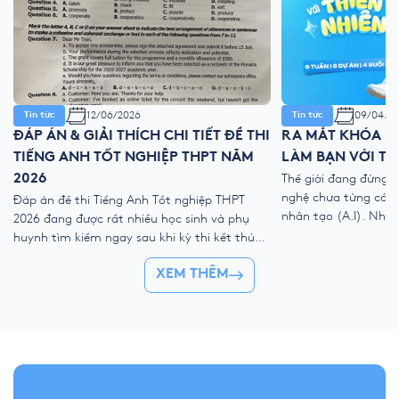
12/06/2026
09/04/2
Tin tức
Tin tức
ĐÁP ÁN & GIẢI THÍCH CHI TIẾT ĐỀ THI
RA MẮT KHÓA HÈ
TIẾNG ANH TỐT NGHIỆP THPT NĂM
LÀM BẠN VỚI TH
2026
Thế giới đang đứng 
nghệ chưa từng có với
Đáp án đề thi Tiếng Anh Tốt nghiệp THPT
nhân tạo (A.I). Như
2026 đang được rất nhiều học sinh và phụ
kỹ thuật số, liệu ch
huynh tìm kiếm ngay sau khi kỳ thi kết thúc.
trẻ “ngắt kết nối” vớ
Để giúp thí sinh nhanh chóng đối chiếu kết
👉 Khóa hè 2026 chí
XEM THÊM
quả và đánh giá bài làm của mình, YOLA cập
nhật đề thi chính thức, đáp án tham […]