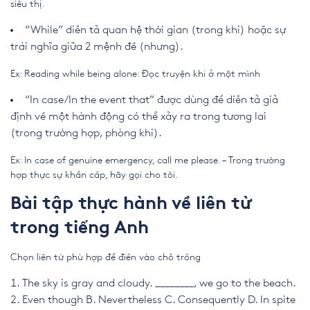
siêu thị.
“While” diễn tả quan hệ thời gian (trong khi) hoặc sự
trái nghĩa giữa 2 mệnh đề (nhưng).
Ex: Reading while being alone: Đọc truyện khi ở một mình
“In case/In the event that” được dùng để diễn tả giả
định về một hành động có thể xảy ra trong tương lai
(trong trường hợp, phòng khi).
Ex: In case of genuine emergency, call me please. – Trong trường
hợp thực sự khẩn cấp, hãy gọi cho tôi.
Bài tập thực hành về liên từ
trong tiếng Anh
Chọn liên từ phù hợp để điền vào chỗ trống
The sky is gray and cloudy. ________, we go to the beach.
Even though
B. Nevertheless
C. Consequently
D. In spite