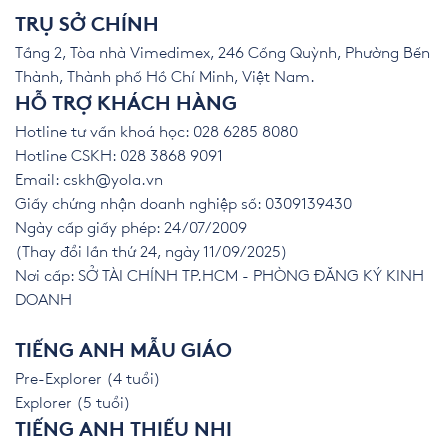
TRỤ SỞ CHÍNH
Tầng 2, Tòa nhà Vimedimex, 246 Cống Quỳnh, Phường Bến
Thành, Thành phố Hồ Chí Minh, Việt Nam.
HỖ TRỢ KHÁCH HÀNG
Hotline tư vấn khoá học: 028 6285 8080
Hotline CSKH: 028 3868 9091
Email:
cskh@yola.vn
Giấy chứng nhận doanh nghiệp số: 0309139430
Ngày cấp giấy phép: 24/07/2009
(Thay đổi lần thứ 24, ngày 11/09/2025)
Nơi cấp: SỞ TÀI CHÍNH TP.HCM - PHÒNG ĐĂNG KÝ KINH
DOANH
TIẾNG ANH MẪU GIÁO
Pre-Explorer (4 tuổi)
Explorer (5 tuổi)
TIẾNG ANH THIẾU NHI