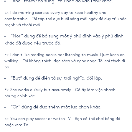
“And” thêm/ bổ sung 1 thứ nào đó vào 1 thứ khác.
Ex: I do morning exercise every day to keep healthy and
comfortable. – Tôi tập thể dục buổi sáng mỗi ngày để duy trì khỏe
mạnh và thoải mái.
“Nor” dùng để bổ sung một ý phủ định vào ý phủ định
khác đã được nêu trước đó.
Ex: I don’t like reading books nor listening to music. I just keep on
walking. – Tôi không thích đọc sách và nghe nhạc. Tôi chỉ thích đi
bộ.
“But” dùng để diễn tả sự trái nghĩa, đối lập.
Ex: She works quickly but accurately. – Cô ấy làm việc nhanh
nhưng chính xác.
“Or” dùng để đưa thêm một lựa chọn khác.
Ex: You can play soccer or watch TV. – Bạn có thể chơi bóng đá
hoặc xem TV.