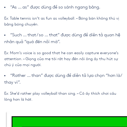
“As … as” được dùng để so sánh ngang bằng.
Ex: Table tennis isn’t as fun as volleyball. – Bóng bàn không thú vị
bằng bóng chuyền.
“Such … that/ so … that” được dùng để diễn tả quan hệ
nhân quả “quá đến nỗi mà”.
Ex: Mom’s voice is so good that he can easily capture everyone’s
attention. – Giọng của mẹ tôi rất hay đến nỗi ông ấy thu hút sự
chú ý của mọi người.
“Rather … than” được dùng để diễn tả lựa chọn “hơn là/
thay vì”.
Ex: She’d rather play volleyball than sing. – Cô ấy thích chơi cầu
lông hơn là hát.