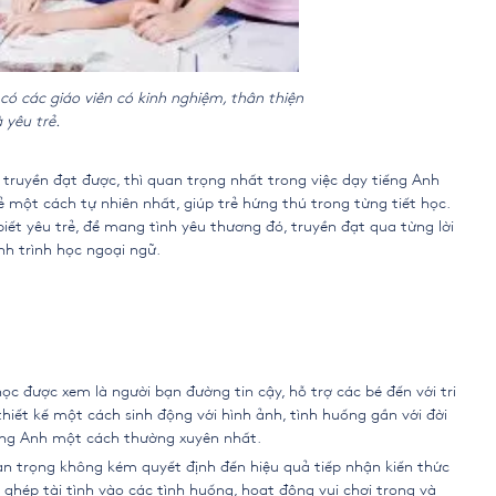
có các giáo viên có kinh nghiệm, thân thiện
 yêu trẻ.
 truyền đạt được, thì quan trọng nhất trong việc dạy tiếng Anh
ẻ một cách tự nhiên nhất, giúp trẻ hứng thú trong từng tiết học.
 biết yêu trẻ, để mang tình yêu thương đó, truyền đạt qua từng lời
nh trình học ngoại ngữ.
ọc được xem là người bạn đường tin cậy, hỗ trợ các bé đến với tri
thiết kế một cách sinh động với hình ảnh, tình huống gần với đời
iếng Anh một cách thường xuyên nhất.
n trọng không kém quyết định đến hiệu quả tiếp nhận kiến thức
 ghép tài tình vào các tình huống, hoạt động vui chơi trong và