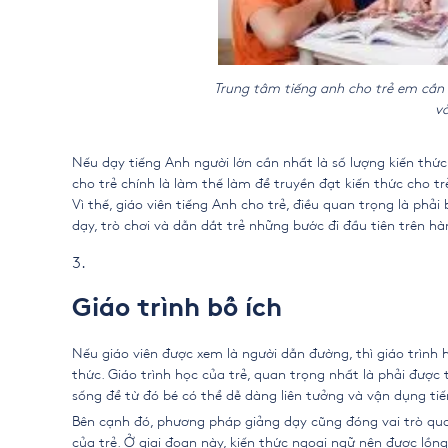
Trung tâm tiếng anh cho trẻ em cần 
và
Nếu dạy tiếng Anh người lớn cần nhất là số lượng kiến thức
cho trẻ chính là làm thế làm để truyền đạt kiến thức cho tr
Vì thế, giáo viên tiếng Anh cho trẻ, điều quan trọng là phải
dạy, trò chơi và dẫn dắt trẻ những bước đi đầu tiên trên hà
Giáo trình bổ ích
Nếu giáo viên được xem là người dẫn đường, thì giáo trình h
thức. Giáo trình học của trẻ, quan trọng nhất là phải được 
sống để từ đó bé có thể dễ dàng liên tưởng và vận dụng t
Bên cạnh đó, phương pháp giảng dạy cũng đóng vai trò qua
của trẻ. Ở giai đoạn này, kiến thức ngoại ngữ nên được lồng