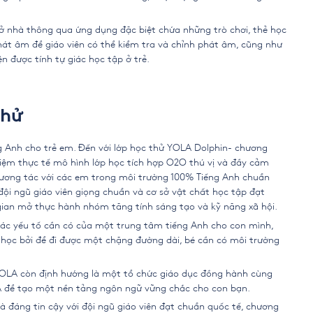
p ở nhà thông qua ứng dụng đặc biệt chứa những trò chơi, thẻ học
hát âm để giáo viên có thể kiểm tra và chỉnh phát âm, cũng như
ện được tính tự giác học tập ở trẻ.
thử
g Anh cho trẻ em. Đến với lớp học thử YOLA Dolphin- chương
ghiệm thực tế mô hình lớp học tích hợp O2O thú vị và đầy cảm
 tương tác với các em trong môi trường 100% Tiếng Anh chuẩn
đội ngũ giáo viên giọng chuẩn và cơ sở vật chất học tập đạt
 gian mở thực hành nhóm tăng tính sáng tạo và kỹ năng xã hội.
 các yếu tố cần có của một trung tâm tiếng Anh cho con mình,
 học bởi để đi được một chặng đường dài, bé cần có môi trường
YOLA còn định hướng là một tổ chức giáo dục đồng hành cùng
LA để tạo một nền tảng ngôn ngữ vững chắc cho con bạn.
và đáng tin cậy với đội ngũ giáo viên đạt chuẩn quốc tế, chương