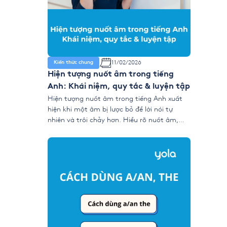
11/02/2026
Kiến thức chung
Hiện tượng nuốt âm trong tiếng
Anh: Khái niệm, quy tắc & luyện tập
Hiện tượng nuốt âm trong tiếng Anh xuất
hiện khi một âm bị lược bỏ để lời nói tự
nhiên và trôi chảy hơn. Hiểu rõ nuốt âm,
cùng các kỹ thuật nối âm, đồng hóa, giảm
âm và phát âm nhẹ giúp bạn cải thiện khả
năng nghe–nói, đặc biệt trong IELTS
Listening và […]