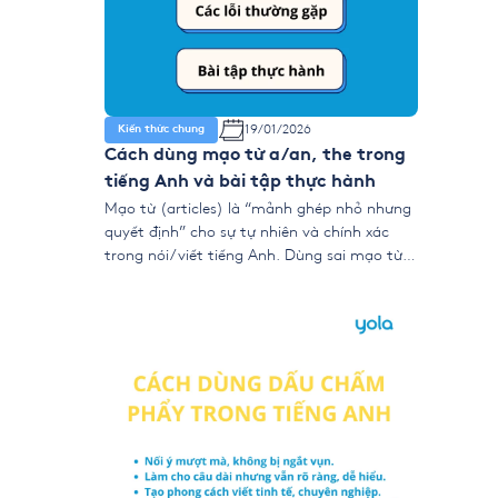
19/01/2026
Kiến thức chung
Cách dùng mạo từ a/an, the trong
tiếng Anh và bài tập thực hành
Mạo từ (articles) là “mảnh ghép nhỏ nhưng
quyết định” cho sự tự nhiên và chính xác
trong nói/viết tiếng Anh. Dùng sai mạo từ
có thể làm câu tối nghĩa hoặc “kém tự
nhiên”. Bài viết này tổng hợp quy tắc dùng
a/an/the/Ø (zero article), ngoại lệ quan
trọng, Decision Tree chọn mạo từ […]