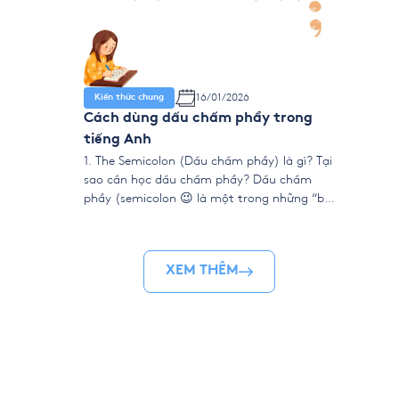
16/01/2026
Kiến thức chung
Cách dùng dấu chấm phẩy trong
tiếng Anh
1. The Semicolon (Dấu chấm phẩy) là gì? Tại
sao cần học dấu chấm phẩy? Dấu chấm
phẩy (semicolon 😉 là một trong những “bí
kíp” để bài viết tiếng Anh của bạn trở nên
chuyên nghiệp, mạch lạc và ấn tượng hơn.
Nó thường xuất hiện trong văn viết học
XEM THÊM
thuật, business writing và […]