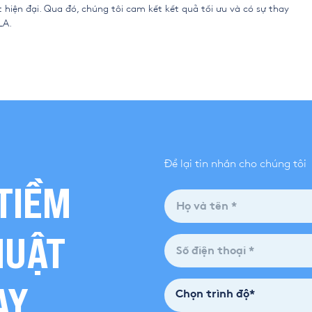
 hiện đại. Qua đó, chúng tôi cam kết kết quả tối ưu và có sự thay
LA.
Để lại tin nhắn cho chúng tôi
TIỀM
HUẬT
AY
Chọn trình độ*