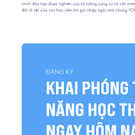
trình đào tạo được nghiên cứu kỹ lưỡng cùng cơ sở vật chất
đổi rõ rệt của các học viên khi gia nhập ngôi nhà chung YO
ĐĂNG KÝ
KHAI PHÓNG 
NĂNG HỌC T
NGAY HÔM N