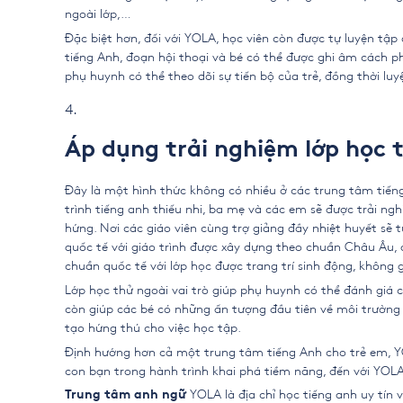
ngoài lớp,…
Đặc biệt hơn, đối với YOLA, học viên còn được tự luyện tậ
tiếng Anh, đoạn hội thoại và bé có thể được ghi âm cách p
phụ huynh có thể theo dõi sự tiến bộ của trẻ, đồng thời luy
Áp dụng trải nghiệm lớp học 
Đây là một hình thức không có nhiều ở các trung tâm tiến
trình tiếng anh thiếu nhi, ba mẹ và các em sẽ được trải n
hứng. Nơi các giáo viên cùng trợ giảng đầy nhiệt huyết sẽ
quốc tế với giáo trình được xây dựng theo chuẩn Châu Âu, 
chuẩn quốc tế với lớp học được trang trí sinh động, không
Lớp học thử ngoài vai trò giúp phụ huynh có thể đánh giá
còn giúp các bé có những ấn tượng đầu tiên về môi trường
tạo hứng thú cho việc học tập.
Định hướng hơn cả một trung tâm tiếng Anh cho trẻ em, 
con bạn trong hành trình khai phá tiềm năng, đến với YO
YOLA là địa chỉ học tiếng anh uy tín 
Trung tâm anh ngữ