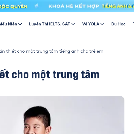
hiếu Niên
Luyện Thi IELTS, SAT
Về YOLA
Du Học
ần thiết cho một trung tâm tiếng anh cho trẻ em
iết cho một trung tâm