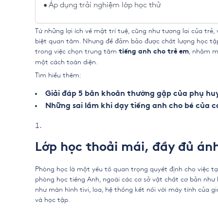
Áp dụng trải nghiệm lớp học thử
Từ những lợi ích về mặt trí tuệ, cũng như tương lai của tr
biệt quan tâm. Nhưng để đảm bảo được chất lượng học tập
trong việc chọn trung tâm
, nhằm ma
tiếng anh cho trẻ em
một cách toàn diện.
Tìm hiểu thêm:
Giải đáp 5 băn khoăn thường gặp của phụ huy
Những sai lầm khi dạy tiếng anh cho bé của 
Lớp học thoải mái, đầy đủ án
Phòng học là một yếu tố quan trọng quyết định cho việc tạ
phòng học tiếng Anh, ngoài các cơ sở vật chất cơ bản như bà
như màn hình tivi, loa, hệ thống kết nối với máy tính của g
và học tập.