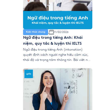
11/02/2026
Kiến thức chung
Ngữ điệu trong tiếng Anh: Khái
niệm, quy tắc & luyện thi IELTS
Ngữ điệu trong tiếng Anh (intonation)
quyết định cách người nghe hiểu cảm xúc,
thái độ và trọng tâm thông tin. Bài viết này
giúp bạn nắm rõ ngữ điệu lên xuống, trọng
âm chính, nhóm ý và cách áp dụng vào
IELTS Speaking để nói tự nhiên, mạch lạc và
dễ đạt điểm cao. […]