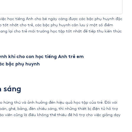
ẻ, việc học tiếng Anh cho bé ngày càng được các bậc phụ huynh đặc
 tốt nhất cho trẻ, các bậc phụ huynh cần lưu ý một số điểm
ng lại cho trẻ môi trường học tập tốt nhất để tiếp thu kiến thức
nh khi cho con học tiếng Anh trẻ em
các bậc phụ huynh
h sáng
o hứng thú và ảnh hưởng đến hiệu quả học tập của trẻ. Đối với
n, ghế, bảng, đèn chiếu sáng, thì những thiết bị điện tử hỗ trợ
iáo viên cũng là điều không thể thiếu để hỗ trợ cho việc giảng dạy