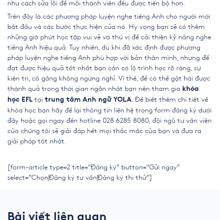
như cách sửa lỗi để mỗi thành viên đều được tiến bộ hơn.
Trên đây là các phương pháp luyện nghe tiếng Anh cho người mới
bắt đầu và các bước thực hiện của nó. Hy vọng bạn sẽ có thêm
những giờ phút học tập vui vẻ và thú vị để cải thiện kỹ năng nghe
tiếng Anh hiệu quả. Tuy nhiên, dù khi đã xác định được phương
pháp luyện nghe tiếng Anh phù hợp với bản thân mình, nhưng để
đạt được hiệu quả tốt nhất bạn cần có lộ trình học rõ ràng, sự
kiên trì, cố gắng không ngừng nghỉ. Vì thế, để có thể gặt hái được
thành quả trong thời gian ngắn nhất bạn nên tham gia
khóa
tại
. Để biết thêm chi tiết về
học EFL
trung tâm Anh ngữ YOLA
khóa học bạn hãy để lại thông tin liên hệ trong form đăng ký dưới
đây hoặc gọi ngay đến hotline 028 6285 8080, đội ngũ tư vấn viên
của chúng tôi sẽ giải đáp hết mọi thắc mắc của bạn và đưa ra
giải pháp tốt nhất.
[form-article type=2 title=”Đăng ký” button=”Gửi ngay”
select=”Chọn|Đăng ký tư vấn|Đăng ký thi thử”]
Bài viết liên quan