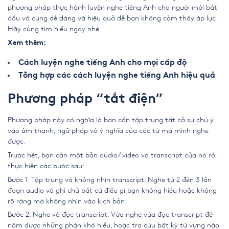
phương pháp thực hành luyện nghe tiếng Anh cho người mới bắt
đầu vô cùng dễ dàng và hiệu quả để bạn không cảm thấy áp lực.
Hãy cùng tìm hiểu ngay nhé.
Xem thêm:
Cách luyện nghe tiếng Anh cho mọi cấp độ
Tổng hợp các cách luyện nghe tiếng Anh hiệu quả
Phương pháp “tắt điện”
Phương pháp này có nghĩa là bạn cần tập trung tất cả sự chú ý
vào âm thanh, ngữ pháp và ý nghĩa của các từ mà mình nghe
được.
Trước hết, bạn cần một bản audio/ video và transcript của nó rồi
thực hiện các bước sau:
Bước 1: Tập trung và không nhìn transcript: Nghe từ 2 đến 3 lần
đoạn audio và ghi chú bất cứ điều gì bạn không hiểu hoặc không
rõ ràng mà không nhìn vào kịch bản.
Bước 2: Nghe và đọc transcript: Vừa nghe vừa đọc transcript để
nắm được những phần khó hiểu, hoặc tra cứu bất kỳ từ vựng nào