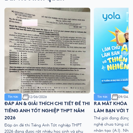
12/06/2026
09/04/2
Tin tức
Tin tức
ĐÁP ÁN & GIẢI THÍCH CHI TIẾT ĐỀ THI
RA MẮT KHÓA HÈ
TIẾNG ANH TỐT NGHIỆP THPT NĂM
LÀM BẠN VỚI TH
2026
Thế giới đang đứng 
nghệ chưa từng có với
Đáp án đề thi Tiếng Anh Tốt nghiệp THPT
nhân tạo (A.I). Như
2026 đang được rất nhiều học sinh và phụ