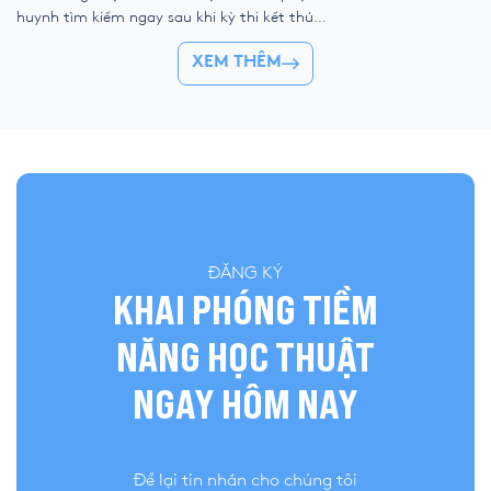
kỹ thuật số, liệu ch
huynh tìm kiếm ngay sau khi kỳ thi kết thúc.
trẻ “ngắt kết nối” vớ
Để giúp thí sinh nhanh chóng đối chiếu kết
👉 Khóa hè 2026 chí
XEM THÊM
quả và đánh giá bài làm của mình, YOLA cập
nhật đề thi chính thức, đáp án tham […]
ĐĂNG KÝ
KHAI PHÓNG TIỀM
NĂNG HỌC THUẬT
NGAY HÔM NAY
Để lại tin nhắn cho chúng tôi