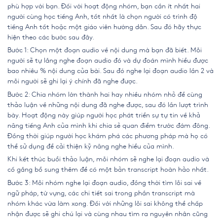
phù hợp với bạn. Đối với hoạt động nhóm, bạn cần ít nhất hai
người cùng học tiếng Anh, tốt nhất là chọn người có trình độ
tiếng Anh tốt hoặc một giáo viên hướng dẫn. Sau đó hãy thực
hiện theo các bước sau đây.
Bước 1: Chọn một đoạn audio về nội dung mà bạn đã biết. Mỗi
người sẽ tự lắng nghe đoạn audio đó và dự đoán mình hiểu được
bao nhiêu % nội dung của bài. Sau đó nghe lại đoạn audio lần 2 và
mỗi người sẽ ghi lại ý chính đã nghe được.
Bước 2: Chia nhóm lớn thành hai hay nhiều nhóm nhỏ để cùng
thảo luận về những nội dung đã nghe được, sau đó lần lượt trình
bày. Hoạt động này giúp người học phát triển sự tự tin về khả
năng tiếng Anh của mình khi chia sẻ quan điểm trước đám đông.
Đồng thời giúp người học khám phá các phương pháp mà họ có
thể sử dụng để cải thiện kỹ năng nghe hiểu của mình.
Khi kết thúc buổi thảo luận, mỗi nhóm sẽ nghe lại đoạn audio và
cố gắng bổ sung thêm để có một bản transcript hoàn hảo nhất.
Bước 3: Mỗi nhóm nghe lại đoạn audio, đồng thời tìm lỗi sai về
ngữ pháp, từ vựng, các chi tiết sai trong phần transcript mà
nhóm khác vừa làm xong. Đối với những lỗi sai không thể chấp
nhận được sẽ ghi chú lại và cùng nhau tìm ra nguyên nhân cũng