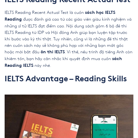
IELTS Reading Recent Actual Test
IELTS Reading Recent Actual Test là cuốn
sách học IELTS
được đánh giá cao từ các giáo viên giàu kinh nghiệm và
Reading
những sĩ tử IELTS đạt điểm cao. Nội dung sách gồm 6 bộ đề thi
IELTS
Reading
từ IDP và Hội đồng Anh giúp bạn luyện tập trước
khi bước vào kỳ thi thật. Tuy nhiên, cũng vì là những đề thi thật
nên cuốn sách này sẽ không phù hợp với những bạn mất gốc
hoặc mới bắt đầu
. Vì thế, nếu trình độ tiếng Anh còn
ôn thi IELTS
khiêm tốn, bạn hãy cân nhắc khi quyết định mua cuốn
sách
này nhé.
Reading IELTS
IELTS Advantage – Reading Skills