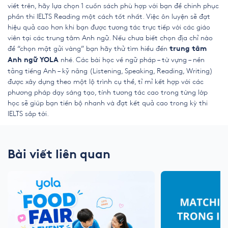
viết trên, hãy lựa chọn 1 cuốn sách phù hợp với bạn để chinh phục
phần thi
IELTS Reading
một cách tốt nhất. Việc ôn luyện sẽ đạt
hiệu quả cao hơn khi bạn được tương tác trực tiếp với các giáo
viên tại các trung tâm Anh ngữ. Nếu chưa biết chọn địa chỉ nào
để “chọn mặt gửi vàng” bạn hãy thử tìm hiểu đến
trung tâm
nhé.
Các bài học về ngữ pháp – từ vựng – nền
Anh ngữ YOLA
tảng tiếng Anh – kỹ năng (Listening, Speaking, Reading, Writing)
được xây dựng theo một lộ trình cụ thể, tỉ mỉ kết hợp với các
phương pháp dạy sáng tạo, tính tương tác cao trong từng lớp
học sẽ giúp bạn tiến bộ nhanh và đạt kết quả cao trong kỳ thi
IELTS sắp tới.
Bài viết liên quan