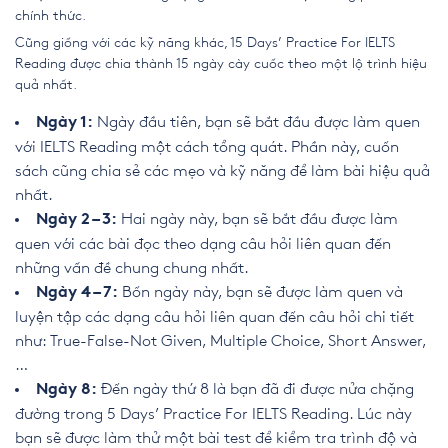
chính thức.
Cũng giống với các kỹ năng khác, 15 Days’ Practice For IELTS
Reading được chia thành 15 ngày cày cuốc theo một lộ trình hiệu
quả nhất.
Ngày đầu tiên, bạn sẽ bắt đầu được làm quen
Ngày 1:
với IELTS Reading một cách tổng quát. Phần này, cuốn
sách cũng chia sẻ các mẹo và kỹ năng để làm bài hiệu quả
nhất.
Hai ngày này, bạn sẽ bắt đầu được làm
Ngày 2 – 3:
quen với các bài đọc theo dạng câu hỏi liên quan đến
những vấn đề chung chung nhất.
Bốn ngày này, bạn sẽ được làm quen và
Ngày 4 – 7:
luyện tập các dạng câu hỏi liên quan đến câu hỏi chi tiết
như: True-False-Not Given, Multiple Choice, Short Answer,
…
Đến ngày thứ 8 là bạn đã đi được nửa chặng
Ngày 8:
đường trong 5 Days’ Practice For IELTS Reading. Lúc này
bạn sẽ được làm thử một bài test để kiểm tra trình độ và