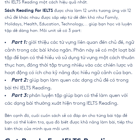
thi IELTS Reading
một cách hiệu quả nhất.
được chia làm 12 units tương ứng với 12
Sách Reading For IELTS
chủ đề khác nhau được sắp xếp từ dễ đến khó như Family,
Holidays, Health, Education, Technology,… giúp bạn học và luyện
tập dễ dàng hơn. Mỗi unit sẽ có 3 part:
giới thiệu các từ vựng liên quan đến chủ đề, ngữ
Part 1:
cảnh trong các bài khóa ngắn. Phần này sẽ có một loạt bài
tập để bạn có thể hiểu và sử dụng từ vựng một cách thuần
thục hơn, đồng thời tập trung nhiều vào các chiến lược và
hoạt động có ích cho kỹ năng đọc hiểu ngữ cảnh của bạn.
giúp bạn làm quen các dạng chủ đề có trong
Part 2:
bài thi IELTS Reading.
phần luyện tập giúp bạn có thể làm quen với
Part 3:
các dạng bài thường xuất hiện trong IELTS Reading.
Bên cạnh đó, cuối cuốn sách sẽ có đáp án cho từng bài tập để
bạn có thể kiểm tra, qua đó biết được khả năng làm bài, tiếp thu
kiến thức của mình qua mỗi unit.