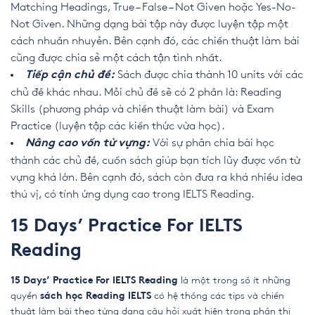
Matching Headings, True – False – Not Given hoặc Yes-No-
Not Given. Những dạng bài tập này được luyện tập một
cách nhuần nhuyễn. Bên cạnh đó, các chiến thuật làm bài
cũng được chia sẻ một cách tận tình nhất.
Sách được chia thành 10 units với các
Tiếp cận chủ đề:
chủ đề khác nhau. Mỗi chủ đề sẽ có 2 phần là: Reading
Skills (phương pháp và chiến thuật làm bài) và Exam
Practice (luyện tập các kiến thức vừa học).
Với sự phân chia bài học
Nâng cao vốn từ vựng:
thành các chủ đề, cuốn sách giúp bạn tích lũy được vốn từ
vựng khá lớn. Bên cạnh đó, sách còn
đưa ra khá nhiều idea
thú vị, có tính ứng dụng cao trong IELTS Reading.
15 Days’ Practice For IELTS
Reading
là một trong số ít những
15 Days’ Practice For IELTS Reading
quyển
có hệ thống các tips và chiến
sách học Reading IELTS
thuật làm bài theo từng dạng câu hỏi xuất hiện trong phần thi