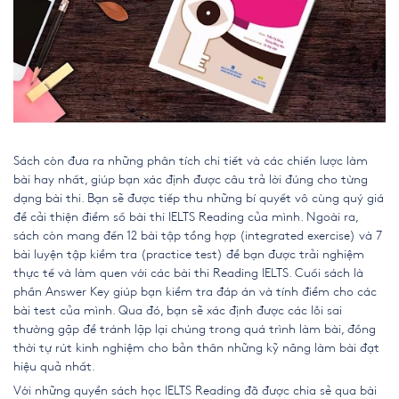
Sách còn đưa ra những phân tích chi tiết và các chiến lược làm
bài hay nhất, giúp bạn xác định được câu trả lời đúng cho từng
dạng bài thi. Bạn sẽ được tiếp thu những bí quyết vô cùng quý giá
để cải thiện điểm số bài thi IELTS Reading của mình. Ngoài ra,
sách còn mang đến 12 bài tập tổng hợp (integrated exercise) và 7
bài luyện tập kiểm tra (practice test) để bạn được trải nghiệm
thực tế và làm quen với các bài thi Reading IELTS. Cuối sách là
phần Answer Key giúp bạn kiểm tra đáp án và tính điểm cho các
bài test của mình. Qua đó, bạn sẽ xác định được các lỗi sai
thường gặp để tránh lặp lại chúng trong quá trình làm bài, đồng
thời tự rút kinh nghiệm cho bản thân những kỹ năng làm bài đạt
hiệu quả nhất.
Với những quyển
sách học IELTS Reading
đã được chia sẻ qua bài