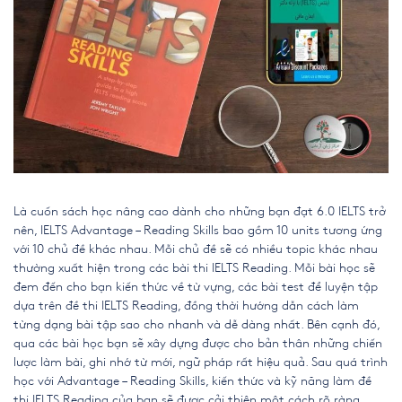
Là cuốn sách học nâng cao dành cho những bạn đạt 6.0 IELTS trở
nên, IELTS Advantage – Reading Skills bao gồm 10 units tương ứng
với 10 chủ đề khác nhau. Mỗi chủ đề sẽ có nhiều topic khác nhau
thường xuất hiện trong các bài thi IELTS Reading. Mỗi bài học sẽ
đem đến cho bạn kiến thức về từ vựng, các bài test để luyện tập
dựa trên đề thi IELTS Reading, đồng thời hướng dẫn cách làm
từng dạng bài tập sao cho nhanh và dễ dàng nhất. Bên cạnh đó,
qua các bài học bạn sẽ xây dựng được cho bản thân
những chiến
lược làm bài, ghi nhớ từ mới, ngữ pháp rất hiệu quả.
Sau quá trình
học với Advantage – Reading Skills, kiến thức và kỹ năng làm đề
thi IELTS Reading của bạn sẽ được cải thiện một cách rõ ràng.