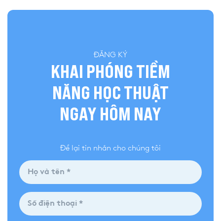
ĐĂNG KÝ
KHAI PHÓNG TIỀM
NĂNG HỌC THUẬT
NGAY HÔM NAY
Để lại tin nhắn cho chúng tôi