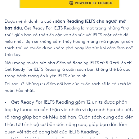
Được mệnh danh là cuốn
sách Reading IELTS cho người mới
, Get Ready For IELTS Reading là một trong những “trợ
bắt đầu
thủ” giúp bạn có thể tiếp cận và tiếp xúc với IELTS một cách dễ
hiểu nhất. Bạn sẽ không cảm thấy hoang mang mà ngược lại còn
thích thú và muốn được khám phá ngay lập tức khi cầm “em nó”
trên tay.
Nếu mong muốn bứt phá điểm số Reading IELTS từ 5.0 trở lên thì
Get Ready For IELTS Reading là cuốn sách bạn không thể bỏ qua
trong hành trang ôn luyện IELTS của mình.
Tại sao ư? Những ưu điểm nổi bật của cuốn sách sẽ là câu trả lời
hoàn hảo nhất.
Get Ready For IELTS Reading gồm 12 units được phân
loại kỹ lưỡng và cẩn thận với nhiều ví dụ minh họa chi tiết,
rõ ràng giúp bạn dễ hiểu bài hơn. Cuốn sách cung cấp kiến
thức từ trình độ cơ bản đến nâng cao, giúp bạn dần làm
quen với tất cả dạng bài của IELTS Reading.