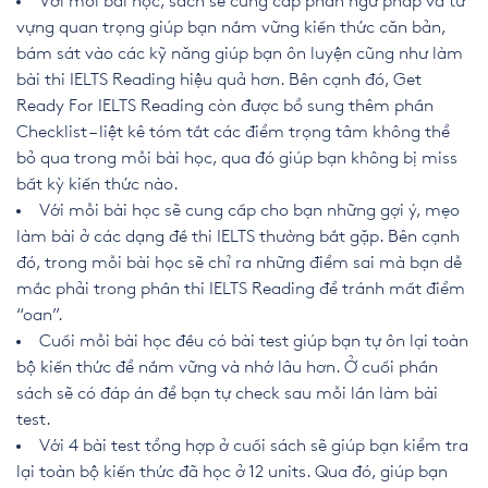
Với mỗi bài học, sách sẽ cung cấp phần ngữ pháp và từ
vựng quan trọng giúp bạn nắm vững kiến thức căn bản,
bám sát vào các kỹ năng giúp bạn ôn luyện cũng như làm
bài thi IELTS Reading hiệu quả hơn. Bên cạnh đó, Get
Ready For IELTS Reading còn được bổ sung thêm phần
Checklist – liệt kê tóm tắt các điểm trọng tâm không thể
bỏ qua trong mỗi bài học, qua đó giúp bạn không bị miss
bất kỳ kiến thức nào.
Với mỗi bài học sẽ cung cấp cho bạn những gợi ý, mẹo
làm bài ở các dạng đề thi IELTS thường bắt gặp. Bên cạnh
đó, trong mỗi bài học sẽ chỉ ra những điểm sai mà bạn dễ
mắc phải trong phần thi IELTS Reading để tránh mất điểm
“oan”.
Cuối mỗi bài học đều có bài test giúp bạn tự ôn lại toàn
bộ kiến thức để nắm vững và nhớ lâu hơn. Ở cuối phần
sách sẽ có đáp án để bạn tự check sau mỗi lần làm bài
test.
Với 4 bài test tổng hợp ở cuối sách sẽ giúp bạn kiểm tra
lại toàn bộ kiến thức đã học ở 12 units. Qua đó, giúp bạn