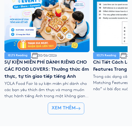
30/06/2026
27/
IELTS Reading
IELTS Reading
SỰ KIỆN MIỄN PHÍ DÀNH RIÊNG CHO
Chi Tiết Cách L
CÁC FOOD LOVERS: Thưởng thức ẩm
Features Trong I
thực, tự tin giao tiếp tiếng Anh
Trong các dạng câu h
Matching Features th
YOLA Food Fair là sự kiện miễn phí dành cho
não” vì bài đọc xuất
các bạn yêu thích ẩm thực và mong muốn
người, tổ chức, nhó
thực hành tiếng Anh trong một không gian
điểm cùng lúc. Tuy nh
gần gũi, vui vẻ và nhiều trải nghiệm tương
điểm nếu bạn hiểu đ
XEM THÊM
tác. Tại sự kiện, học viên có thể mang món
chiến lược tìm […]
ăn yêu thích đến YOLA, cùng bạn bè thưởng
[…]