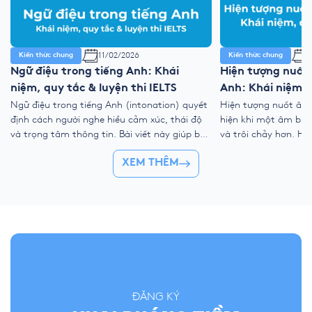
11/02/2026
1
Kiến thức chung
Kiến thức chung
Ngữ điệu trong tiếng Anh: Khái
Hiện tượng nuốt
niệm, quy tắc & luyện thi IELTS
Anh: Khái niệm, 
Ngữ điệu trong tiếng Anh (intonation) quyết
Hiện tượng nuốt âm 
định cách người nghe hiểu cảm xúc, thái độ
hiện khi một âm bị lư
và trọng tâm thông tin. Bài viết này giúp bạn
và trôi chảy hơn. Hi
nắm rõ ngữ điệu lên xuống, trọng âm chính,
kỹ thuật nối âm, đồ
XEM THÊM
nhóm ý và cách áp dụng vào IELTS Speaking
âm nhẹ giúp bạn cải
để nói tự nhiên, mạch lạc và dễ đạt điểm
nói, đặc biệt trong I
cao. […]
ĐĂNG KÝ