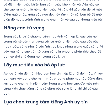
có điểm kiến thức khiến bạn cảm thấy khó khăn và điều này có
thể tạo ra những lỗ hổng kiến thức. Vì vậy, khi gặp vấn đề về một
điểm ngữ pháp, mẫu câu nào đó, hãy tìm thầy cô, bạn bè để nhờ
giúp đỡ ngay, tránh tình trạng chán nản về sau do không hiểu bài.
Nâng cao từ vựng
Trong các kì thi ở chương trình học Anh văn lớp 12, các câu hỏi
trong bài sẽ dàn trải trong tất cả những kiến thức của các bậc
học trước, cũng như là các lĩnh vực khác nhau trong cuộc sống. Vì
vậy mà nâng cao vốn từ vựng cũng là phương pháp tiếp theo để
bạn có thể chủ động hơn trong các kì thi.
Lấy mục tiêu xóa bỏ áp lực
Áp lực là vấn đề mà nhiều bạn học sinh lớp 12 phải đối mặt. Vì vậy,
bạn cần xây dựng cho mình một phương pháp học tập đúng đắn,
xây dựng cho mình niềm cảm hứng trong học tập. Có một nền
tảng kiến thức vững vàng sẽ giảm bớt sự lo lắng khi thi cử của
bạn.
Lựa chọn
trung tâm tiếng Anh
uy tín