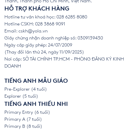
Thành, Thành phố Hồ Chí Minh, Việt Nam.
HỖ TRỢ KHÁCH HÀNG
Hotline tư vấn khoá học: 028 6285 8080
Hotline CSKH: 028 3868 9091
Email:
cskh@yola.vn
Giấy chứng nhận doanh nghiệp số: 0309139430
Ngày cấp giấy phép: 24/07/2009
(Thay đổi lần thứ 24, ngày 11/09/2025)
Nơi cấp: SỞ TÀI CHÍNH TP.HCM - PHÒNG ĐĂNG KÝ KINH
DOANH
TIẾNG ANH MẪU GIÁO
Pre-Explorer (4 tuổi)
Explorer (5 tuổi)
TIẾNG ANH THIẾU NHI
Primary Entry (6 tuổi)
Primary A (7 tuổi)
Primary B (8 tuổi)