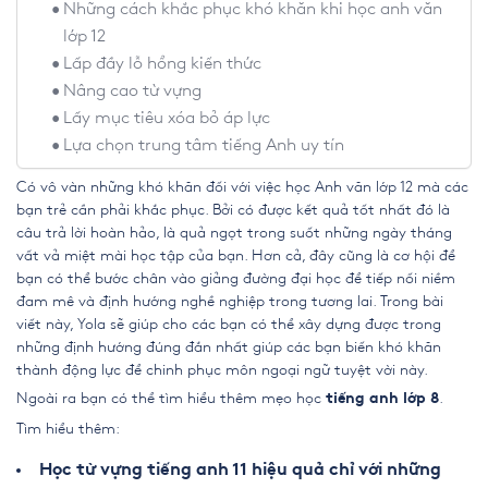
Những cách khắc phục khó khăn khi học anh văn
lớp 12
Lấp đầy lỗ hổng kiến thức
Nâng cao từ vựng
Lấy mục tiêu xóa bỏ áp lực
Lựa chọn trung tâm tiếng Anh uy tín
Có vô vàn những khó khăn đối với việc học Anh văn lớp 12 mà các
bạn trẻ cần phải khắc phục. Bởi có được kết quả tốt nhất đó là
câu trả lời hoàn hảo, là quả ngọt trong suốt những ngày tháng
vất vả miệt mài học tập của bạn. Hơn cả, đây cũng là cơ hội để
bạn có thể bước chân vào giảng đường đại học để tiếp nối niềm
đam mê và định hướng nghề nghiệp trong tương lai. Trong bài
viết này, Yola sẽ giúp cho các bạn có thể xây dựng được trong
những định hướng đúng đắn nhất giúp các bạn biến khó khăn
thành động lực để chinh phục môn ngoại ngữ tuyệt vời này.
Ngoài ra bạn có thể tìm hiểu thêm mẹo học
.
tiếng anh lớp 8
Tìm hiểu thêm:
Học từ vựng tiếng anh 11 hiệu quả chỉ với những