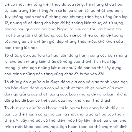
Để có một nền tảng kiến thức đủ sâu rộng, thì những khoá học
tại các trung tâm tiếng Anh sẽ là lựa chọn tối ưu nhất cho bạn.
Tuy không hoàn toàn đi thẳng vào chương trình học tiếng Anh lớp
12, nhưng sẽ dễ dàng cho bạn để hệ thống kiến thức, có từ vựng
phong phú qua các bài học. Ngoài ra, với đặc thù lớp học ít tại
một trung tâm chất lượng, các bạn sẽ có nhiều cơ hội để tương
tác với giáo viên, nhằm giải đáp những thắc mắc, khó khăn của
bạn trong lúc học.
Tổ chức giáo dục Yola tự hào luôn đồng hành cùng các bạn mang
lại cho bạn những kiến thức để nâng cao thành tích học tập
mang lại cho bạn những kết quả như ý để bạn có thể xây dựng
cho mình những nền tảng vững chắc để bước vào đời.
Tổ chức giáo dục Yola là được đánh giá cao về giáo trình khoa học
bài bản được đánh giá cao về sự nhiệt tình nhiệt huyết của một
đội ngũ giảng dạy chất lượng cao. Luôn mang đến cho bạn những
động lực để bạn có thể vượt qua mọi khó khăn thử thách.
Tổ chức giáo dục Yola không chỉ là người bạn đồng hành để giúp
bạn có thể thành công mà còn là một môi trường học tập thân
thiện. Vì vậy mà bất cứ thời điểm nào hãy liên hệ để lựa chọn cho
mình một khóa học phù hợp. Bạn hoàn toàn có thể chạm tới đỉnh