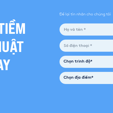
Để lại tin nhắn cho chúng tôi
TIỀM
HUẬT
AY
Chọn trình độ*
Chọn địa điểm*