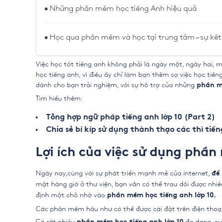
Những phần mềm học tiếng Anh hiệu quả
Học qua phần mềm và học tại trung tâm – sự kế
Việc học tốt tiếng anh không phải là ngày một, ngày hai, m
học tiếng anh, vì điều ấy chỉ làm bạn thêm sợ việc học tiế
dành cho bạn trải nghiệm, với sự hỗ trợ của những
phần 
Tìm hiểu thêm:
Tổng hợp ngữ pháp tiếng anh lớp 10 (Part 2)
Chia sẻ bí kíp sử dụng thành thạo các thì tiến
Lợi ích của việc sử dụng phần
Ngày nay,cùng với sự phát triển mạnh mẽ của internet,
để 
mặt hàng giờ ở thư viện, bạn vẫn có thể trau dồi được nhiề
định một chỗ nhờ vào
phần mềm học tiếng anh lớp 10.
Các phần mềm hầu như có thể được cài đặt trên điện thoại n
Có rất nhiều
đa dạng, cu