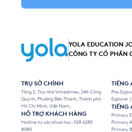
YOLA EDUCATION J
CÔNG TY CỔ PHẦN 
TRỤ SỞ CHÍNH
TIẾNG
Tầng 2, Tòa nhà Vimedimex, 246 Cống
Pre-Explor
Quỳnh, Phường Bến Thành, Thành phố
Explorer (
Hồ Chí Minh, Việt Nam.
TIẾNG 
HỖ TRỢ KHÁCH HÀNG
Primary E
Hotline tư vấn khoá học: 028 6285
Primary A
8080
Primary B