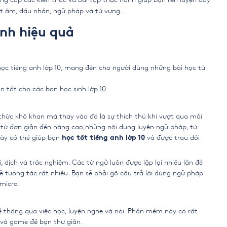
hát âm, dấu nhấn, ngữ pháp và từ vựng…
nh hiệu quả
 học tiếng anh lớp 10, mang đến cho người dùng những bài học từ
n tốt cho các bạn học sinh lớp 10.
thức khô khan mà thay vào đó là sự thích thú khi vượt qua mỗi
ập từ đơn giản đến nâng cao,những nội dung luyện ngữ pháp, từ
này có thể giúp bạn
và được trau dồi
học tốt tiếng anh lớp 10
 dịch và trắc nghiệm. Các từ ngữ luôn được lặp lại nhiều lần để
ẽ tương tác rất nhiều. Bạn sẽ phải gõ câu trả lời đúng ngữ pháp
micro.
vẻ thông qua việc học, luyện nghe và nói. Phần mềm này có rất
 và game để bạn thư giãn.