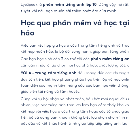
EyeSpeak là
. Đúng vậy, nó rấ
phần mềm tiếng anh lớp 10
tuyệt vời nếu bạn muốn cải thiện phát âm của mình.
Học qua phần mềm và học tại
hảo
Việc bạn kết hợp giữ học ở các trung tâm tiếng anh và tra
kết hợp hoàn hảo, là bộ đôi song hành, giúp bạn tăng phản
Các bạn học sinh cấp 3 có thể tải các
phần mềm tiếng an
cần cân nhắc là lựa chọn nơi học phù hợp, chất lượng tốt, đ
đầu mang đến các chương trì
YOLA – trung tâm tiếng anh
duy tân tiến, kết hợp phương pháp học trên lớp và học onli
toàn diện sức mạnh tiềm năng của các bạn học viên thông q
giáo viên tài năng và tâm huyết.
Cùng với sự hội nhập và phát triển, hầu hết mọi người đều
nhiên, việc học tiếng anh trên lớp làm bạn cảm thấy khó k
kết hợp với việc học ở các trung tâm hoặc các tổ chức gi
tiến bộ và đang băn khoăn không biết lựa chọn cho mình n
bắt đầu và kết thúc hành trình giao tiếp tiếp tiếng anh lưu