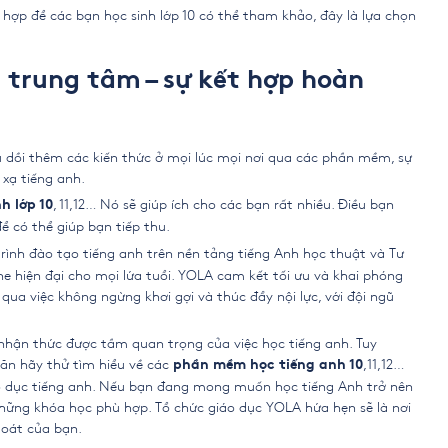
t hợp để các bạn học sinh lớp 10 có thể tham khảo, đây là lựa chọn
 trung tâm – sự kết hợp hoàn
u dồi thêm các kiến thức ở mọi lúc mọi nơi qua các phần mềm, sự
 xạ tiếng anh.
, 11,12… Nó sẽ giúp ích cho các bạn rất nhiều. Điều bạn
h lớp 10
ể có thể giúp bạn tiếp thu.
nh đào tạo tiếng anh trên nền tảng tiếng Anh học thuật và Tư
ne hiện đại cho mọi lứa tuổi. YOLA cam kết tối ưu và khai phóng
ua việc không ngừng khơi gợi và thúc đẩy nội lực, với đội ngũ
 nhận thức được tầm quan trọng của việc học tiếng anh. Tuy
hăn hãy thử tìm hiểu về các
,11,12…
phần mềm học tiếng anh 10
áo dục tiếng anh. Nếu bạn đang mong muốn học tiếng Anh trở nên
hững khóa học phù hợp. Tổ chức giáo dục YOLA hứa hẹn sẽ là nơi
 loát của bạn.