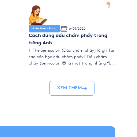
16/01/2026
Kiến thức chung
Cách dùng dấu chấm phẩy trong
tiếng Anh
1. The Semicolon (Dấu chấm phẩy) là gì? Tại
sao cần học dấu chấm phẩy? Dấu chấm
phẩy (semicolon 😉 là một trong những “bí
kíp” để bài viết tiếng Anh của bạn trở nên
chuyên nghiệp, mạch lạc và ấn tượng hơn.
Nó thường xuất hiện trong văn viết học
XEM THÊM
thuật, business writing và […]