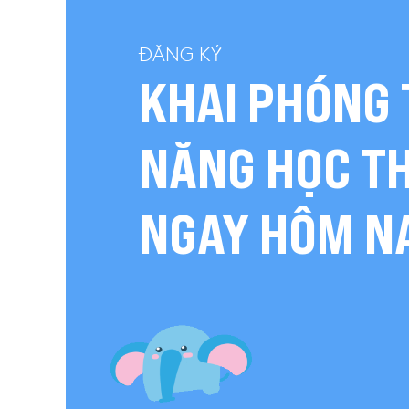
ĐĂNG KÝ
KHAI PHÓNG 
NĂNG HỌC T
NGAY HÔM N