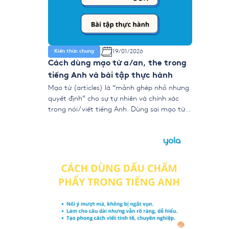
19/01/2026
Kiến thức chung
Cách dùng mạo từ a/an, the trong
tiếng Anh và bài tập thực hành
Mạo từ (articles) là “mảnh ghép nhỏ nhưng
quyết định” cho sự tự nhiên và chính xác
trong nói/viết tiếng Anh. Dùng sai mạo từ
có thể làm câu tối nghĩa hoặc “kém tự
nhiên”. Bài viết này tổng hợp quy tắc dùng
a/an/the/Ø (zero article), ngoại lệ quan
trọng, Decision Tree chọn mạo từ […]