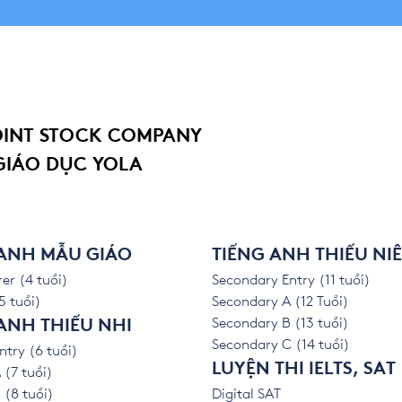
OINT STOCK COMPANY
GIÁO DỤC YOLA
 ANH MẪU GIÁO
TIẾNG ANH THIẾU NI
er (4 tuổi)
Secondary Entry (11 tuổi)
5 tuổi)
Secondary A (12 Tuổi)
Secondary B (13 tuổi)
ANH THIẾU NHI
Secondary C (14 tuổi)
ntry (6 tuổi)
LUYỆN THI IELTS, SAT
 (7 tuổi)
 (8 tuổi)
Digital SAT