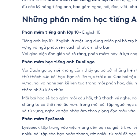
phần mềm học tiếng anh lớp 10
đủ các kỹ năng tiếng anh, bao gồm nghe, nói, đọc, viết, p
Những phần mềm học tiếng A
– English 10
Phần mềm tiếng anh lớp 10
Tiếng anh lớp 10 – English là một ứng dụng miễn phí hỗ trợ
vựng và ngữ pháp, rèn cách phát âm cho bạn.
Với giao diện đơn giản và rõ ràng, phần mềm này là lựa chọ
Phần mềm học tiếng anh Duolingo
Với Duolingo bạn sẽ không cảm thấy gò bó bởi những kiến 
thử thách của bài học. Bạn sẽ liên tục trải qua: Các bài t
vựng, nói và nghe xen kẽ liên tục trong mỗi phần học, đều 
thêm nhiều kiến thức.
Mỗi bài học sẽ bao gồm mỗi câu hỏi, thử thách về nghe, nói,
chúng ta có thể nhớ lâu hơn. Trong mỗi bài tập người học s
và từ vựng, nghe và tập pháp âm theo giọng đọc mẫu vào 
Phần mềm EyeSpeak
EyeSpeak tập trung vào việc mang đến bạn sự giải trí, vui 
nhiều bài tập cho bạn hoàn thành, rất nhiều từ mới để học