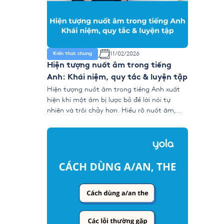
11/02/2026
Kiến thức chung
Hiện tượng nuốt âm trong tiếng
Anh: Khái niệm, quy tắc & luyện tập
Hiện tượng nuốt âm trong tiếng Anh xuất
hiện khi một âm bị lược bỏ để lời nói tự
nhiên và trôi chảy hơn. Hiểu rõ nuốt âm,
cùng các kỹ thuật nối âm, đồng hóa, giảm
âm và phát âm nhẹ giúp bạn cải thiện khả
năng nghe–nói, đặc biệt trong IELTS
Listening và […]