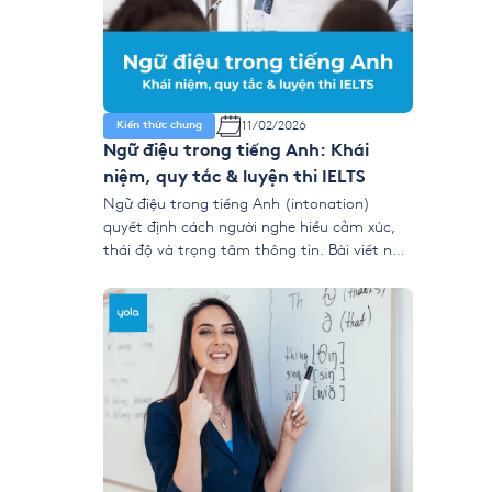
11/02/2026
Kiến thức chung
Ngữ điệu trong tiếng Anh: Khái
niệm, quy tắc & luyện thi IELTS
Ngữ điệu trong tiếng Anh (intonation)
quyết định cách người nghe hiểu cảm xúc,
thái độ và trọng tâm thông tin. Bài viết này
giúp bạn nắm rõ ngữ điệu lên xuống, trọng
âm chính, nhóm ý và cách áp dụng vào
IELTS Speaking để nói tự nhiên, mạch lạc và
dễ đạt điểm cao. […]