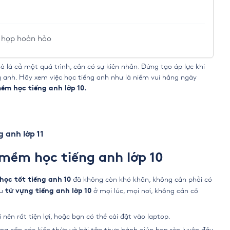
t hợp hoàn hảo
à là cả một quá trình, cần có sự kiên nhẫn. Đừng tạo áp lực khi
ng anh. Hãy xem việc học tiếng anh như là niềm vui hằng ngày
mềm học
tiếng anh lớp 10
.
g anh lớp 11
 mềm học tiếng anh lớp 10
đã không còn khó khăn, không cần phải có
học tốt tiếng anh 10
u
ở mọi lúc, mọi nơi, không cần cố
từ vựng tiếng anh lớp 10
ên rất tiện lợi, hoặc bạn có thể cài đặt vào laptop.
ng cấp các kiến thức và bài tập thực hành giúp bạn rèn luyện đầy