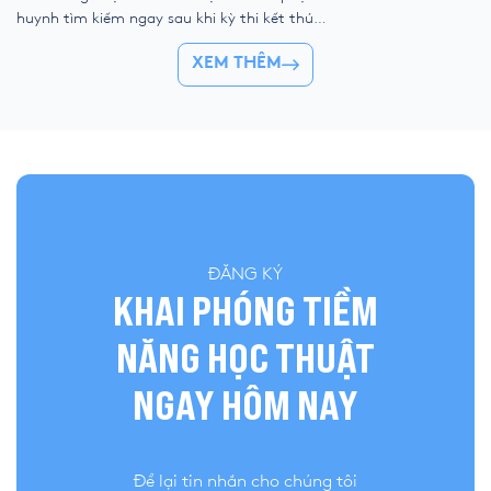
kỹ thuật số, liệu ch
huynh tìm kiếm ngay sau khi kỳ thi kết thúc.
trẻ “ngắt kết nối” vớ
Để giúp thí sinh nhanh chóng đối chiếu kết
👉 Khóa hè 2026 chí
XEM THÊM
quả và đánh giá bài làm của mình, YOLA cập
nhật đề thi chính thức, đáp án tham […]
ĐĂNG KÝ
KHAI PHÓNG TIỀM
NĂNG HỌC THUẬT
NGAY HÔM NAY
Để lại tin nhắn cho chúng tôi