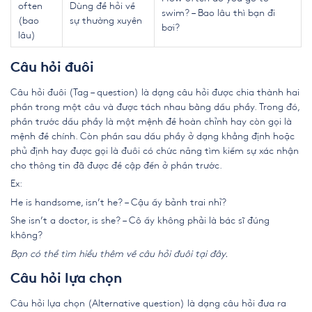
often
Dùng để hỏi về
swim? – Bao lâu thì bạn đi
(bao
sự thường xuyên
bơi?
lâu)
Câu hỏi đuôi
Câu hỏi đuôi (Tag – question) là dạng câu hỏi được chia thành hai
phần trong một câu và được tách nhau bằng dấu phẩy. Trong đó,
phần trước dấu phẩy là một mệnh đề hoàn chỉnh hay còn gọi là
mệnh đề chính. Còn phần sau dấu phẩy ở dạng khẳng định hoặc
phủ định hay được gọi là đuôi có chức năng tìm kiếm sự xác nhận
cho thông tin đã được đề cập đến ở phần trước.
Ex:
He is handsome, isn’t he? – Cậu ấy bảnh trai nhỉ?
She isn’t a doctor, is she? – Cô ấy không phải là bác sĩ đúng
không?
Bạn có thể tìm hiểu thêm về câu hỏi đuôi
tại đây
.
Câu hỏi lựa chọn
Câu hỏi lựa chọn (Alternative question) là dạng câu hỏi đưa ra