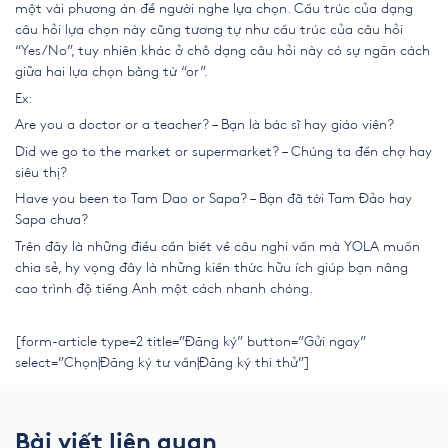
một vài phương án để người nghe lựa chọn. Cấu trúc của dạng
câu hỏi lựa chọn này cũng tương tự như cấu trúc của câu hỏi
“Yes/No”, tuy nhiên khác ở chỗ dạng câu hỏi này có sự ngăn cách
giữa hai lựa chọn bằng từ “or”.
Ex:
Are you a doctor or a teacher? – Bạn là bác sĩ hay giáo viên?
Did we go to the market or supermarket? – Chúng ta đến chợ hay
siêu thị?
Have you been to Tam Dao or Sapa? – Bạn đã tới Tam Đảo hay
Sapa chưa?
Trên đây là những điều cần biết về
câu nghi vấn
mà YOLA muốn
chia sẻ, hy vọng đây là những kiến thức hữu ích giúp bạn nâng
cao trình độ tiếng Anh một cách nhanh chóng.
[form-article type=2 title=”Đăng ký” button=”Gửi ngay”
select=”Chọn|Đăng ký tư vấn|Đăng ký thi thử”]
Bài viết liên quan