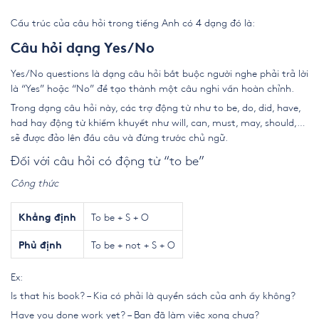
Cấu trúc của câu hỏi trong tiếng Anh có 4 dạng đó là:
Câu hỏi dạng Yes/No
Yes/No questions là dạng câu hỏi bắt buộc người nghe phải trả lời
là “Yes” hoặc “No” để tạo thành một
câu nghi vấn
hoàn chỉnh.
Trong dạng câu hỏi này, các trợ động từ như to be, do, did, have,
had hay động từ khiếm khuyết như will, can, must, may, should,…
sẽ được đảo lên đầu câu và đứng trước chủ ngữ.
Đối với câu hỏi có động từ “to be”
Công thức
To be + S + O
Khẳng định
To be + not + S + O
Phủ định
Ex:
Is that his book? – Kia có phải là quyển sách của anh ấy không?
Have you done work yet? – Bạn đã làm việc xong chưa?