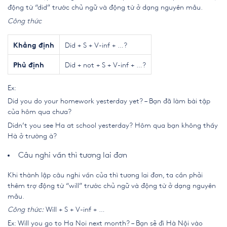
động từ “did” trước chủ ngữ và động từ ở dạng nguyên mẫu.
Công thức
Did + S + V-inf + …?
Khẳng định
Did + not + S + V-inf + …?
Phủ định
Ex:
Did you do your homework yesterday yet? – Bạn đã làm bài tập
của hôm qua chưa?
Didn’t you see Ha at school yesterday? Hôm qua bạn không thấy
Hà ở trường à?
Câu nghi vấn thì tương lai đơn
Khi thành lập câu nghi vấn của thì tương lai đơn, ta cần phải
thêm trợ động từ “will” trước chủ ngữ và động từ ở dạng nguyên
mẫu.
Công thức:
Will + S + V-inf + …
Ex: Will you go to Ha Noi next month? – Bạn sẽ đi Hà Nội vào