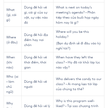
Dùng để hỏi về
What is next on today’s
​​​​​​​What
gì, cái gì của sự
meeting’s agenda? – Phần
(gì, cái
vật, sự việc nào
tiếp theo của buổi họp ngày
gì)
đó
hôm nay là gì?
Where will you be this
Dùng để hỏi địa
holiday?
Where
điểm hay nơi
(ở đâu)
(Bạn dự định sẽ đi đâu vào kỳ
chốn
nghỉ tới?)
When
Dùng để hỏi về
When have they left the
(khi
thời điểm, thời
class? – Họ đã rời khỏi lớp lúc
nào)
gian
nào vậy?
Who (ai
Who delivers the candy to our
– làm
Dùng để hỏi về
class? – Ai mang kẹo tới lớp
chủ
người
của chúng ta thế?
ngữ)
Why is this program well-
Why
Dùng để hỏi về lý
liked? – Tại sao chương trình