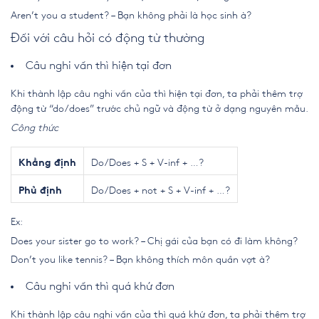
Aren’t you a student? – Bạn không phải là học sinh à?
Đối với câu hỏi có động từ thường
Câu nghi vấn thì hiện tại đơn
Khi thành lập câu nghi vấn của thì hiện tại đơn, ta phải thêm trợ
động từ “do/does” trước chủ ngữ và động từ ở dạng nguyên mẫu.
Công thức
Do/Does + S + V-inf + …?
Khẳng định
Do/Does + not + S + V-inf + …?
Phủ định
Ex:
Does your sister go to work? – Chị gái của bạn có đi làm không?
Don’t you like tennis? – Bạn không thích môn quần vợt à?
Câu nghi vấn thì quá khứ đơn
Khi thành lập câu nghi vấn của thì quá khứ đơn, ta phải thêm trợ