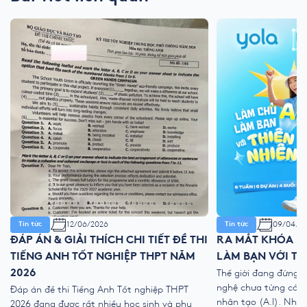
12/06/2026
09/04/2
Tin tức
Tin tức
ĐÁP ÁN & GIẢI THÍCH CHI TIẾT ĐỀ THI
RA MẮT KHÓA HÈ
TIẾNG ANH TỐT NGHIỆP THPT NĂM
LÀM BẠN VỚI TH
2026
Thế giới đang đứng 
nghệ chưa từng có với
Đáp án đề thi Tiếng Anh Tốt nghiệp THPT
nhân tạo (A.I). Như
2026 đang được rất nhiều học sinh và phụ