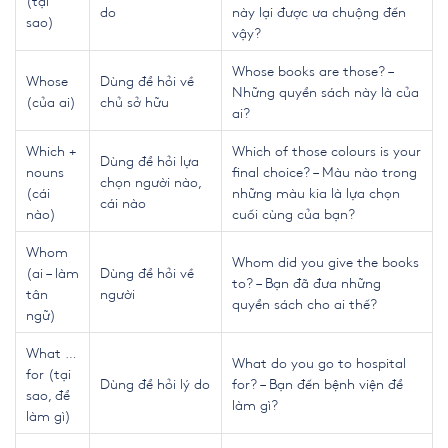
(tại
do
này lại được ưa chuộng đến
sao)
vậy?
Whose books are those? –
Whose
Dùng để hỏi về
Những quyển sách này là của
(của ai)
chủ sở hữu
ai?
Which +
Which of those colours is your
Dùng để hỏi lựa
nouns
final choice? – Màu nào trong
chọn người nào,
(cái
những màu kia là lựa chọn
cái nào
nào)
cuối cùng của bạn?
Whom
Whom did you give the books
(ai – làm
Dùng để hỏi về
to? – Bạn đã đưa những
tân
người
quyển sách cho ai thế?
ngữ)
What …
What do you go to hospital
for (tại
Dùng để hỏi lý do
for? – Bạn đến bệnh viện để
sao, để
làm gì?
làm gì)