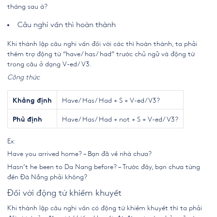
tháng sau à?
Câu nghi vấn thì hoàn thành
Khi thành lập
câu nghi vấn
đối với các thì hoàn thành, ta phải
thêm trợ động từ “have/ has/ had” trước chủ ngữ và động từ
trong câu ở dạng V-ed/ V3.
Công thức
Have/ Has/ Had + S + V-ed/V3?
Khẳng định
Have/ Has/ Had + not + S + V-ed/ V3?
Phủ định
Ex:
Have you arrived home? – Bạn đã về nhà chưa?
Hasn’t he been to Da Nang before? – Trước đây, bạn chưa từng
đến Đà Nẵng phải không?
Đối với động từ khiếm khuyết
Khi thành lập
câu nghi vấn
có động từ khiếm khuyết thì ta phải