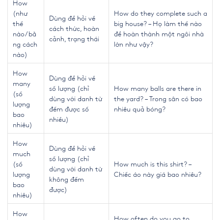
How
(như
How do they complete such a
Dùng để hỏi về
thế
big house? – Họ làm thế nào
cách thức, hoàn
nào/bằ
để hoàn thành một ngôi nhà
cảnh, trạng thái
ng cách
lớn như vậy?
nào)
How
Dùng để hỏi về
many
số lượng (chỉ
How many balls are there in
(số
dùng với danh từ
the yard? – Trong sân có bao
lượng
đếm được số
nhiêu quả bóng?
bao
nhiều)
nhiêu)
How
Dùng để hỏi về
much
số lượng (chỉ
(số
How much is this shirt? –
dùng với danh từ
lượng
Chiếc áo này giá bao nhiêu?
không đếm
bao
được)
nhiêu)
How
How often do you go to