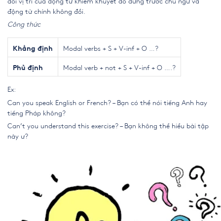
đổi vị trí của động từ khiếm khuyết đó đứng trước chủ ngữ và
động từ chính không đổi.
Công thức
Modal verbs + S + V-inf + O …?
Khẳng định
Modal verb + not + S + V-inf + O ….?
Phủ định
Ex:
Can you speak English or French? – Bạn có thể nói tiếng Anh hay
tiếng Pháp không?
Can’t you understand this exercise? – Bạn không thể hiểu bài tập
này ư?