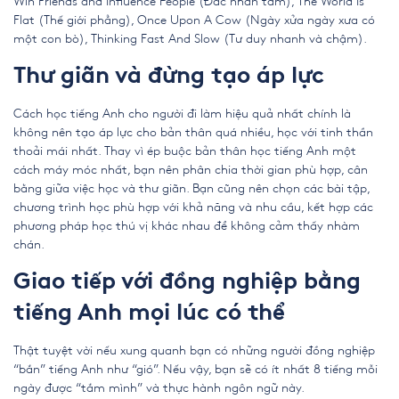
Win Friends and Influence People (Đắc nhân tâm), The World Is
Flat (Thế giới phẳng), Once Upon A Cow (Ngày xửa ngày xưa có
một con bò), Thinking Fast And Slow (Tư duy nhanh và chậm).
Thư giãn và đừng tạo áp lực
Cách học tiếng Anh cho người đi làm
hiệu quả nhất chính là
không nên tạo áp lực cho bản thân quá nhiều, học với tinh thần
thoải mái nhất. Thay vì ép buộc bản thân học tiếng Anh một
cách máy móc nhất, bạn nên phân chia thời gian phù hợp, cân
bằng giữa việc học và thư giãn. Bạn cũng nên chọn các bài tập,
chương trình học phù hợp với khả năng và
nhu cầu, kết hợp
các
phương pháp học thú vị khác nhau để không cảm thấy nhàm
chán.
Giao tiếp với đồng nghiệp bằng
tiếng Anh mọi lúc có thể
Thật tuyệt vời nếu xung quanh bạn có những người đồng nghiệp
“bắn” tiếng Anh như “gió”. Nếu vậy, bạn sẽ có ít nhất 8 tiếng mỗi
ngày được “tắm mình” và thực hành ngôn ngữ này.