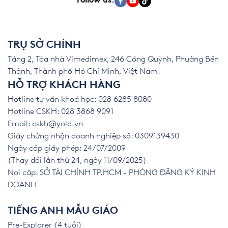
Follow us:
TRỤ SỞ CHÍNH
Tầng 2, Tòa nhà Vimedimex, 246 Cống Quỳnh, Phường Bến
Thành, Thành phố Hồ Chí Minh, Việt Nam.
HỖ TRỢ KHÁCH HÀNG
Hotline tư vấn khoá học: 028 6285 8080
Hotline CSKH: 028 3868 9091
Email:
cskh@yola.vn
Giấy chứng nhận doanh nghiệp số: 0309139430
Ngày cấp giấy phép: 24/07/2009
(Thay đổi lần thứ 24, ngày 11/09/2025)
Nơi cấp: SỞ TÀI CHÍNH TP.HCM - PHÒNG ĐĂNG KÝ KINH
DOANH
TIẾNG ANH MẪU GIÁO
Pre-Explorer (4 tuổi)