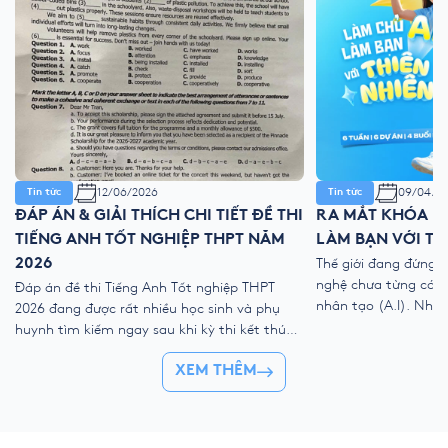
12/06/2026
09/04/2
Tin tức
Tin tức
ĐÁP ÁN & GIẢI THÍCH CHI TIẾT ĐỀ THI
RA MẮT KHÓA HÈ
TIẾNG ANH TỐT NGHIỆP THPT NĂM
LÀM BẠN VỚI TH
2026
Thế giới đang đứng 
nghệ chưa từng có với
Đáp án đề thi Tiếng Anh Tốt nghiệp THPT
nhân tạo (A.I). Như
2026 đang được rất nhiều học sinh và phụ
kỹ thuật số, liệu ch
huynh tìm kiếm ngay sau khi kỳ thi kết thúc.
trẻ “ngắt kết nối” vớ
Để giúp thí sinh nhanh chóng đối chiếu kết
👉 Khóa hè 2026 chí
XEM THÊM
quả và đánh giá bài làm của mình, YOLA cập
nhật đề thi chính thức, đáp án tham […]