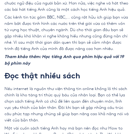
chước ngữ điệu của người bản xứ. Hơn nữa, việc nghe và hát theo
các
bài hát tiếng Anh
cũng là một cách học tiếng Anh hiệu quả.
Các kênh tin tức gồm BBC, NBC,… cũng rất hữu ích giúp bạn vừa
nắm bắt được tình hình các nước trên thế giới vừa có thêm vốn
từ vựng học thuật, chuyên ngành. Dù cho thời gian đầu bạn sẽ
gặp nhiều khó khăn vì nghe không hiểu nhưng cũng đừng nản chí
nhé. Vì sau một thời gian dần quen thì bạn sẽ cảm nhận được
trình độ tiếng Anh của mình đã được nâng cao hơn nhiều.
Tham khảo thêm:
Học tiếng Anh qua phim hiệu quả với 19
bộ phim này
Đọc thật nhiều sách
Nếu internet là nguồn thư viện thông tin online khổng lồ thì sách
chính là kho tàng trí thức quý báu của nhân loại. Bạn có thể lựa
chọn sách tiếng Anh có chủ đề liên quan đến chuyên môn, lĩnh
vực yêu thích của bản thân. Đôi khi bạn sẽ gặp những cấu trúc
câu phức tạp nhưng chúng sẽ giúp bạn nâng cao khả năng nói và
viết của bản thân.
Một vài cuốn sách tiếng Anh hay mà bạn nên đọc như How to