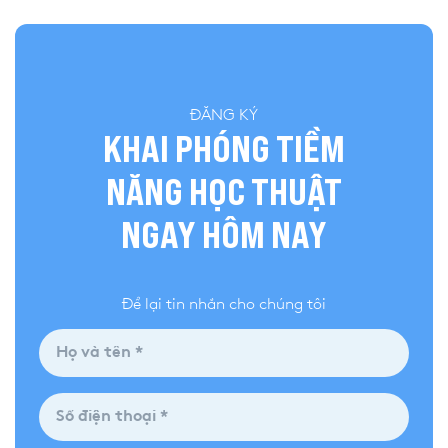
ĐĂNG KÝ
KHAI PHÓNG TIỀM
NĂNG HỌC THUẬT
NGAY HÔM NAY
Để lại tin nhắn cho chúng tôi